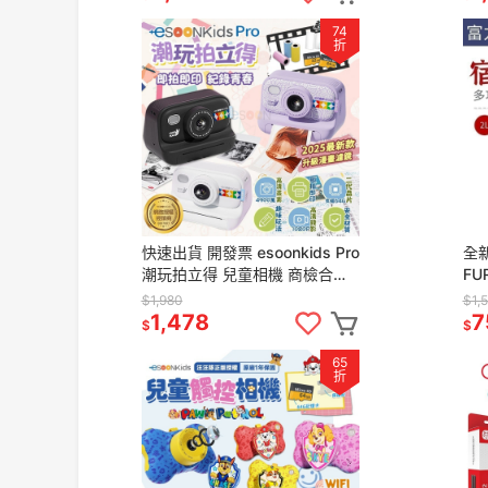
74
折
快速出貨 開發票 esoonkids Pro
全
潮玩拍立得 兒童相機 商檢合格
FU
打印相機 可拍照 錄影 4900萬
【附
$1,980
$1,
畫素相機
電
1,478
7
$
$
65
折