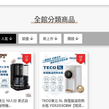
全館分類商品
人氣
銷量
新上市
價錢
57
68
折
折
 東元 10人份 美式自
TECO東元 5L 微電腦溫控熱
咖啡機
水瓶 YD5203CBW【現貨