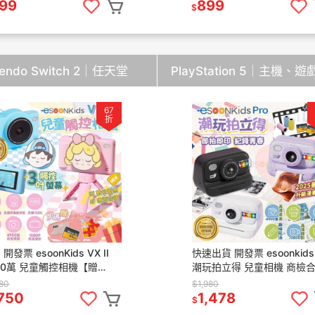
保固 TW 吹風機
更新
99
899
$
tendo Switch 2｜任天堂
PlayStation 5｜主機、
67
折
開發票 esoonKids VX II
快速出貨 開發票 esoonkids 
00萬 兒童觸控相機【贈
潮玩拍立得 兒童相機 商檢
G+保貼+支架】兒童相機 照
打印相機 可拍照 錄影 490
580
$1,980
 相機
畫素相機
,750
1,478
$