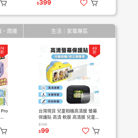
充頭 小米延長線
399
$
遊戲、周邊
生活｜家電專區
74
49
折
折
Pro
台灣現貨 兒童相機高清膜 螢幕
NS
合格
保護貼 高清 軟膜 高清膜 兒童相
多
0萬
機用 保護貼 保護膜 防刮 耐磨
支援
$199
$1,
高清滿版 ESOON
器
99
1
$
$