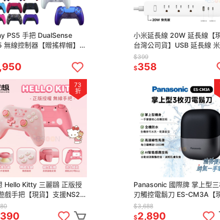
ny PS5 手把 DualSense
小米延長線 20W 延長線【
S5 無線控制器【贈搖桿帽】
台灣公司貨】USB 延長線 
5 控制器 台灣公司貨 手把
插座 多孔延長線 自動斷電 
$399
5搖桿
頭 快充頭
,950
358
$
73
折
 Hello Kitty 三麗鷗 正版授
Panasonic 國際牌 掌上型
 遊戲手把【現貨】支援NS2
刃觸控電鬍刀 ES-CM3A【
 IOS 安卓 凱蒂貓 無線手把
貨】小精靈 三刀頭 全機防水
880
$3,688
制器
鬍刀 電鬍刀
,390
2,890
$