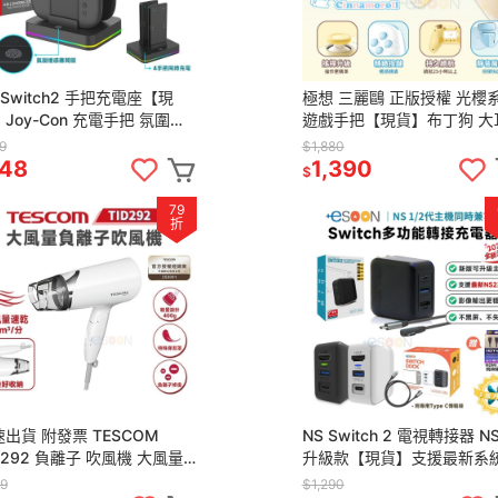
 Switch2 手把充電座【現
極想 三麗鷗 正版授權 光櫻
Joy-Con 充電手把 氛圍燈
遊戲手把【現貨】布丁狗 大
2手把 充電座 充電握把 可充
支援NS2 PC IOS 安卓 無
9
$1,880
手把
控制器
48
1,390
$
79
折
出貨 附發票 TESCOM
NS Switch 2 電視轉接器 N
D292 負離子 吹風機 大風量
升級款【現貨】支援最新系
全新 原廠公司貨】輕巧便攜
NS2 影像轉換器 DOCK 投屏
9
$1,290