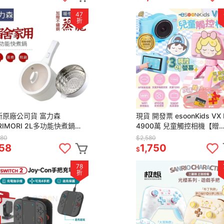
47
折
新原廠公司貨 富力森
現貨 開發票 esoonKids VX I
RIMORI 2L多功能快煮鍋
4900萬 兒童觸控相機【贈
蒸籠】FU-EH217W 快煮鍋
64G+保貼+支架】兒童相機
580
$2,580
火鍋 不沾鍋 宿舍必備
相機 相機
58
1,750
$
78
折