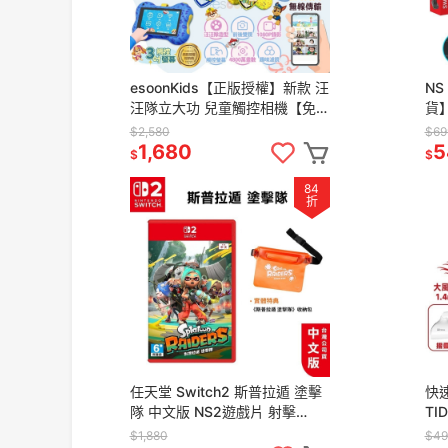
esoonKids【正版授權】新款 汪
NS
汪隊立大功 兒童觸控相機【免
貨】
運】4900萬 WiFi 傳輸 兒童相
NS
$2,580
$69
機 汪汪隊 禮物
4
1,680
5
$
$
84
折
任天堂 Switch2 斯普拉遁 塗擊
快速
隊 中文版 NS2遊戲片 射擊
TI
Splatoon 漆彈大作戰
【
$1,880
$49