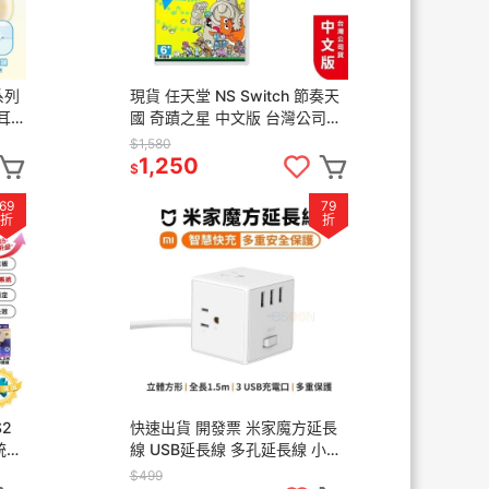
系列
現貨 任天堂 NS Switch 節奏天
耳狗
國 奇蹟之星 中文版 台灣公司貨
線手把
附特典 節奏天國 節奏 音樂遊戲
$1,580
派對 同樂
1,250
$
69
79
折
折
S2
快速出貨 開發票 米家魔方延長
統
線 USB延長線 多孔延長線 小米
 可
公司貨 自動斷電 插座 充電器 快
$499