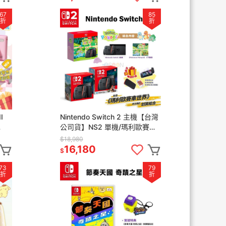
67
85
折
折
I
Nintendo Switch 2 主機【台灣
公司貨】NS2 單機/瑪利歐賽
 照
車/Pokopia 現貨 含配件組 原廠
$18,980
保固
16,180
$
73
79
折
折