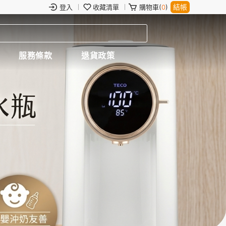
結帳
登入
收藏清單
購物車(
0
)
服務條款
退貨政策