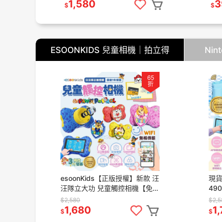
一年
1,580
3
$
$
ESOONKIDS 兒童相機｜拍立得
Nin
65
折
esoonKids【正版授權】新款 汪
現貨 
汪隊立大功 兒童觸控相機【免
49
運】4900萬 WiFi 傳輸 兒童相
64
$2,580
$2,
機 汪汪隊 禮物
相機
1,680
1
$
$