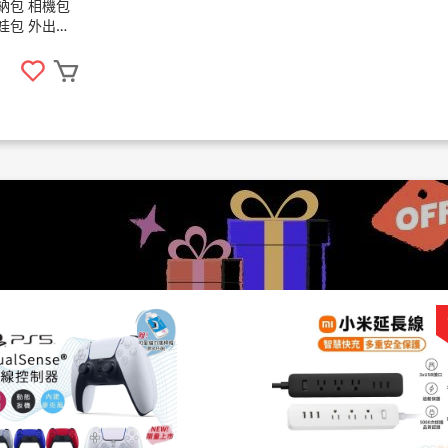
納包 相機包
娃包 外出包
娃包 相機收納