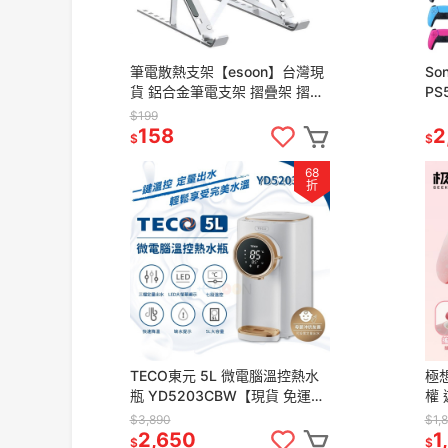
筆電散熱支架【esoon】台灣現
So
貨 鋁合金筆電支架 摺疊架 摺疊
P
筆電架 電腦架 散熱架 電腦散熱
PS
$199
器 折疊筆電架 手機支架
PS
158
2
$
$
68
折
TECO東元 5L 微電腦溫控熱水
極想
瓶 YD5203CBW【現貨 免運】
權
304 熱水壺 快煮壺 熱水瓶 定量
PC
$3,890
$1,
出水 宿舍必備
控
2,650
1
$
$