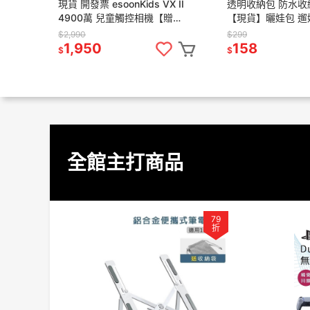
現貨 開發票 esoonKids VX II
透明收納包 防水收
4900萬 兒童觸控相機【贈
【現貨】曬娃包 遛
64G+保貼+支架】兒童相機 照
痛包 娃娃包 透明
$2,990
$299
相機 相機
esoon
1,950
158
$
$
全館主打商品
79
折