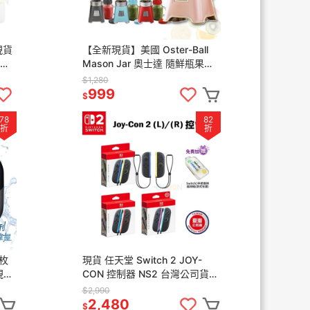
現貨
【全新現貨】美國 Oster-Ball
米家
Mason Jar 奧士達 隨鮮瓶果汁
豆腐
機 隨鮮瓶 果汁機隨行杯 交換禮
$1,280
物 梅森杯
999
$
78
82
折
折
三枚
現貨 任天堂 Switch 2 JOY-
現
CON 控制器 NS2 台灣公司貨
 刮
紅藍手把 淺紫淺綠 藍黃 無線 手
$2,990
把
2,480
$