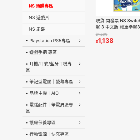
NS 預購專區
NS 遊戲片
現貨 開發票 NS Swit
擊 3 中文版 減重拳擊
NS 周邊
人教練 公司貨【贈搖
$1,590
拳擊 運動
1,138
• Playstation PS5專區
$
• 遊戲手把 專區
• 耳機/耳麥/藍牙耳機專
區
• 筆記型電腦｜螢幕專區
• 品牌主機｜AIO
• 電腦配件｜筆電周邊專
區
• 護膚保養專區
• 行動電源｜快充專區