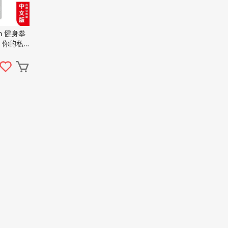
ch 健身拳
3 你的私
桿帽】健身