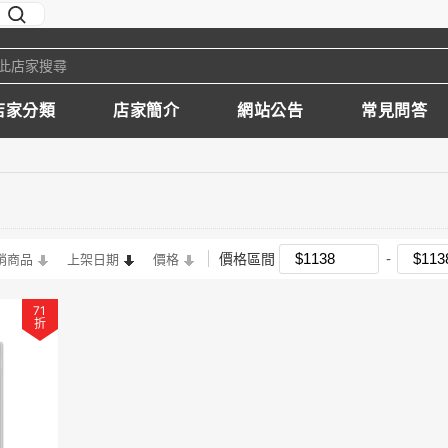
店家分類
店家簡介
網站公告
常見問答
價格區間
銷商品
上架日期
價格
71
折