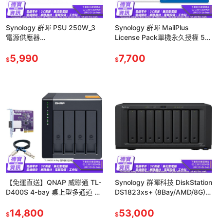
Synology 群暉 PSU 250W_3
Synology 群暉 MailPlus
電源供應器
License Pack單機永久授權 5
DS1513+/1515+/1815+ 公司貨
組/20組/帳號版 公司貨
【熱銷】
5,990
7,700
$
$
【免運直送】QNAP 威聯通 TL-
Synology 群暉科技 DiskStation
D400S 4-bay 桌上型多通道 高
DS1823xs+ (8Bay/AMD/8G)
效能儲存擴充設備 公司貨 光華
NAS網路儲存伺服器
商場
14,800
53,000
$
$