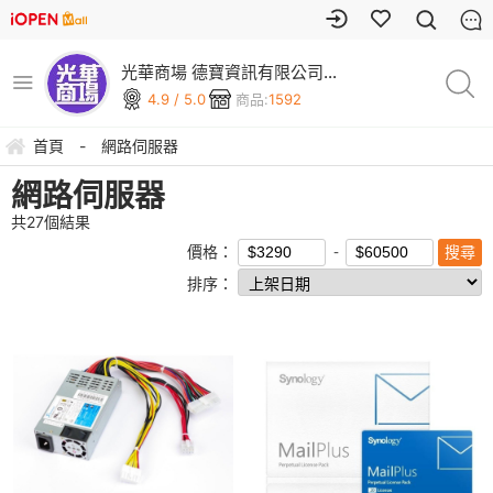
光華商場 德寶資訊有限公司
(可刷卡)
4.9 / 5.0
商品:
1592
首頁
-
網路伺服器
網路伺服器
共
27
個結果
價格：
排序：