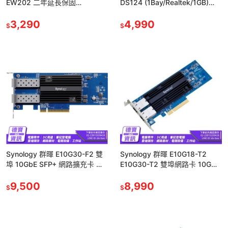
EW202 二年延長保固
DS124 (1Bay/Realtek/1GB)
DS1821+ DS720+ DX517【現
NAS 網路儲存伺服器
貨熱銷】
3,290
4,990
$
$
Synology 群暉 E10G30-F2 雙
Synology 群暉 E10G18-T2
埠 10GbE SFP+ 網路擴充卡 光
E10G30-T2 雙埠網路卡 10G
華商場 公司貨
RJ-45 全新公司貨 光華商場
9,500
8,990
$
$