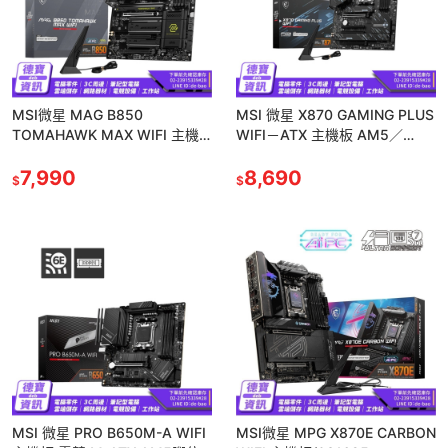
MSI微星 MAG B850
MSI 微星 X870 GAMING PLUS
TOMAHAWK MAX WIFI 主機
WIFI－ATX 主機板 AM5／
板
DDR5／Wi-Fi 光華
7,990
8,690
$
$
MSI 微星 PRO B650M-A WIFI
MSI微星 MPG X870E CARBON