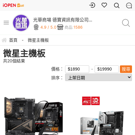
光華商場 德寶資訊有限公司
(可刷卡)
4.9 / 5.0
商品:
1586
首頁
-
微星主機板
微星主機板
共
20
個結果
價格：
排序：