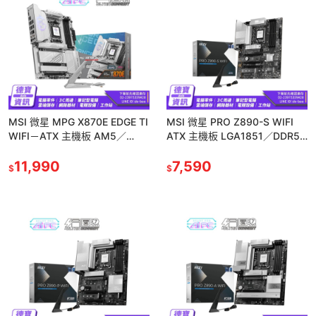
MSI 微星 MPG X870E EDGE TI
MSI 微星 PRO Z890-S WIFI
WIFI－ATX 主機板 AM5／
ATX 主機板 LGA1851／DDR5
DDR5 光華
／Wi-Fi 7 /122924
11,990
7,590
$
$