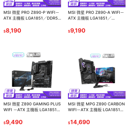
MSI 微星 PRO Z890-P WIFI－
MSI 微星 PRO Z890-A WIFI－
ATX 主機板 LGA1851／DDR5
ATX 主機板 LGA1851／
/122924
DDR5/122924
8,190
9,190
$
$
MSI 微星 Z890 GAMING PLUS
MSI 微星 MPG Z890 CARBON
WIFI －ATX 主機板 LGA1851／
WIFI－ATX 主機板 LGA1851／
DDR5/122924
DDR5 /122924
9,490
14,690
$
$