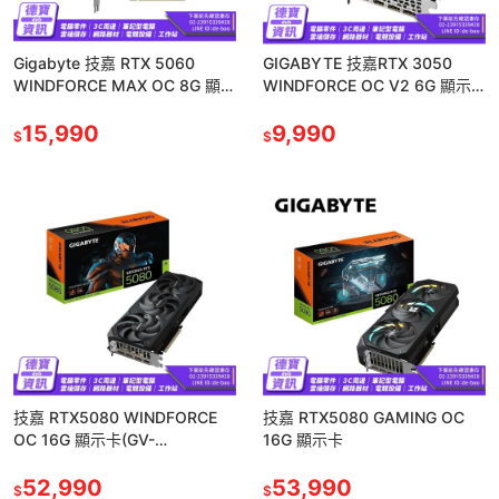
Gigabyte 技嘉 RTX 5060
GIGABYTE 技嘉RTX 3050
WINDFORCE MAX OC 8G 顯示
WINDFORCE OC V2 6G 顯示
卡/080526
卡 GV-N3050WF2OCV2-
15,990
9,990
$
$
技嘉 RTX5080 WINDFORCE
技嘉 RTX5080 GAMING OC
OC 16G 顯示卡(GV-
16G 顯示卡
N5080WF3OC-16GD)
52,990
53,990
$
$