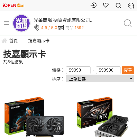
光華商場 德寶資訊有限公司
(可刷卡)
4.9 / 5.0
商品:
1592
首頁
-
技嘉顯示卡
技嘉顯示卡
共
8
個結果
價格：
排序：