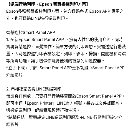
【遠端行動列印・Epson 智慧遙控列印方案】
Epson多種智慧遙控列印方案，包含透過各式 Epson APP 應用之
外，也可透過LINE進行遠端列印。
智慧遙控Smart Panel APP
1. 全新Epson Smart Panel APP ，擁有人性化的使用介面，同時
實現智慧遙控、直覺操作、簡單方便的列印理想。只需透過行動裝
置，即可遙控進行印表機設定、列印、影印、掃描、開關機和清潔
等所需功能，讓手機做你隨身便利的智慧列印遙控器。
*立即下載，了解 Smart Panel APP更多功能→
Smart Panel APP
介紹影片
2. 串接獨家支援LINE遠端列印
無論身在何處，只要打開行動裝置開啟Epson Smart Panel APP，
即可串連「Epson Printer」LINE官方帳號。將各式文件或圖片，
透過遠端列印，輕鬆實現智慧行動生活。
*點擊連結，智慧設定LINE遠端列印服務→
LINE 行動列印設定介
紹影片