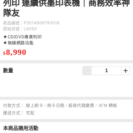
列印 連續供墨印表機｜商務效率神
隊友
商品編號：P3514906793016
原始貨號：L8050
★CD/DVD專業列印
★無線網路功能
8,990
$
數量
付款方式：
線上刷卡 / 刷卡分期 / 超商代碼繳費 / ATM 轉帳
運送方式：
宅配
本商品適用活動