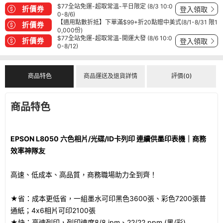
$77全站免運-超取常溫-平日限定 (8/3 10:0
折價券
登入領取
0-8/6)
【適用點數折抵】下單滿$99+折20點贈中美式(8/1-8/31 限1
折價券
0,000份)
$77全站免運-超取常溫-開運大發 (8/6 10:0
折價券
登入領取
0-8/12)
商品特色
商品運送及退貨詳情
評價(0)
商品特色
EPSON L8050 六色相片/光碟/ID卡列印 連續供墨印表機｜商務
效率神隊友
高速、低成本、高品質，商務職場助力全到齊！
★省：成本更低省，一組墨水可印黑色3600張、彩色7200張普
通紙；4x6相片可印2100張
★快：高速列印，列印速度8/8 ipm、22/22 ppm (黑/彩)