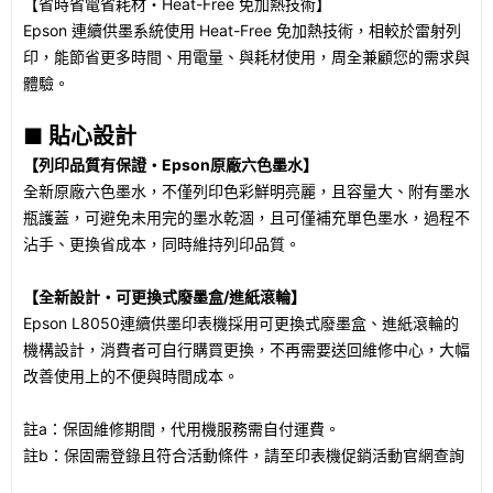
【省時省電省耗材・Heat-Free 免加熱技術】
Epson 連續供墨系統使用 Heat-Free 免加熱技術，相較於雷射列
印，能節省更多時間、用電量、與耗材使用，周全兼顧您的需求與
體驗。
■ 貼心設計
【列印品質有保證・Epson原廠六色墨水】
全新原廠六色墨水，不僅列印色彩鮮明亮麗，且容量大、附有墨水
瓶護蓋，可避免未用完的墨水乾涸，且可僅補充單色墨水，過程不
沾手、更換省成本，同時維持列印品質。
【全新設計・可更換式廢墨盒/進紙滾輪】
Epson L8050連續供墨印表機採用可更換式廢墨盒、進紙滾輪的
機構設計，消費者可自行購買更換，不再需要送回維修中心，大幅
改善使用上的不便與時間成本。
註a：保固維修期間，代用機服務需自付運費。
註b：保固需登錄且符合活動條件，請至印表機促銷活動官網查詢