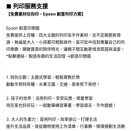
■ 列印服務支援
【免費素材任你印・Epson 創意列印方案】
Epson 創意印樂園
免費提供上百種、四大主題的列印及手作素材，且不定期更新資
源，無論是大人、小孩都可輕鬆操作，皆可從中找到專屬自己的列
印樂趣，開啟寶貴的陪伴時光，讓親子間互動更增添質感與溫度。
*點擊連結，製造有趣的生活回憶 →創意印樂園
1. 特別企劃｜主題式學習，輕鬆寓教於樂
動動手把特有種、水果王國、交通、美食剪下來吧！
2. 孩子的世界｜活用列印，享受玩樂、樂愛學習
待在家也好好玩，一起動筆練習筆畫、學習語言、手作遊戲！
3. 大人的生產力｜善用列印，效率辦公、打理生活
提升生活品質，就從聰明使用工作清單、行事曆，條理規劃生活開