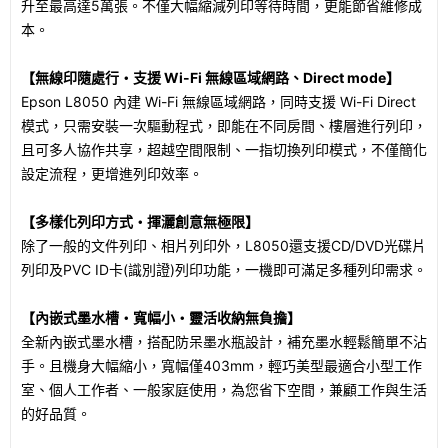
升至最高達5萬張。不僅大幅縮減列印等待時間，更能節省維修成
本。
【無線印隨處行・支援 Wi-Fi 無線區域網路、Direct mode】
Epson L8050 內建 Wi-Fi 無線區域網路，同時支援 Wi-Fi Direct
模式，只需安裝一次驅動程式，即能在不同房間、樓層進行列印，
且可多人協作共享，超越空間限制、一指切換列印模式，不僅簡化
設定流程，更增進列印效率。
【多樣化列印方式・揮灑創意無極限】
除了一般的文件列印、相片列印外，L8050還支援CD/DVD光碟片
列印及PVC ID卡(識別證)列印功能，一機即可滿足多種列印需求。
【內嵌式墨水槽・寬幅小・靈活收納無負擔】
全新內嵌式墨水槽，搭配防呆墨水瓶設計，補充墨水輕鬆簡單不沾
手。且機身大幅縮小，寬幅僅403mm，輕巧美型最適合小型工作
室、個人工作者、一般家庭使用，為您省下空間，兼顧工作與生活
的好品質。