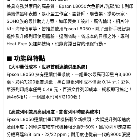
兼具商務與家用的高品質，Epson L8050六色相片/光碟/ID卡列印
連續供墨印表機，是小型工作室、設計師、廣告業、攝影玩家、
SOHO族的最佳助力方案，如印製美工設計、廣告輸出、相片沖
印、海報傳單等，皆推薦使用Epson L8050。除了最新手機智慧
遙控及升級列印使用體驗，達到省時、省成本的目標之外，專利
Heat-Free 免加熱技術，也能實踐日常的環保行動。
■ 功能與特點
【大印量低成本・世界首創連續供墨系統】
Epson L8050 擁有連續供墨系統，一組墨水最高可印黑白3,600
張、彩色7,200張普通紙；黑白單張列印成本僅需 0.14 元；彩色
單張列印成本僅需 0.49 元，百張文件列印成本，銅板即可搞定！
連4x6相片，一組墨水也可印2100張！
【高速列印兼具高耐用度・節省列印時間與成本】
Epson L8050連續供墨印表機搭載全新噴頭，大幅提升列印速度
及耐用度；列印速度較前代機種相比提升60%，黑/彩列印速度每
分鐘高達8/8 ipm、22/22 ppm；耐用度也從前一代的9000張提