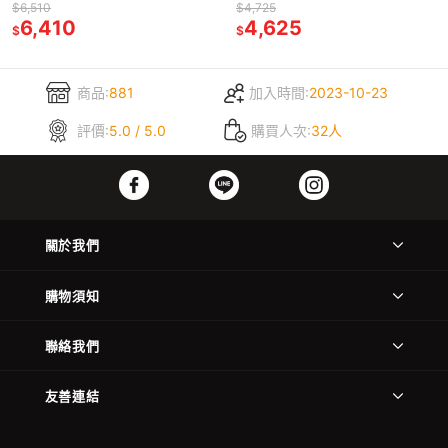
CP405d/CM405df
P355d/M355df/P365d
$6,510
$4,725
6,410
4,625
$
$
商品:
881
加入時間:
2023-10-23
評價:
5.0 / 5.0
購買人次:
32人
關於我們
購物須知
聯絡我們
友善連結