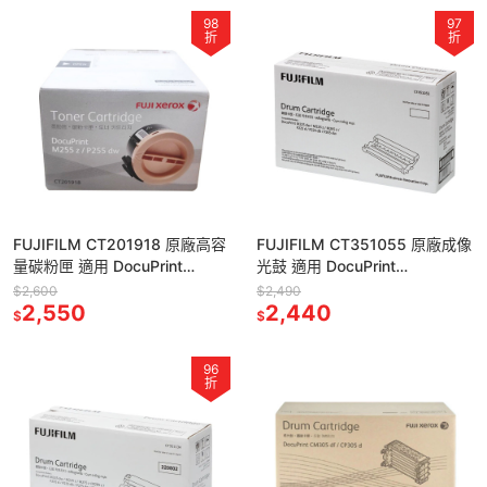
98
97
折
折
FUJIFILM CT201918 原廠高容
FUJIFILM CT351055 原廠成像
量碳粉匣 適用 DocuPrint
光鼓 適用 DocuPrint
P255dw/M255z
P225/P265/M225/M265
$2,600
$2,490
2,550
2,440
$
$
96
折