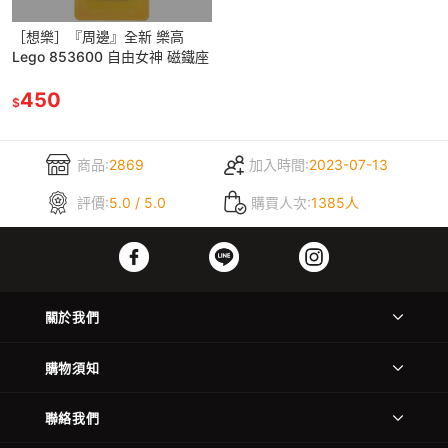
［想樂］『周邊』全新 樂高
Lego 853600 自由女神 磁鐵座
450
$
商品:
2869
加入時間:
2023-07-13
評價:
5.0 / 5.0
購買人次:
1385人
關於我們
購物須知
聯絡我們