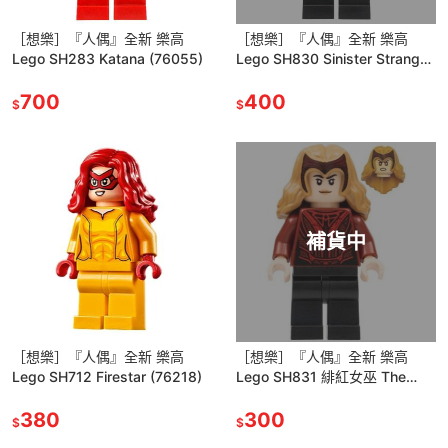
［想樂］『人偶』全新 樂高
［想樂］『人偶』全新 樂高
Lego SH283 Katana (76055)
Lego SH830 Sinister Strange
(76218)
700
400
$
$
補貨中
［想樂］『人偶』全新 樂高
［想樂］『人偶』全新 樂高
Lego SH712 Firestar (76218)
Lego SH831 緋紅女巫 The
Scarlet Witch (76218)
380
300
$
$