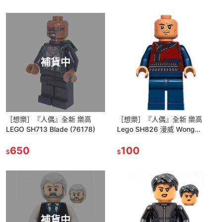
補貨中
［想樂］『人偶』全新 樂高
［想樂］『人偶』全新 樂高
LEGO SH713 Blade (76178)
Lego SH826 漫威 Wong
(76218 76267)
650
100
$
$
補貨中