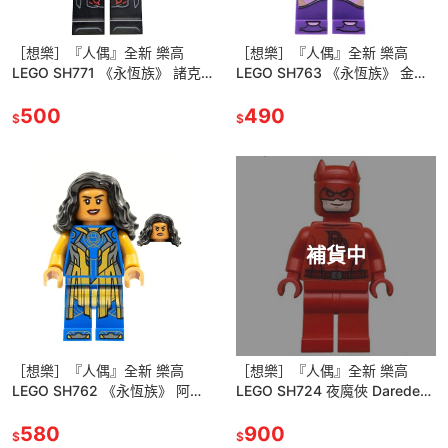
［想樂］『人偶』全新 樂高
［想樂］『人偶』全新 樂高
LEGO SH771 《永恆族》 諸克
LEGO SH763 《永恆族》 金勾
Druig (76156)
Kingo (76155)
500
490
$
$
補貨中
［想樂］『人偶』全新 樂高
［想樂］『人偶』全新 樂高
LEGO SH762 《永恆族》 阿賈
LEGO SH724 夜魔俠 Daredevil
克 Ajak (76155)
(76178)
580
900
$
$