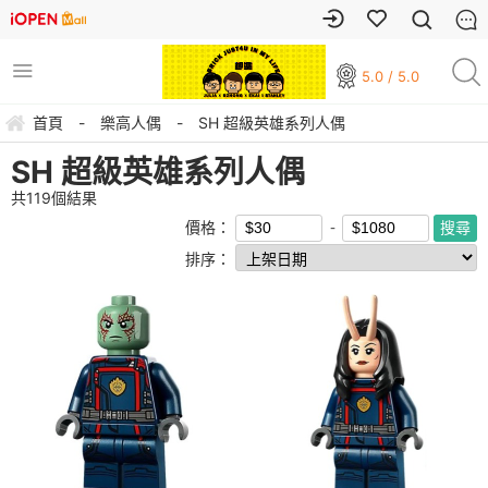
5.0 / 5.0
首頁
-
樂高人偶
-
SH 超級英雄系列人偶
SH 超級英雄系列人偶
共
119
個結果
價格：
排序：