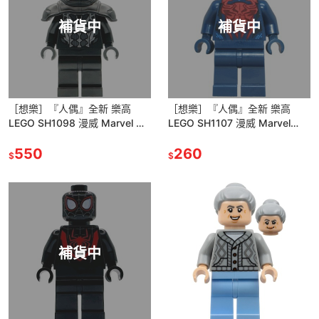
補貨中
補貨中
［想樂］『人偶』全新 樂高
［想樂］『人偶』全新 樂高
LEGO SH1098 漫威 Marvel 犀
LEGO SH1107 漫威 Marvel
牛人 Rhino (76342)
Spider-Man 2099 (76337)
550
260
$
$
補貨中