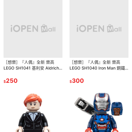
［想樂］『人偶』全新 樂高
［想樂］『人偶』全新 樂高
LEGO SH1041 基利安 Aldrich
LEGO SH1040 Iron Man 鋼鐵
Killian (76315)
人 馬克6號 Mark 6 (76315)
250
300
$
$