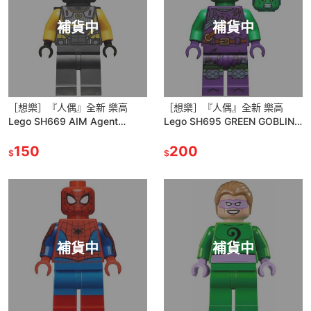
補貨中
補貨中
［想樂］『人偶』全新 樂高
［想樂］『人偶』全新 樂高
Lego SH669 AIM Agent
Lego SH695 GREEN GOBLIN
(76164)
(76175 76178)
150
200
$
$
補貨中
補貨中