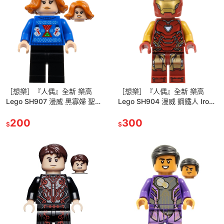
［想樂］『人偶』全新 樂高
［想樂］『人偶』全新 樂高
Lego SH907 漫威 黑寡婦 聖誕
Lego SH904 漫威 鋼鐵人 Iron
毛衣版 (76267)
Man - Mark 85 (76267)
200
300
$
$