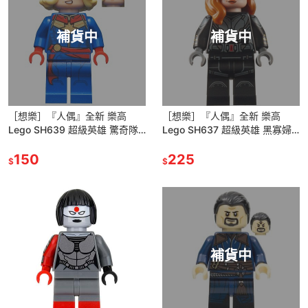
補貨中
補貨中
［想樂］『人偶』全新 樂高
［想樂］『人偶』全新 樂高
Lego SH639 超級英雄 驚奇隊
Lego SH637 超級英雄 黑寡婦
長 (76152)
(76166)
150
225
$
$
補貨中