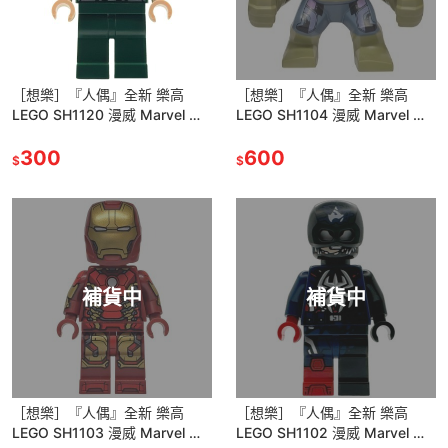
［想樂］『人偶』全新 樂高
［想樂］『人偶』全新 樂高
LEGO SH1120 漫威 Marvel 蜘
LEGO SH1104 漫威 Marvel 浩
蛛人 (76338)
克 Hulk (76343)
300
600
$
$
補貨中
補貨中
［想樂］『人偶』全新 樂高
［想樂］『人偶』全新 樂高
LEGO SH1103 漫威 Marvel 鋼
LEGO SH1102 漫威 Marvel 毒