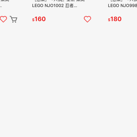
LEGO NJO1002 忍者
LEGO NJO99
 (71861
NINJAGO Samurai X Nya
阿光 藍忍者 Jay 
(71866)
160
180
$
$