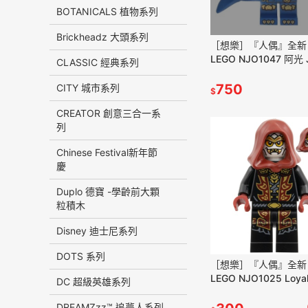
BOTANICALS 植物系列
Brickheadz 大頭系列
［想樂］『人偶』全新
LEGO NJO1047 阿光 
CLASSIC 經典系列
者 (71857)
750
CITY 城市系列
$
CREATOR 創意三合一系
列
Chinese Festival新年節
慶
Duplo 德寶 -學齡前大顆
粒積木
Disney 迪士尼系列
DOTS 系列
［想樂］『人偶』全新
LEGO NJO1025 Loya
DC 超級英雄系列
(71855 71857 71861)
DREAMZzz™ 追夢人系列