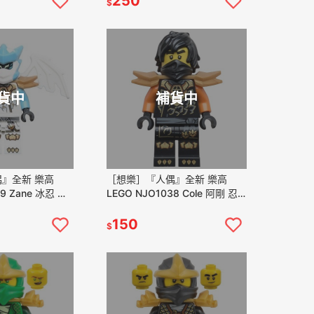
250
$
貨中
補貨中
』全新 樂高
［想樂］『人偶』全新 樂高
39 Zane 冰忍 忍
LEGO NJO1038 Cole 阿剛 忍
者 (71854)
150
$