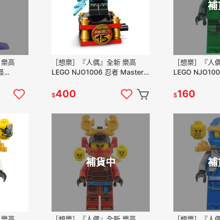
補
 樂高
［想樂］『人偶』全新 樂高
［想樂］『人偶
怪
LEGO NJO1006 忍者 Master
LEGO NJO10
71857
of Lightning (71866)
NINJAGO 綠
(71861 71866
400
160
$
$
補貨中
補
 樂高
［想樂］『人偶』全新 樂高
［想樂］『人偶