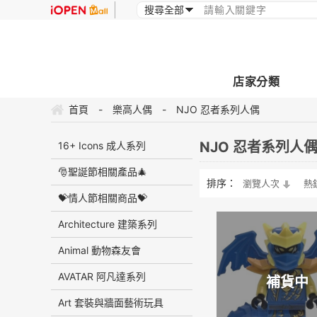
店家分類
首頁
-
樂高人偶
-
NJO 忍者系列人偶
NJO 忍者系列人
16+ Icons 成人系列
🎅聖誕節相關產品🎄
排序：
瀏覽人次
熱
💝情人節相關商品💝
Architecture 建築系列
Animal 動物森友會
AVATAR 阿凡達系列
補貨中
Art 套裝與牆面藝術玩具