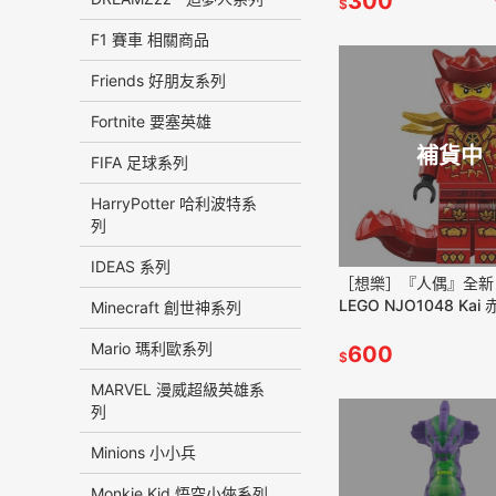
300
$
F1 賽車 相關商品
Friends 好朋友系列
Fortnite 要塞英雄
補貨中
FIFA 足球系列
HarryPotter 哈利波特系
列
IDEAS 系列
［想樂］『人偶』全新
LEGO NJO1048 Kai
Minecraft 創世神系列
(71856)
Mario 瑪利歐系列
600
$
MARVEL 漫威超級英雄系
列
Minions 小小兵
Monkie Kid 悟空小俠系列