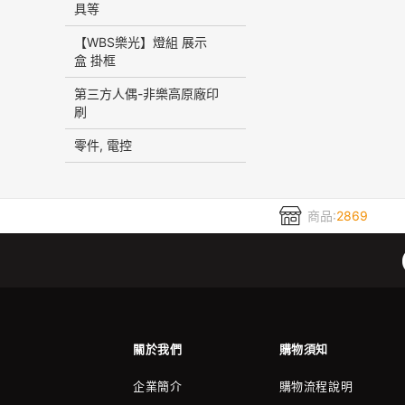
具等
【WBS樂光】燈組 展示
盒 掛框
第三方人偶-非樂高原廠印
刷
零件, 電控
商品:
2869
關於我們
購物須知
企業簡介
購物流程說明