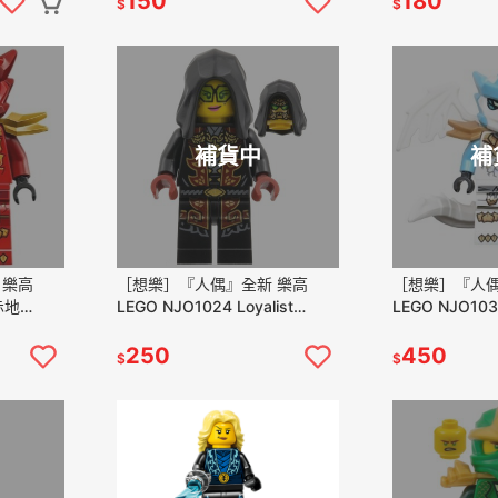
150
180
$
$
補貨中
補
 樂高
［想樂］『人偶』全新 樂高
［想樂］『人偶
 赤地
LEGO NJO1024 Loyalist
LEGO NJO10
Leader 71856 71859 71861
者 (71854)
250
450
$
$