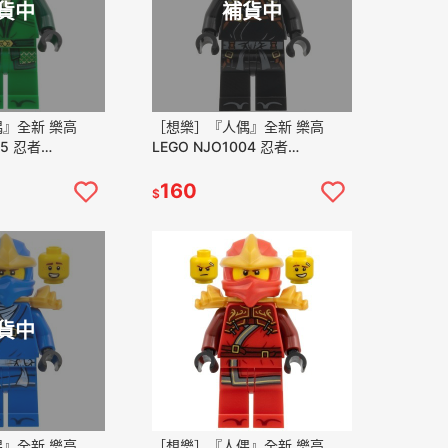
貨中
補貨中
』全新 樂高
［想樂］『人偶』全新 樂高
05 忍者
LEGO NJO1004 忍者
忍者 勞埃得
NINJAGO 阿剛 Cole ZX
)
(71866)
160
$
貨中
』全新 樂高
［想樂］『人偶』全新 樂高