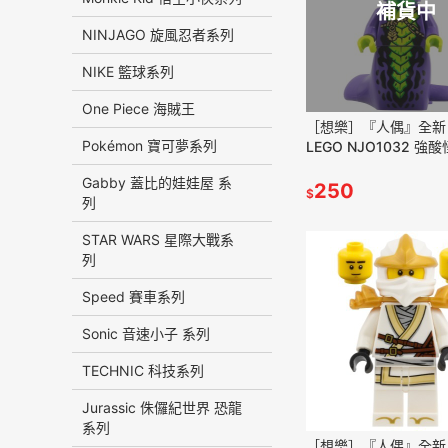
補貨中
NINJAGO 旋風忍者系列
NIKE 籃球系列
One Piece 海賊王
［想樂］『人偶』全新
Pokémon 寶可夢系列
LEGO NJO1032 強酸
AcidMonster 71854 
Gabby 蓋比的娃娃屋 系
71859
250
$
列
STAR WARS 星際大戰系
列
Speed 賽車系列
Sonic 音速小子 系列
TECHNIC 科技系列
Jurassic 侏儸紀世界 恐龍
系列
［想樂］『人偶』全新