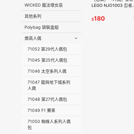
WICKED 魔法壞女巫
LEGO NJO1003 忍者
NINJAGO 冰忍 ZaneZX
其他系列
71866
180
$
Polybag 袋裝盒組
樂高人偶
71052 第29代人偶包
71045 第25代人偶包
71046 太空系列人偶
71047 龍與地下城系列
人偶
71048 第27代人偶包
71049 F1 賽車
71050 蜘蛛人系列人偶
包