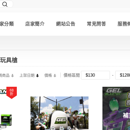
家分類
店家簡介
網站公告
常見問答
服務
膠彈玩具槍
價格區間
銷商品
上架日期
價格
68
折
補