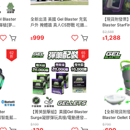
laster
全新出清 美國 Gel Blaster 充氣
【現貨附發票】美
水彈槍[夢遊
戶外 掩體牆 真人CS野戰 吃雞
Blaster Sta
戲 野營
水彈槍 射擊遊戲 充氣障礙物 氣
槍 電動連發水
$2,588
模
交換禮物
999
1,288
$
$
62
65
折
折
er
【菁英狙擊組】美國Gel Blaster
【全新現貨附發
t 超智能藍
Surge凝膠彈玩具槍/電動連發水
Blaster Gell
物
彈槍 智能藍芽標靶 凝膠彈 聖誕
膠彈補充桶_水
$199
$790
節 交換禮物
彈槍