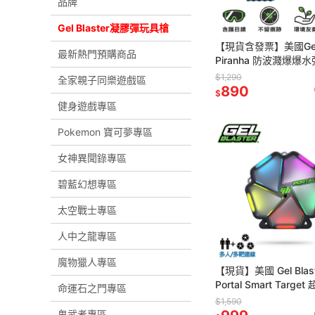
品牌
Gel Blaster凝膠彈玩具槍
【現貨含發票】美國Gel B
最新熱門預購商品
Piranha 防波濺爆爆
館]玩具 水晶彈 射擊遊
$1,290
全家親子同樂遊戲區
CS
890
$
健身遊戲專區
Pokemon 寶可夢專區
女神異聞錄專區
碧藍幻想專區
太空戰士專區
人中之龍專區
魔物獵人專區
【現貨】美國 Gel Blast
Portal Smart Targe
命運石之門專區
芽標靶 聖誕節 交換禮
$1,590
鬼武者專區