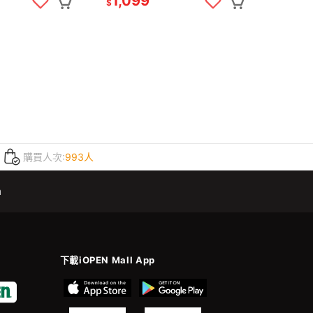
1,099
$
購買人次:
993人
m
下載iOPEN Mall App