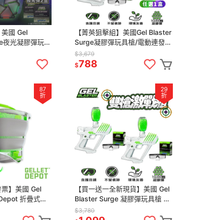
國 Gel
【菁英狙擊組】美國Gel Blaster
rFire夜光凝膠彈玩具
Surge凝膠彈玩具槍/電動連發水
彈 夜光彈 聖誕節
彈槍 智能藍芽標靶 凝膠彈 聖誕
$3,679
節 交換禮物
788
$
87
29
折
折
票】美國 Gel
【買一送一全新現貨】美國 Gel
et Depot 折疊式凝
Blaster Surge 凝膠彈玩具槍 電
彈玩具 水晶彈 水
動連發水彈玩具槍 聖誕節 交換
$3,780
禮物