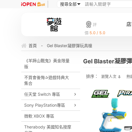
店
評
價:
5.0 / 5.0
首頁
-
Gel Blaster凝膠彈玩具槍
Gel Blaster凝
《羊蹄山戰鬼》黃金限量
版
排序：
瀏覽人次
熱
不買會後悔✰遊戲特典大
集合
任天堂 Switch 專區
Sony PlayStation專區
微軟 XBOX 專區
Therabody 美國知名按摩