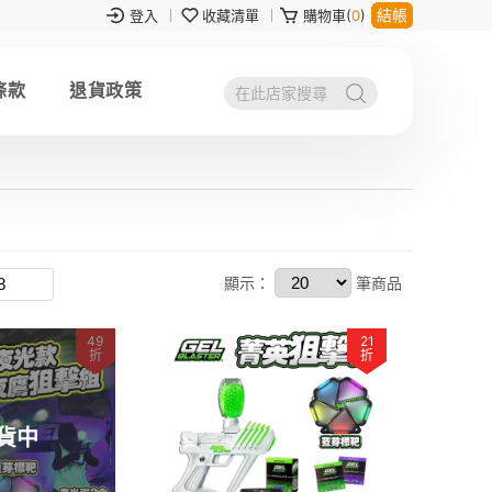
結帳
登入
收藏清單
購物車(
0
)
條款
退貨政策
顯示：
筆商品
49
21
折
折
貨中