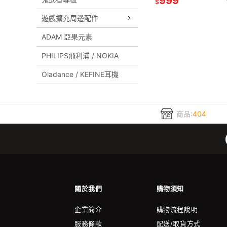
999
$
遊戲擴充周邊配件
ADAM 亞果元素
PHILIPS飛利浦 / NOKIA
Oladance / KEFINE耳機
商品:
404
關於我們
購物須知
企業簡介
購物流程說明
服務條款
配送/取貨方式