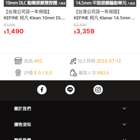
【台灣公司貨一年保固】
【台灣公司貨一年保固】
KEFINE 柯凡 Klean 10mm DLC
KEFINE 柯凡 Klanar 14.5mm 平
動圈振膜 雙腔驅動 入耳式耳機
面振膜驅動單元 入耳式耳機
$1,599
$3,590
1,490
3,359
$
$
商品:
402
加入時間:
2023-07-12
評價:
5.0 / 5.0
購買人次:
992人
關於我們
購物須知
聯絡我們