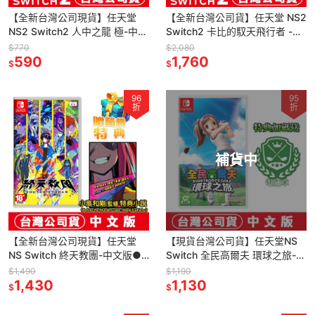
【全新台灣公司現貨】任天堂
【全新台灣公司貨】任天堂 NS2
NS2 Switch2 人中之龍 極-中文
Switch2 卡比的馭天飛行者 -中
版 (鑰匙卡)●加碼贈隨機遊戲特
文版 (星之卡比)●贈登山扣+生
$770
$2,080
典
590
日快樂資料夾
1,760
$
$
96
95
折
折
補貨中
【全新台灣公司現貨】任天堂
【現貨台灣公司貨】任天堂NS
NS Switch 終天教團-中文版●
Switch 全民高爾夫 環球之旅-中
數位特典小說+加贈隨機遊戲特
文版●加碼贈特製電繡章 [夢遊
$1,490
$1,190
典
1,430
館]
1,130
$
$