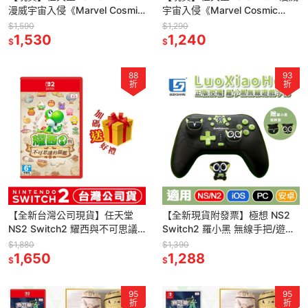
漫威宇宙入侵《Marvel Cosmic
宇宙入侵《Marvel Cosmic
Invasion》中文版 黑豹 鋼鐵人
Invasion》中文版 黑豹 美國隊
$1,590
$1,290
1,530
長
1,240
$
$
88
93
折
折
【全新台灣公司現貨】任天堂
【全新現貨附發票】極想 NS2
NS2 Switch2 耀西與不可思議
Switch2 羅小黑 無線手把/遊戲
的圖鑑 -中文版 [夢遊館] 瑪利歐
控制器 (支援PC/iOS/安卓)內建
$1,880
$1,390
1,650
巨集功能
1,288
$
$
95
95
折
折