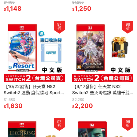
中文版(鑰匙卡)[夢遊館]功夫足
Remaster-中文版(鑰匙卡)[夢遊
$1,190
$1,290
球
1,148
館]
1,250
$
$
97
96
折
折
【10/22發售】任天堂 NS2
【9/17發售】任天堂 NS2
Switch2 運動 度假勝地 Sports
Switch2 聖火降魔錄 萬縷千絲-
Resort-中文版 [夢遊館]
中文版 [夢遊館]
$1,680
$2,280
1,630
2,200
$
$
97
96
折
折