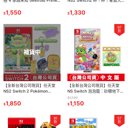
極 4 穿越未知 (Metroid Prime
NS2 Switch2 砰！砰！奪寶大
4 Beyond)-中文版
冒險-中文版 [夢遊館]
1,550
1,330
$
$
97
折
補貨中
【全新台灣公司現貨】任天堂
【全新台灣公司現貨】任天堂
NS2 Switch 2 Pokémon
NS Switch 泡泡龍：砂糖地下迷
Pokopia -中文版 寶可夢 百變怪
宮-中文版●贈巴比手機支架
$1,190
皮卡丘
1,850
1,150
$
$
81
57
折
折