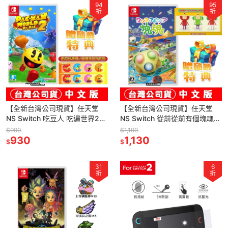
94
95
折
折
【全新台灣公司現貨】任天堂
【全新台灣公司現貨】任天堂
NS Switch 吃豆人 吃遍世界2
NS Switch 從前從前有個塊魂-
Pac-Man World 2-中文版
中文版 [夢遊館]
$990
$1,190
930
1,130
$
$
31
6
折
折