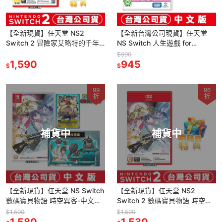
【全新現貨】任天堂 NS2
【全新台灣公司現貨】任天堂
Switch 2 冒險家艾略特的千年
NS Switch 人生遊戲 for
奇譚-中文版[夢遊館]
Nintendo Switch -中文版 [夢遊
$990
1,590
館]
945
$
$
99
96
折
折
補貨中
補貨中
【全新現貨】任天堂 NS Switch
【全新現貨】任天堂 NS2
數碼寶貝物語 時空異客-中文版
Switch 2 數碼寶貝物語 時空異
[夢遊館]
客-中文版[夢遊館]
$1,590
$1,590
1,580
1,530