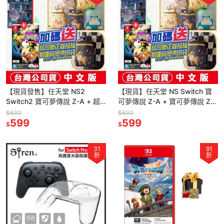
【現貨發售】任天堂 NS2
【現貨】任天堂 NS Switch 寶
Switch2 寶可夢傳說 Z-A + 超
可夢傳說 Z-A + 寶可夢傳說 Z-
次元爆湧 【盒裝序號卡】-中文
A 超次元爆湧 【盒裝序號卡】中
$630
$630
版
599
文版
599
$
$
31
91
折
折