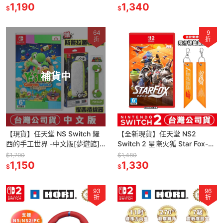
1,190
1,340
$
$
64
9
折
折
補貨中
【現貨】任天堂 NS Switch 耀
【全新現貨】任天堂 NS2
西的手工世界 -中文版[夢遊館]
Switch 2 星際火狐 Star Fox-中
同樂 家庭遊戲
文版 [夢遊館] 扮裝濾鏡
$1,790
$1,480
1,150
1,330
$
$
93
96
折
折