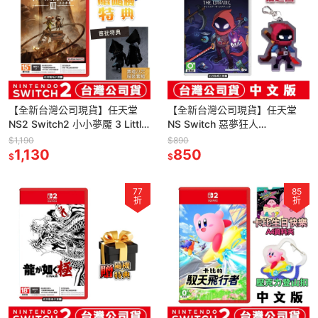
【全新台灣公司現貨】任天堂
【全新台灣公司現貨】任天堂
NS2 Switch2 小小夢魘 3 Little
NS Switch 惡夢狂人
Nightmare 3 -中文版 鑰匙卡
Nightmare: The Lunatic-中文
$1,190
$890
1,130
版●贈鑰匙圈
850
$
$
77
85
折
折