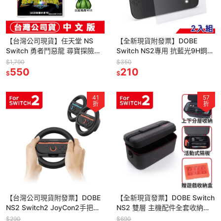
【台灣公司現貨】任天堂 NS
【全新現貨附發票】DOBE
Switch 勇者鬥惡龍 尋寶探險
Switch NS2專用 抗藍光9H鋼化
團：藍色眼眸與天空羅盤-中文
玻璃保護貼2入組 (TNS-3166B)
$1,790
$350
版◆數位特典 [夢遊館]
550
貼膜神器
210
$
$
41
57
折
折
【台灣公司現貨附發票】DOBE
【全新現貨發票】DOBE Switch
NS2 Switch2 JoyCon2手把專
NS2 雙層 主機配件全套收納包
用 方向盤 2入組 (TNS-3196)
(附遊戲收納盒) TNS-3175 子母
$290
$690