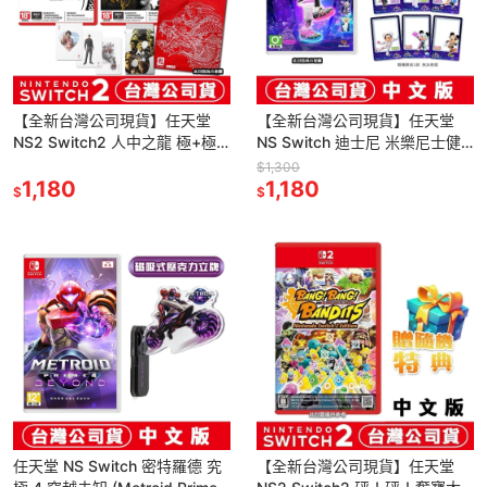
【全新台灣公司現貨】任天堂
【全新台灣公司現貨】任天堂
NS2 Switch2 人中之龍 極+極
NS Switch 迪士尼 米樂尼士健
2-中文版 (鑰匙卡)●贈特製撲克
身-中文版●贈角色限定小卡1入
$1,300
牌 + 束口袋
1,180
1,180
$
$
任天堂 NS Switch 密特羅德 究
【全新台灣公司現貨】任天堂