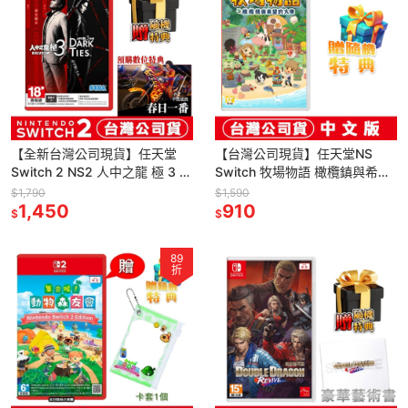
【全新台灣公司現貨】任天堂
【台灣公司現貨】任天堂NS
Switch 2 NS2 人中之龍 極 3 /
Switch 牧場物語 橄欖鎮與希望
人中之龍 3 外傳 Dark Ties-中
的大地-中文版●贈隨機遊戲特
$1,790
$1,590
文
1,450
典
910
$
$
89
折