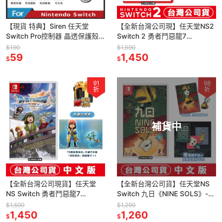
【現貨 特典】Siren 任天堂
【全新台灣公司現】任天堂NS2
Switch Pro控制器 晶透保護殼
Switch 2 勇者鬥惡龍7
(WL-NS-001)
Reimagined-中文版(鑰匙卡)[夢
$190
$1,590
59
遊館]
1,450
$
$
91
98
折
折
補貨中
【全新台灣公司現貨】任天堂
【全新台灣公司貨】任天堂NS
NS Switch 勇者鬥惡龍7
Switch 九日《NINE SOLS》-中
Reimagined-中文版[夢遊館]
文版[夢遊館]
$1,590
$1,290
1,450
1,260
$
$