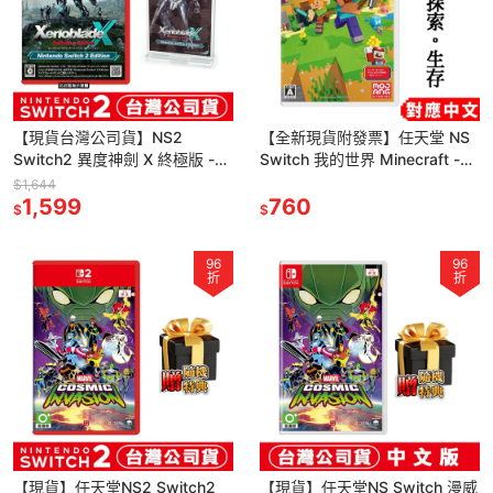
【現貨台灣公司貨】NS2
【全新現貨附發票】任天堂 NS
Switch2 異度神劍 X 終極版 -中
Switch 我的世界 Minecraft -日
文版 [夢遊館] Xenoblade
文版 (更新中文) 當個創世神 麥
$1,644
1,599
塊
760
$
$
96
96
折
折
【現貨】任天堂NS2 Switch2
【現貨】任天堂NS Switch 漫威