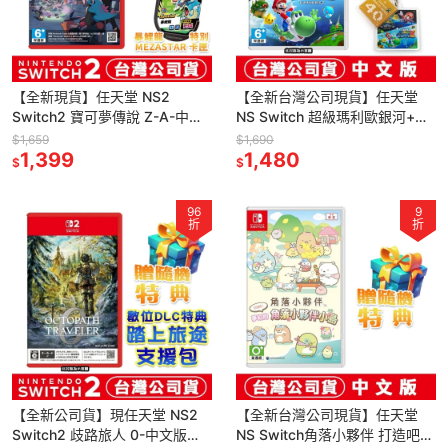
【全新現貨】任天堂 NS2
【全新台灣公司現貨】任天堂
Switch2 寶可夢傳說 Z-A-中文
NS Switch 超級瑪利歐銀河+超
版●DLC+送暴鯉龍卡匣+24片
級瑪利歐銀河2-中文版 主題鑰
$1,659
$1,690
收納盒 (隨機款)
1,399
匙圈
1,480
$
$
96
9
折
折
【全新公司貨】現任天堂 NS2
【全新台灣公司現貨】任天堂
Switch2 歧路旅人 0-中文版
NS Switch角落小夥伴 打造吧！