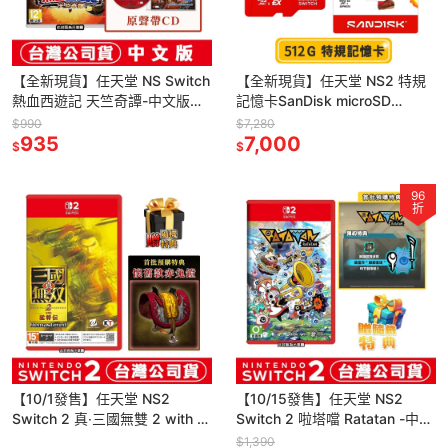
【全新現貨】任天堂 NS Switch
【全新現貨】任天堂 NS2 特規
熱血西遊記 天竺奇譚-中文版
記憶卡SanDisk microSD
[夢遊館]
Express 512G[夢遊館]
$990
$7,280
935
7,000
$
$
96
折
【10/1發售】任天堂 NS2
【10/15發售】任天堂 NS2
Switch 2 真‧三國無雙 2 with 猛
Switch 2 啦塔噹 Ratatan -中文
將傳 Remaster(鑰匙卡)
版 [夢遊館] 音樂 節奏 同樂
$1,390