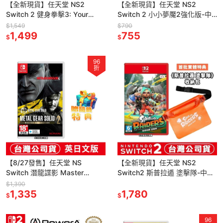
【全新現貨】任天堂 NS2
【全新現貨】任天堂 NS2
Switch 2 健身拳擊3: Your
Switch 2 小小夢魘2強化版-中
Personal Trainer -中文版
文版(鑰匙卡)[夢遊館]
$1,549
$790
1,499
755
$
$
96
折
【8/27發售】任天堂 NS
【全新現貨】任天堂 NS2
Switch 潛龍諜影 Master
Switch2 斯普拉遁 塗擊隊-中文
Collection Vol.2 -英日文版
版 [夢遊館] 漆彈大作戰
$1,390
1,335
Splatoon
1,780
$
$
96