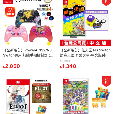
折
【全新現貨】PowerA NS2/NS
【全新現貨】任天堂 NS Switch
Switch通用 無線手把控制器 (任
節奏天國 奇蹟之星-中文版[夢遊
天堂官方授權)[夢遊館]
館] 節奏 淳君 按鍵鑰匙扣
$1,390
2,050
1,340
$
$
95
折