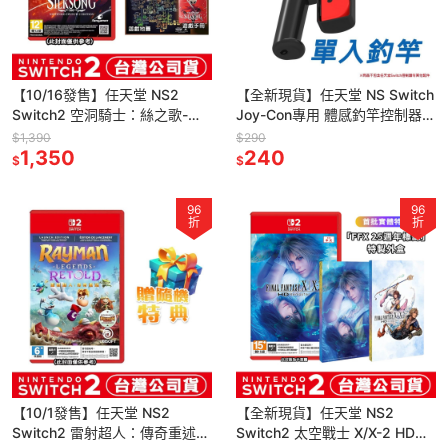
【10/16發售】任天堂 NS2
【全新現貨】任天堂 NS Switch
Switch2 空洞騎士：絲之歌-中
Joy-Con專用 體感釣竿控制器
文版 [夢遊館]大黃蜂 小騎士
JYS-NS248[夢遊館]
$1,390
$290
1,350
240
$
$
96
96
折
折
【10/1發售】任天堂 NS2
【全新現貨】任天堂 NS2
Switch2 雷射超人：傳奇重述-
Switch2 太空戰士 X/X-2 HD