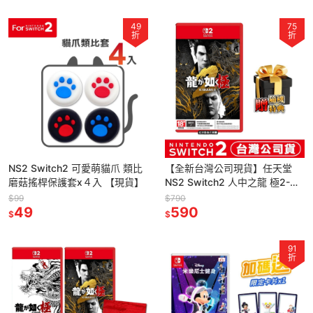
49
75
折
折
NS2 Switch2 可愛萌貓爪 類比
【全新台灣公司現貨】任天堂
磨菇搖桿保護套x４入 【現貨】
NS2 Switch2 人中之龍 極2-中
文版 (鑰匙卡)●加碼贈隨機遊戲
$99
$790
49
特典
590
$
$
91
折