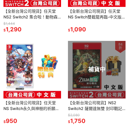
【全新台灣公司現貨】任天堂
【全新台灣公司現貨】任天堂
NS2 Switch2 集合啦！動物森
NS Switch雙截龍再臨-中文版●
友會-中文版
加贈實體豪華藝術書+隨機特典
$1,444
1,290
1,090
$
$
84
折
補貨中
【全新台灣公司現貨】任天堂
【全新台灣公司現貨】NS2
NS Switch永久與神樹的祈願者-
Switch2 薩爾達無雙 封印戰記 -
中文版●贈DLC+隨機遊戲特典
中文版
$2,080
950
1,750
$
$