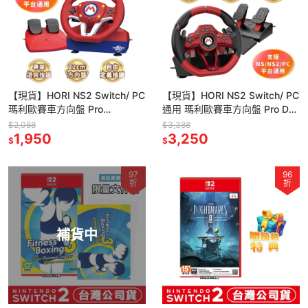
【現貨】HORI NS2 Switch/ PC
【現貨】HORI NS2 Switch/ PC
瑪利歐賽車方向盤 Pro
通用 瑪利歐賽車方向盤 Pro DX
Mini_NSX 122A 任天堂授權
NSX-123A 任天堂授權
$2,088
$3,388
1,950
3,250
$
$
97
96
折
折
補貨中