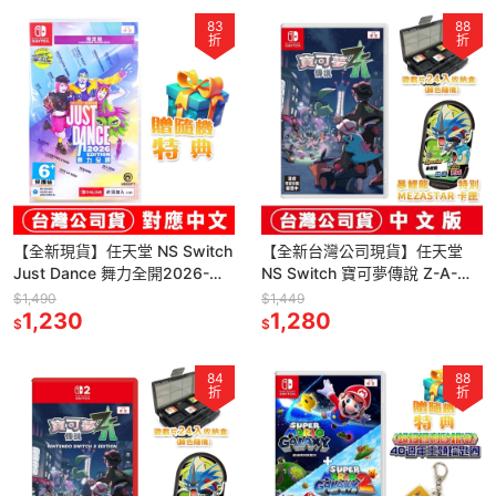
83
88
折
折
【全新現貨】任天堂 NS Switch
【全新台灣公司現貨】任天堂
Just Dance 舞力全開2026-中
NS Switch 寶可夢傳說 Z-A-中
文限定版(盒裝序號)[夢遊館]
文版●DLC+送暴鯉龍卡匣+24
$1,490
$1,449
1,230
片收納盒 (隨機
1,280
$
$
84
88
折
折