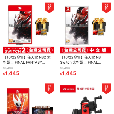
96
96
折
折
【10/22發售】任天堂 NS2 太
【10/22發售】任天堂 NS
空戰士 FINAL FANTASY
Switch 太空戰士 FINAL
RESONANCE-中文版(鑰匙卡)
FANTASY RESONANCE-中文
$1,490
$1,490
1,445
版
1,445
$
$
97
82
折
折