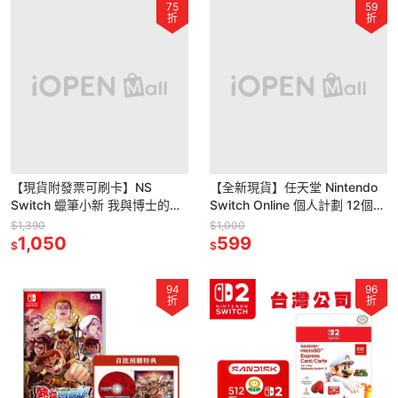
75
59
折
折
【現貨附發票可刷卡】NS
【全新現貨】任天堂 Nintendo
Switch 蠟筆小新 我與博士的暑
Switch Online 個人計劃 12個月
假 永不結束的七日之旅 -中文版
NSO會員實體序號卡[夢遊館]
$1,390
$1,000
[夢遊館]
1,050
599
$
$
94
96
折
折