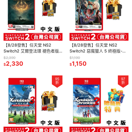
【8/28發售】任天堂 NS2
【8/28發售】任天堂 NS2
Switch2 艾爾登法環 褪色者版-
Switch2 惡魔獵人 5 終極版-中
中文版(鑰匙卡)[夢遊館]黃金樹
文版(鑰匙卡)[夢遊館]鬼泣
$2,390
$1,190
幽影 伊迪斯騎士
2,330
1,150
$
$
95
97
折
折