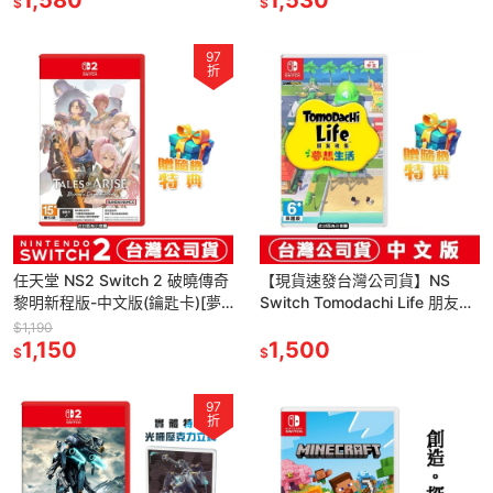
$
$
97
折
任天堂 NS2 Switch 2 破曉傳奇
【現貨速發台灣公司貨】NS
黎明新程版-中文版(鑰匙卡)[夢
Switch Tomodachi Life 朋友收
遊館]
集 夢想生活-中文版 [夢遊館]
$1,190
1,150
1,500
$
$
97
折