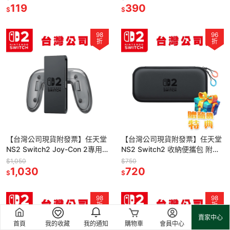
119
包
390
$
$
98
96
折
折
【台灣公司現貨附發票】任天堂
【台灣公司現貨附發票】任天堂
NS2 Switch2 Joy-Con 2專用
NS2 Switch2 收納便攜包 附螢
充電握把 附充電線
幕保護貼 ●加碼贈隨機特典
$1,050
$750
1,030
720
$
$
98
98
折
折
賣家中心
首頁
我的收藏
我的通知
購物車
會員中心