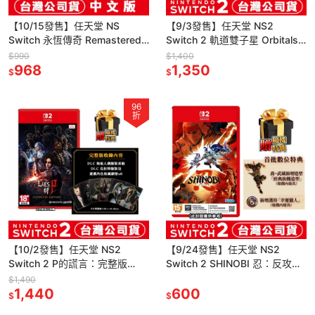
【10/15發售】任天堂 NS
【9/3發售】任天堂 NS2
Switch 永恆傳奇 Remastered-
Switch 2 軌道雙子星 Orbitals -
中文版[夢遊館]雙面封面設計
中文版 [夢遊館] 雙人協力合作遊
$990
$1,400
968
戲
1,350
$
$
96
折
【10/2發售】任天堂 NS2
【9/24發售】任天堂 NS2
Switch 2 P的謊言：完整版
Switch 2 SHINOBI 忍：反攻的
(Lies of P)-中文版[夢遊館]
斬擊-中文版(鑰匙卡)[夢遊館]
$1,490
1,440
600
$
$