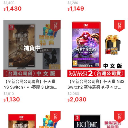
OCTOPATH TRAVELER 0 (鑰
夢幻的角落小夥伴小島 -中文版
$1,490
$1,280
匙卡)
1,430
●贈隨機特典
1,149
$
$
59
98
折
折
補貨中
【全新台灣公司現貨】任天堂
【全新台灣公司貨】任天堂 NS2
NS Switch 小小夢魘 3 Little
Switch2 密特羅德 究極 4 穿越
Nightmare 3 -中文版●數位特
未知 Metroid Prime 4-中文版
$1,910
$2,080
典
1,130
2,030
$
$
95
96
折
折