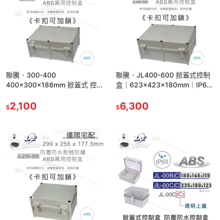
聯騰．300-400
聯騰．JL400-600 掀蓋式控制
400x300x188mm 掀蓋式 控制
盒｜623×423×180mm｜IP68
盒 鐵心 活動底板 ABS IP68 防
等級｜鐵心＋活動底板｜台灣製
水
2,100
造
6,300
$
$