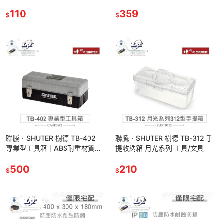
配出貨
110
359
$
$
聯騰．SHUTER 樹德 TB-402
聯騰．SHUTER 樹德 TB-312 手
專業型工具箱｜ABS耐重材質・
提收納箱 月光系列 工具/文具
分類層可調・
440×197×170mm・工具收納
500
210
$
$