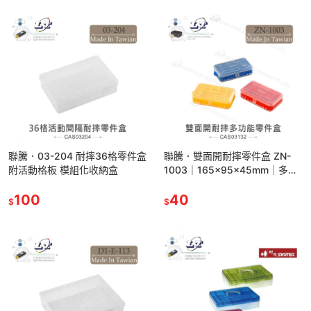
聯騰．03-204 耐摔36格零件盒
聯騰．雙面開耐摔零件盒 ZN-
附活動格板 模組化收納盒
1003｜165×95×45mm｜多功
能收納盒｜紅藍黃隨機出貨｜電
100
子零件／釣具／手工藝適用
40
$
$