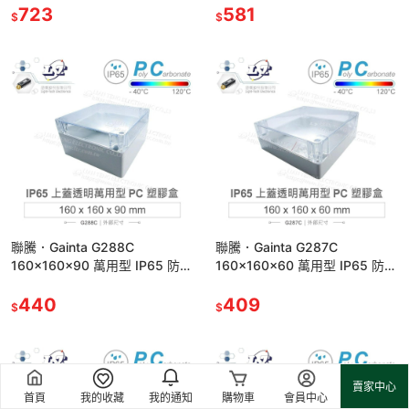
723
箱
581
$
$
聯騰．Gainta G288C
聯騰．Gainta G287C
160x160x90 萬用型 IP65 防塵
160x160x60 萬用型 IP65 防塵
防水 PC塑膠盒 透明上蓋 控制箱
防水 PC塑膠盒 透明上蓋 控制箱
440
409
$
$
賣家中心
首頁
我的收藏
我的通知
購物車
會員中心