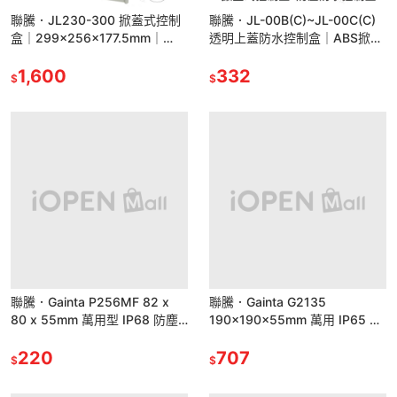
聯騰．JL230-300 掀蓋式控制
聯騰．JL-00B(C)~JL-00C(C)
盒｜299×256×177.5mm｜
透明上蓋防水控制盒｜ABS掀蓋
IP68等級｜鐵心＋活動底板｜台
式｜IP68等級｜塑膠心＋底板設
灣製造
1,600
計｜台灣製造
332
$
$
聯騰．Gainta P256MF 82 x
聯騰．Gainta G2135
80 x 55mm 萬用型 IP68 防塵
190x190x55mm 萬用 IP65 防
防水 PC 塑膠盒底部壁掛
塵防水 PC 塑膠盒 上蓋不透明
220
707
$
$