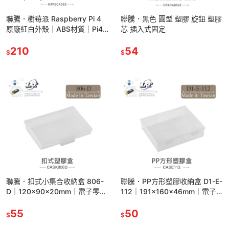
聯騰．樹莓派 Raspberry Pi 4
聯騰．黑色 圓型 塑膠 旋鈕 塑膠
原廠紅白外殼｜ABS材質｜Pi4
芯 插入式固定
專用保護殼
210
54
$
$
聯騰．扣式小集合收納盒 806-
聯騰．PP方形塑膠收納盒 D1-E-
D｜120×90×20mm｜電子零
112｜191×160×46mm｜電子
件/釣具/手工藝｜台灣製
零件/釣具/手工藝｜台灣製
55
50
$
$