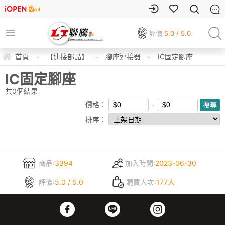
評價:
5.0 / 5.0
首頁
-
【連接部品】
-
腳座連接器
-
IC固定腳座
IC固定腳座
共
0
個結果
價格：
排序：
商品:
3394
加入時間:
2023-06-30
評價:
5.0 / 5.0
購買人次:
177人