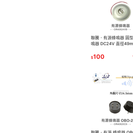
聯騰．有源蜂鳴器 圓型
鳴器 DC24V 直徑49
率 0.4KHz
100
$
聯騰．有源 蜂鳴器 OBO