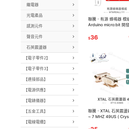
繼電器
光電產品
聯騰．有源 蜂鳴器 模
Arduino micro:bit 
感測元件
動 模組
聲音元件
36
$
石英震盪器
【電子零件2】
【電子零件3】
【連接部品】
【電源供應】
【電錶儀器】
聯騰．XTAL 石英震盪器
【五金工具】
~ 7 MHZ 49US ( Crys
【電線電纜】