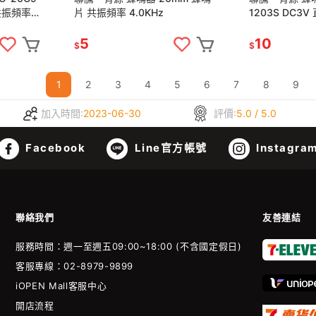
 共振頻率
片 共振頻率 4.0KHz
1203S DC3V
動電路 共振頻率 
5
10
$
$
1
2
3
4
5
6
7
8
9
加入時間:
2023-06-30
評價:
5.0 / 5.0
Facebook
Line官方帳號
Instagra
聯絡我們
友善連結
服務時間：週一至週五09:00~18:00 (不含國定假日)
客服專線：02-8979-9899
iOPEN Mall客服中心
開店流程