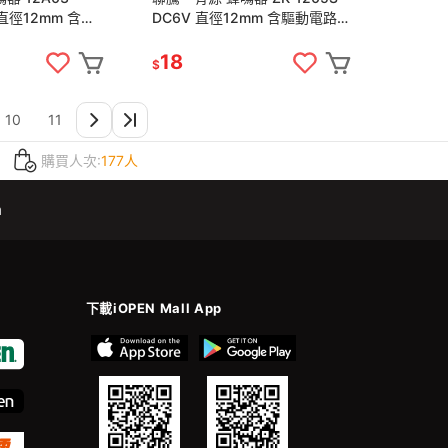
 直徑12mm 含驅
DC6V 直徑12mm 含驅動電路
2.3KHz
共振頻率 2.3KHz
18
$
10
11
購買人次:
177人
m
下載iOPEN Mall App