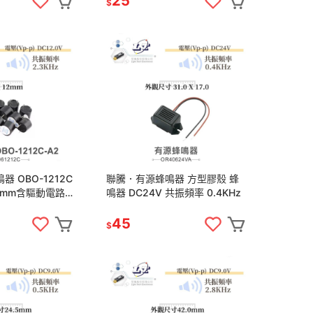
25
$
 OBO-1212C
聯騰．有源蜂鳴器 方型膠殼 蜂
12mm含驅動電路
鳴器 DC24V 共振頻率 0.4KHz
Hz
45
$