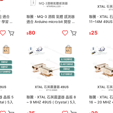
組 適合
聯騰．MQ-3 酒精 氣體 感測器
聯騰．XTAL 
開發 學習 互
適合 Arduino micro:bit 開發 學
11~14M 49US (
習 互動 模組 環保材質
80
25
$
$
 晶振 5
聯騰．XTAL 石英震盪器 晶振 8
聯騰．XTAL 
tal ) 5入
~ 9 MHZ 49US ( Crystal ) 5入
16 ~ 20 MHZ 4
5入