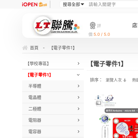
店
評
價:
5.0 / 5.0
首頁
-
【電子零件1】
【電子零件1】
【學校專區】
【電子零件1】
排序：
瀏覽人次
熱
半導體
電晶體
二極體
電阻器
電容器