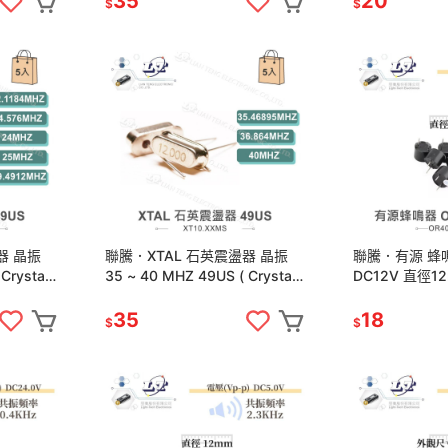
35
20
$
$
器 晶振
聯騰．XTAL 石英震盪器 晶振
聯騰．有源 蜂鳴器
rystal )
35 ~ 40 MHZ 49US ( Crystal )
DC12V 直徑
5入
共振頻率 2.3K
35
18
$
$