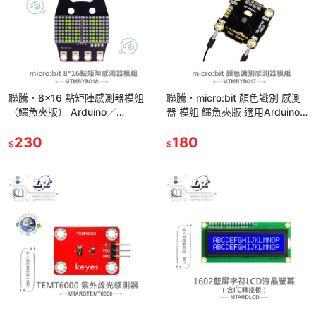
聯騰．8×16 點矩陣感測器模組
聯騰．micro:bit 顏色識別 感測
（鱷魚夾版） Arduino／
器 模組 鱷魚夾版 適用Arduino
micro:bit 適用 課綱實驗最佳拍
適合各級學校 課綱 生活科技
檔
230
180
$
$