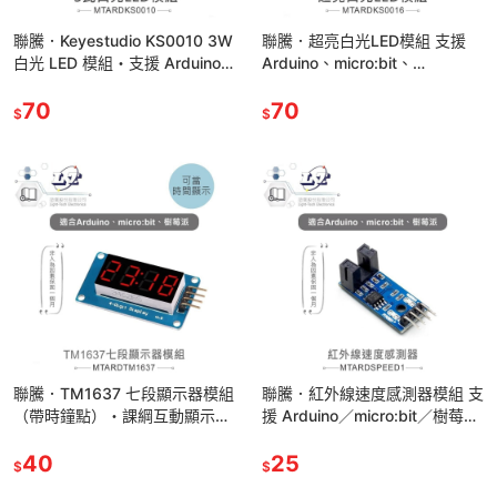
聯騰．Keyestudio KS0010 3W
聯騰．超亮白光LED模組 支援
白光 LED 模組・支援 Arduino
Arduino、micro:bit、
／micro:bit 課綱照明實驗
Raspberry Pi等開發工具
70
70
$
$
聯騰．TM1637 七段顯示器模組
聯騰．紅外線速度感測器模組 支
（帶時鐘點）・課綱互動顯示應
援 Arduino／micro:bit／樹莓
用首選
派・互動學習與生活科技課綱應
40
用首選
25
$
$