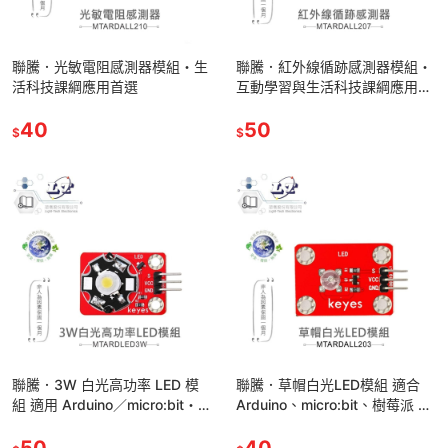
聯騰．光敏電阻感測器模組・生
聯騰．紅外線循跡感測器模組・
活科技課綱應用首選
互動學習與生活科技課綱應用首
選・環保材質製成
40
50
$
$
聯騰．3W 白光高功率 LED 模
聯騰．草帽白光LED模組 適合
組 適用 Arduino／micro:bit・互
Arduino、micro:bit、樹莓派 等
動照明專題首選・環保材質製成
開發學習互動學習模組 環保材質
50
40