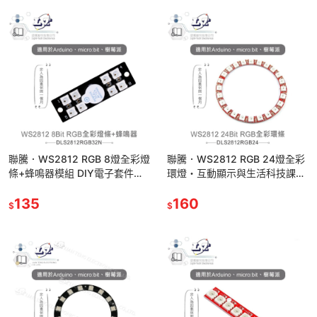
聯騰．WS2812 RGB 8燈全彩燈
聯騰．WS2812 RGB 24燈全彩
條+蜂鳴器模組 DIY電子套件
環燈・互動顯示與生活科技課綱
Arduino樹莓派適用
應用首選
135
160
$
$