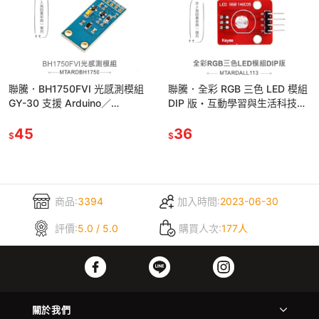
聯騰．BH1750FVI 光感測模組
聯騰．全彩 RGB 三色 LED 模組
GY-30 支援 Arduino／
DIP 版・互動學習與生活科技課
micro:bit／Raspberry Pi
綱應用首選
45
36
$
$
商品:
3394
加入時間:
2023-06-30
評價:
5.0 / 5.0
購買人次:
177人
關於我們