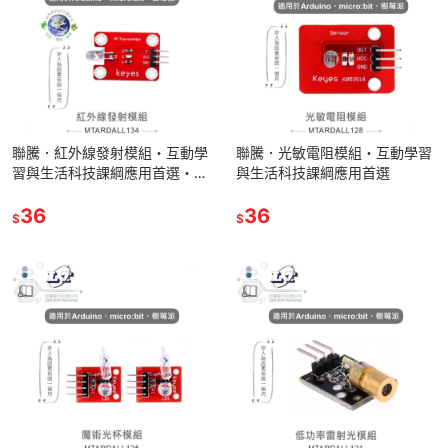
聯騰．紅外線發射模組・互動學
聯騰．光敏電阻模組・互動學習
習與生活科技課綱應用首選・環
與生活科技課綱應用首選
保材質製成
36
36
$
$