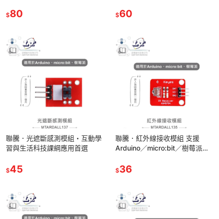
選・環保材質製成
80
60
$
$
聯騰．光遮斷感測模組・互動學
聯騰．紅外線接收模組 支援
習與生活科技課綱應用首選
Arduino／micro:bit／樹莓派・
互動學習與生活科技課綱應用首
45
選
36
$
$