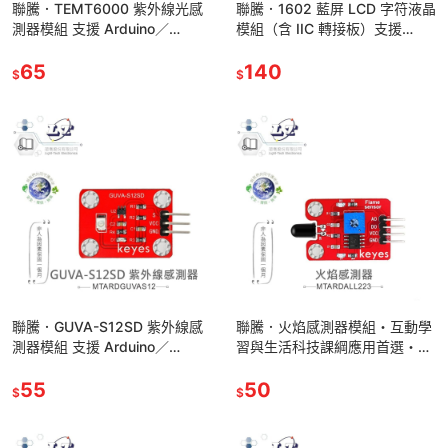
聯騰．TEMT6000 紫外線光感
聯騰．1602 藍屏 LCD 字符液晶
測器模組 支援 Arduino／
模組（含 IIC 轉接板）支援
micro:bit・模擬人眼光感・課綱
Arduino、micro:bit、樹梅派
生活科技應用首選
65
140
$
$
聯騰．GUVA-S12SD 紫外線感
聯騰．火焰感測器模組・互動學
測器模組 支援 Arduino／
習與生活科技課綱應用首選・環
micro:bit・環境光監測與生活科
保材質製成
技應用首選
55
50
$
$