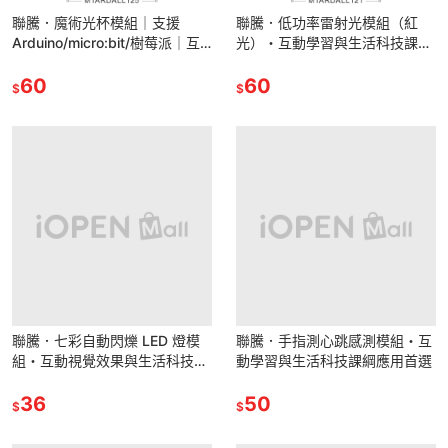
聯騰．魔術光杯模組｜支援
聯騰．低功率雷射光模組（紅
Arduino/micro:bit/樹莓派｜互
光）・互動學習與生活科技課綱
動學習教具
應用首選
60
60
$
$
聯騰．七彩自動閃爍 LED 燈模
聯騰．手指測心跳感測模組・互
組・互動視覺效果與生活科技課
動學習與生活科技課綱應用首選
綱應用首選
36
50
$
$