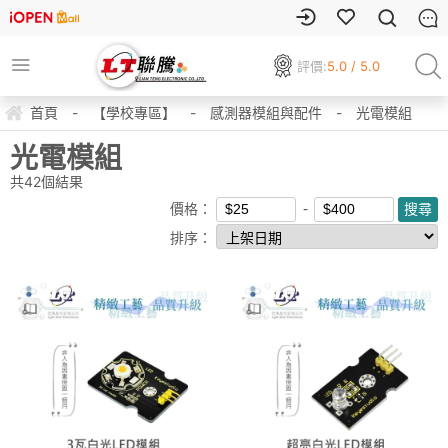
評價:
5.0 / 5.0
首頁
-
【學校專區】
-
感測器模組與配件
-
光電模組
光電模組
共
42
個結果
價格：
排序：