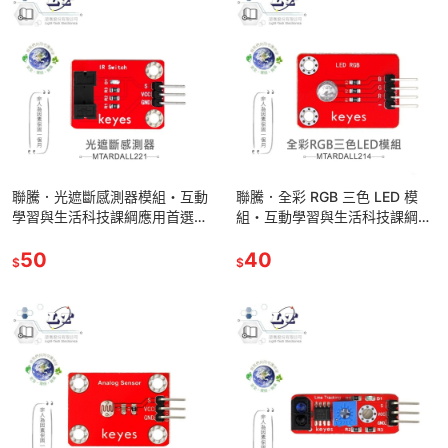
聯騰．光遮斷感測器模組・互動
聯騰．全彩 RGB 三色 LED 模
學習與生活科技課綱應用首選・
組・互動學習與生活科技課綱應
環保材質製成
用首選・環保材質製成
50
40
$
$