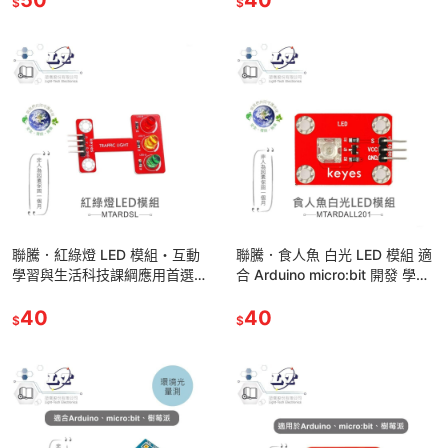
$
$
聯騰．紅綠燈 LED 模組・互動
聯騰．食人魚 白光 LED 模組 適
學習與生活科技課綱應用首選・
合 Arduino micro:bit 開發 學習
環保材質製成
互動 模組 環保材質
40
40
$
$