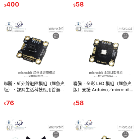
400
58
$
$
聯騰．紅外線避障模組（鱷魚夾
聯騰．全彩 LED 模組（鱷魚夾
版）・課綱生活科技應用首選・
版）支援 Arduino／micro:bit・
免焊接快速實驗設計
課綱生活科技應用首選・免焊接
76
快速實驗
58
$
$