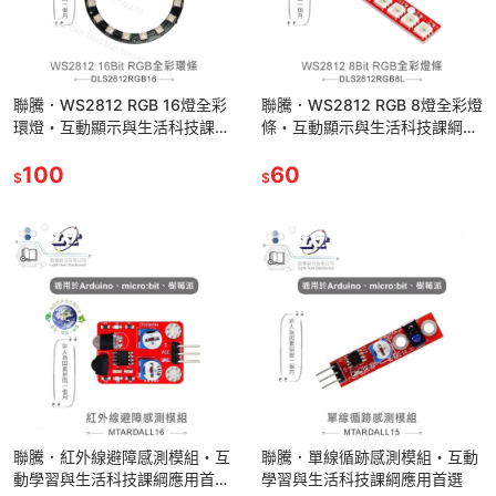
聯騰．WS2812 RGB 16燈全彩
聯騰．WS2812 RGB 8燈全彩燈
環燈・互動顯示與生活科技課綱
條・互動顯示與生活科技課綱應
應用首選
用首選
100
60
$
$
聯騰．紅外線避障感測模組・互
聯騰．單線循跡感測模組・互動
動學習與生活科技課綱應用首
學習與生活科技課綱應用首選