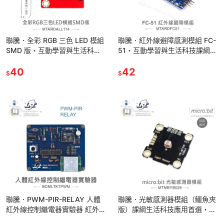
聯騰．全彩 RGB 三色 LED 模組
聯騰．紅外線避障感測模組 FC-
SMD 版・互動學習與生活科技
51・互動學習與生活科技課綱應
課綱應用首選・環保材質製成
用首選・環保材質製成
40
42
$
$
聯騰．PWM-PIR-RELAY 人體
聯騰．光敏感測器模組（鱷魚夾
紅外線控制繼電器實驗器 紅外線
版）課綱生活科技應用首選・免
感測＋繼電器控制整合模組
焊接快速實驗