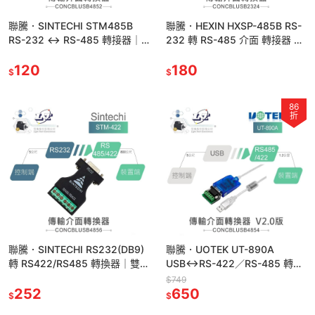
聯騰．SINTECHI STM485B
聯騰．HEXIN HXSP-485B RS-
RS-232 ↔ RS-485 轉接器｜2
232 轉 RS-485 介面 轉接器 傳
線半雙工・點對點／多點傳輸・
輸
免外接電源
120
180
$
$
86
折
聯騰．SINTECHI RS232(DB9)
聯騰．UOTEK UT-890A
轉 RS422/RS485 轉換器｜雙
USB↔RS-422／RS-485 轉換
向通訊・免外接電源・點對點／
器 V2.0｜光電隔離・免外接電
$749
點對多點
252
源
650
$
$