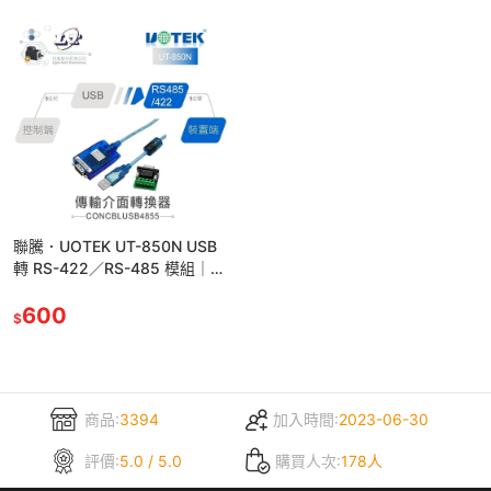
聯騰．UOTEK UT-850N USB
轉 RS-422／RS-485 模組｜
CH340 晶片・免外接電源・光
電隔離
600
$
商品:
3394
加入時間:
2023-06-30
評價:
5.0 / 5.0
購買人次:
178人