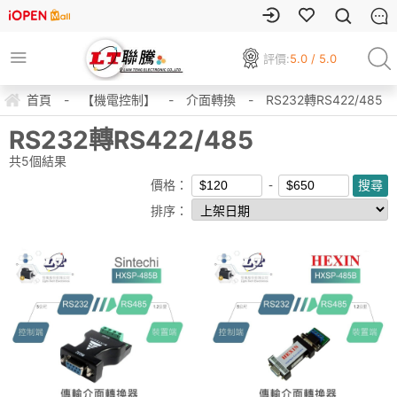
評價:
5.0 / 5.0
首頁
-
【機電控制】
-
介面轉換
-
RS232轉RS422/485
RS232轉RS422/485
共
5
個結果
價格：
排序：