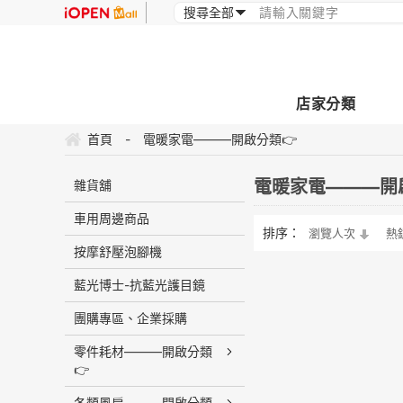
店家分類
首頁
-
電暖家電———開啟分類👉
電暖家電———開
雜貨舖
車用周邊商品
排序：
瀏覽人次
熱
按摩舒壓泡腳機
藍光博士-抗藍光護目鏡
團購專區、企業採購
零件耗材———開啟分類
👉
各類風扇———開啟分類