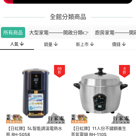
全館分類商品
所有商品
大型家電———開啟分類👉
廚房家電———開
人氣
銷量
新上市
價錢
66
6
折
折
【日虹牌】5L智能調溫電熱水
【日虹牌】11人份不鏽鋼養生
瓶 RH-5058
蒸氣電鍋 RH-110S