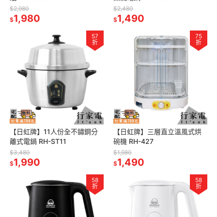
$2,980
$2,480
1,980
1,490
$
$
57
75
折
折
【日虹牌】11人份全不鏽鋼分
【日虹牌】三層直立溫風式烘
離式電鍋 RH-ST11
碗機 RH-427
$3,480
$1,980
1,990
1,490
$
$
58
58
折
折