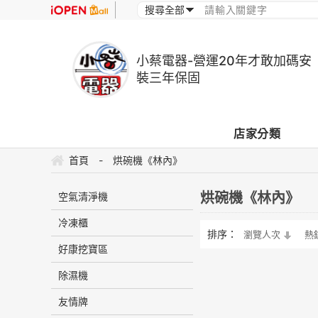
小蔡電器-營運20年才敢加碼安
裝三年保固
店家分類
首頁
-
烘碗機《林內》
烘碗機《林內》
空氣清淨機
冷凍櫃
排序：
瀏覽人次
熱
好康挖寶區
除濕機
友情牌