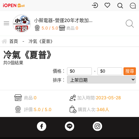
小蔡電器-營運20年才敢加碼
安裝三年保固
5.0 / 5.0
商品:
0
首頁
-
冷氣《夏普》
冷氣《夏普》
共
0
個結果
價格：
排序：
商品:
0
加入時間:
2023-05-28
評價:
5.0 / 5.0
購買人次:
346人