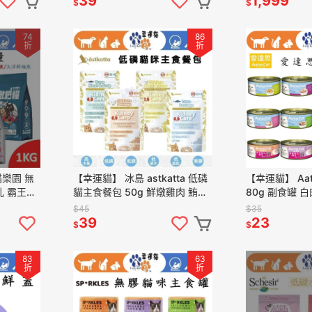
39
1,999
$
$
74
86
折
折
貓樂園 無
【幸運貓】 冰島 astkatta 低磷
【幸運貓】 Aa
乳 霸王野
貓主食餐包 50g 鮮燉雞肉 鮪魚
80g 副食罐 
魚 1KG
肉絲 肉泥 貓主食包 肉絲包 補水
鮭魚 鯷魚 吻仔
$45
$35
餐包
瓜
39
23
$
$
83
63
折
折