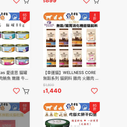
899
$
65
8
折
折
tas 愛達思 貓罐
【幸運貓】WELLNESS CORE
白肉鮪魚 嫩雞 牛肉
無穀系列 貓飼料 雞肉 火雞肉 鴨
魚 蟹肉 鮮蝦 南
肉 深海魚 化毛 體重控制 寵物健
$1,800
康
1,440
$
68
85
折
折