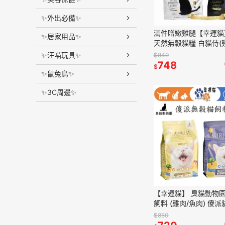
✨外出必備✨
滿件贈嫩雞腿【幸運貓
✨居家用品✨
天然無穀貓糧 白貓侍(
魚汁) 黑貓侍(雞+羊+鱉
✨汪喵玩具✨
$849
齡貓 貓飼料
748
$
✨鼠兔鳥✨
✨3C周邊✨
【幸運貓】 臭貓動物園
飼料 (雞肉/魚肉) 傻派
飼料 貓飼料 貓糧 挑嘴
$850
肉量貓飼料 臭貓