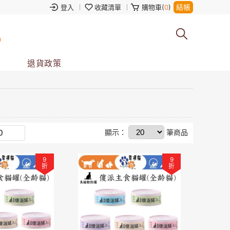
結帳
登入
收藏清單
購物車(
0
)
0
退貨政策
顯示：
筆商品
9
9
折
折