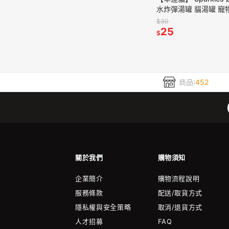
水炸彈湯罐 貓湯罐 寵
食品
$30
25
$
商品:
452
關於我們
購物須知
企業簡介
購物流程說明
服務條款
配送/取貨方式
隱私權與安全策略
取消/退貨方式
人才招募
FAQ