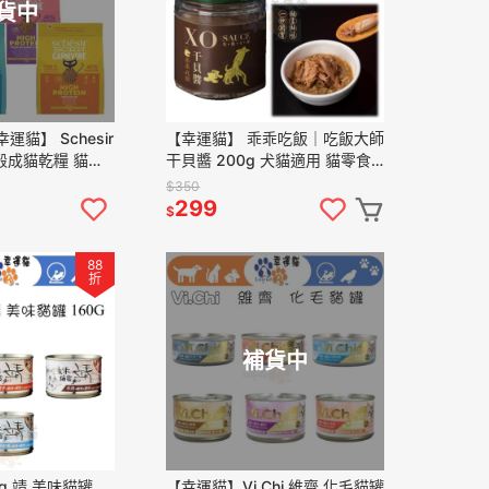
貨中
運貓】 Schesir
【幸運貓】 乖乖吃飯｜吃飯大師
穀成貓乾糧 貓飼
干貝醬 200g 犬貓適用 貓零食
無穀飼料 鯡魚 鮭
狗零食 罐頭
$350
299
$
88
折
補貨中
ng 靖 美味貓罐
【幸運貓】Vi.Chi 維齊 化毛貓罐