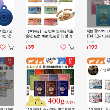
補
寵物罐頭保
【幸運貓】 超級SP 無膠貓咪主
嚐鮮價$199【幸
黑) 罐頭
食罐 鯖魚 南瓜 紅蘿蔔 蝦 蟹肉
鮮時 低碳水無
南瓜 70G 貓主食罐 主食罐頭
料 無穀貓飼料 
$55
$289
魚 雞肉 蛋
35
199
$
$
83
87
折
折
 超級SP補
【幸運貓】乖乖吃飯 貓主食餐包
【幸運貓】 Ji