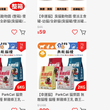
物園 (整箱) 傻
【幸運貓】臭貓動物園 傻派主食
全齡貓(臭貓罐/
罐-幼貓/全齡貓(臭貓罐/傻派罐/
食罐)
臭貓主食罐)
$65
59
$
74
75
折
折
arkCat 貓樂
【幸運貓】 ParkCat 貓樂園 無
糧 鮮雞蜂王乳 霸
敵貓糧 貓糧 鮮雞蜂王乳 霸王野
雞鹿 大洋鮮極魚
雞 動力火雞鹿 大洋鮮極魚 2KG
$1,198
貓飼料