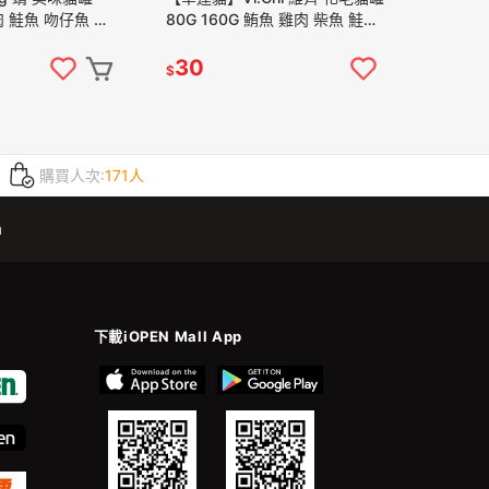
肉 鮭魚 吻仔魚 蝦
80G 160G 鮪魚 雞肉 柴魚 鮭魚
 貓罐頭
牛肉 蝦子 起司 沙丁魚 貓罐頭
30
$
購買人次:
171人
m
下載iOPEN Mall App