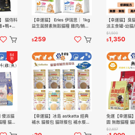
】 貓侍料
【幸運貓】 Eries 伊瑞思｜ 1kg
【幸運貓】臭貓動
雞+鴨+墨
益生菌酵素無穀貓糧 雞肉/鮪魚
派主食罐-幼貓/
蛋粉) 全
貓飼料
傻派罐/臭貓主
$1,500
259
1,350
$
$
84
折
 傻派貓
【幸運貓】冰島 astkatta 經典
免運【幸運貓】 P
貓糧 貓咪
補水 貓餐包 貓咪餐包 補水餐包
園 無敵貓糧 貓
貓飼料 高
鮪魚 雞肉
王野雞 動力火
$2,697
6KG 貓飼料