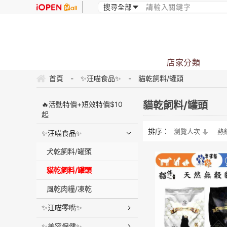
店家分類
首頁
-
✨汪喵食品✨
-
貓乾飼料/罐頭
貓乾飼料/罐頭
🔥活動特價+短效特價$10
起
排序：
瀏覽人次
熱
✨汪喵食品✨
犬乾飼料/罐頭
貓乾飼料/罐頭
風乾肉糧/凍乾
✨汪喵零嘴✨
✨美容保健✨