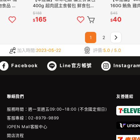
物食品 貓
400g 超肉感主食餐包 鮮食包
160G 鮪魚 雞
貓主食 貓餐包 貓鮮食 貓零食 貓
子 沙丁魚 牛肉
$188
$45
主食罐
165
40
$
$
1
2
加入時間:
2023-05-22
評價:
5.0 / 5.0
Facebook
Line官方帳號
Instagra
聯絡我們
友善連結
服務時間：週一至週五09:00~18:00 (不含國定假日)
客服專線：02-8979-9899
iOPEN Mall客服中心
開店流程