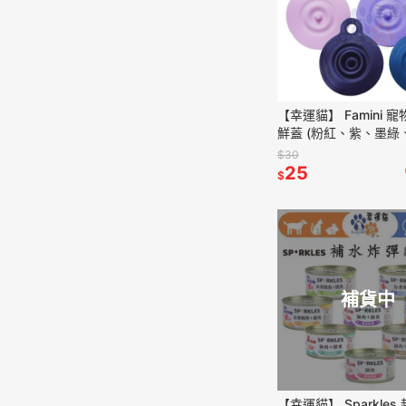
【幸運貓】 Famini 
鮮蓋 (粉紅、紫、墨綠、
蓋 貓罐頭蓋 狗罐頭蓋
$30
25
$
補貨中
【幸運貓】 Sparkles