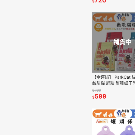
720
$
補貨中
【幸運貓】 ParkCat 
敵貓糧 貓糧 鮮雞蜂王
雞 動力火雞鹿 大洋鮮極
$799
貓飼料
599
$