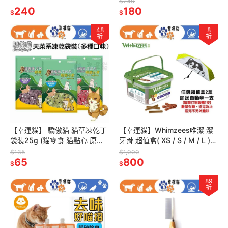
$240
240
180
貓專用 濕巾 刷牙
$
$
48
8
折
折
【幸運貓】 驕傲貓 貓草凍乾丁
【幸運貓】Whimzees唯潔 潔
袋裝25g (貓零食 貓點心 原肉
牙骨 超值盒( XS / S / M / L )
零食 貓草 肉乾 凍乾)
狗狗潔牙骨 犬潔牙骨
$135
$1,000
65
800
$
$
89
折