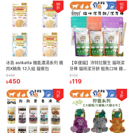
96
92
折
折
冰島 astkatta 機能濃湯系列 雞
【幸運貓】沛特拉醫生 貓咪潔
肉X鮪魚 12入組 貓餐包
牙棒 貓咪潔牙餅 鮭魚口味 雞肉
口味 鮪魚口味 貓咪零食 潔牙骨
$468
$129
450
119
$
$
75
8
折
折