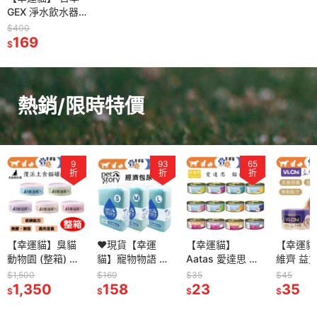
GEX 淨水飲水器
水質軟化 淨化濾
$400
材 濾心 犬用濾心
169
$
貓用濾心
熱銷/限時特價
93
65
77
折
折
折
❤現貨【幸運
【幸運貓】
【幸運貓】Vi.Chi
【幸運貓
貓】寵物物語 寵
Aatas 愛達思 貓
維齊 益力膳 犬餐
astkat
物尿布墊 經濟包
罐 80g 副食罐 白
罐80g 雞肉 雞肉
水 貓餐
$169
$35
$45
S-100入 M-50入
158
肉鮪魚 嫩雞 牛肉
23
南瓜 狗罐頭 低磷
35
包 補水餐包 鮪魚
39
$
$
$
$
L-25入 (犬貓通
鮭魚 鯷魚 吻仔魚
低鈉 無穀 幼犬 成
雞肉
用)
蟹肉 鮮蝦 南瓜
犬 老犬