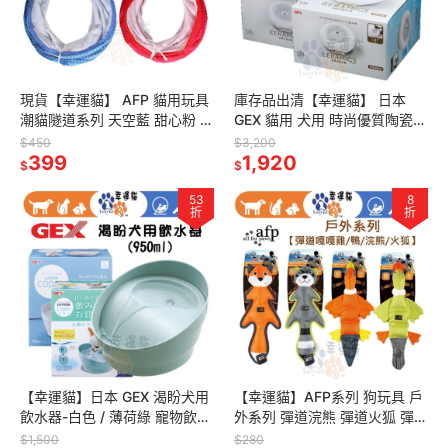
現貨【幸運貓】 AFP 貓用玩具
庫存品出清【幸運貓】 日本
潮貓隧道系列 天空藍 甜心粉 貓
GEX 貓用 犬用 時尚優質陶瓷抗
咪玩具 貓隧道
菌飲水器 1.5L 自動飲水器
$450
$3,200
399
1,920
$
$
53
8
折
折
【幸運貓】日本 GEX 渴盼犬用
【幸運貓】AFP系列 狗玩具 戶
飲水器-白色 / 薄荷綠 寵物飲水
外系列 彈道浣熊 彈道火狐 彈道
器 犬用飲水器 循環式飲水器 自
嘎嘎雞 彈道嘎嘎鴨 狗玩具 寵物
$1,500
$280