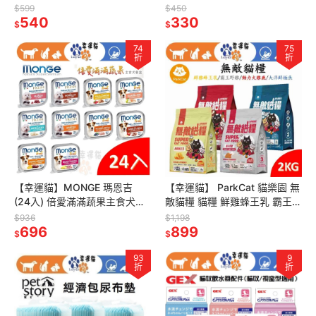
香) 4.2KG 礦砂 貓礦砂 貓沙 藍
破碎型(原味) 6.35KG 貓砂 貓
$599
$450
標 紅標
540
沙
330
$
$
74
75
折
折
【幸運貓】MONGE 瑪恩吉
【幸運貓】 ParkCat 貓樂園 無
(24入) 倍愛滿滿蔬果主食犬餐
敵貓糧 貓糧 鮮雞蜂王乳 霸王野
盒 羊/牛/蘋果/橘子/鮭魚梨子/
雞 動力火雞鹿 大洋鮮極魚 2KG
$936
$1,198
豬肉鳳梨/火雞
696
貓飼料
899
$
$
93
9
折
折