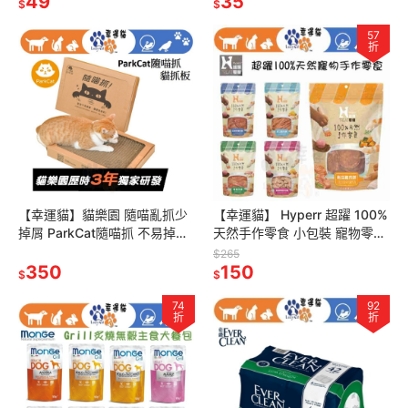
49
35
$
$
57
折
【幸運貓】貓樂園 隨喵亂抓少
【幸運貓】 Hyperr 超躍 100%
掉屑 ParkCat隨喵抓 不易掉屑
天然手作零食 小包裝 寵物零食
機能性貓抓板 貓玩具 符合SGS
寵物零嘴 雞胸肉 雞軟骨 鱉蛋
$265
安全檢測
350
貓零嘴 狗零嘴
150
$
$
74
92
折
折