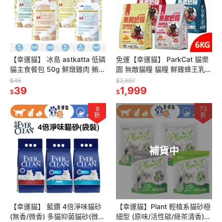
【幸運貓】 冰島 astkatta 低磷
免運【幸運貓】 ParkCat 貓樂
貓主食餐包 50g 鮮燉雞肉 鮪魚
園 無敵貓糧 貓糧 鮮雞蜂王乳
肉絲 肉泥 貓主食包 肉絲包 補
霸王野雞 動力火雞鹿 大洋鮮極
$45
$2,697
水餐包
39
魚 6KG 貓飼料
1,999
$
$
9
73
折
折
補貨中
【幸運貓】 藍鑽 4倍淨味貓砂
【幸運貓】Plant 輕植系貓砂極
(無香/微香) 多貓抑菌貓砂(微
細型 (原味/活性碳/綠茶清香)