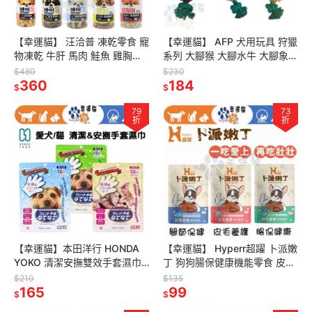
【幸運貓】 汪洽普 凍乾零食 寵
【幸運貓】 AFP 犬用玩具 狩獵
物凍乾 牛肝 馬肉 鮭魚 雞胸肉
系列 大腳猴 大腳水牛 大腳象
爆蛋毛鱗魚 鱈魚 比目魚 蝶魚
狗玩具 寵物玩具
$480
$230
魷魚
360
184
$
$
79
73
折
折
【幸運貓】本田洋行 HONDA
【幸運貓】 Hyperr超躍 卜派嫩
YOKO 清潔安撫雙效手套濕巾
丁 狗狗腸保健康機能零食 皮毛
10入 貓用 犬用 無香 濕紙巾 濕
養護機能零食 關節保健機能零
$210
$135
巾 日本原裝進口
165
食
99
$
$