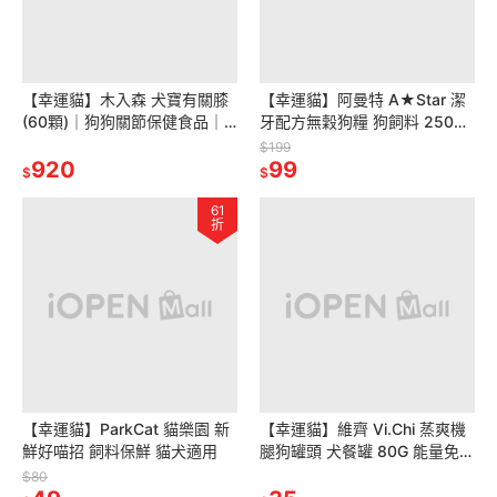
【幸運貓】木入森 犬寶有關膝
【幸運貓】阿曼特 A★Star 潔
(60顆)｜狗狗關節保健食品｜
牙配方無穀狗糧 狗飼料 250g
胜肽膠原蛋白 玫瑰果萃取｜給
雞肉 牛肉 鮭魚 鱈魚
$199
予狗關節保護力
920
99
$
$
61
折
【幸運貓】ParkCat 貓樂園 新
【幸運貓】維齊 Vi.Chi 蒸爽機
鮮好喵招 飼料保鮮 貓犬適用
腿狗罐頭 犬餐罐 80G 能量免疫
力/腸胃保健/皮毛保健/骨質保
$80
健/心血管保健