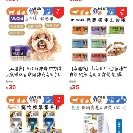
78
64
折
折
【幸運貓】Vi.Chi 維齊 益力膳
【幸運貓】 超級SP 無膠貓咪主
犬餐罐80g 雞肉 雞肉南瓜 狗罐
食罐 鯖魚 南瓜 紅蘿蔔 蝦 蟹肉
頭 低磷 低鈉 無穀 幼犬 成犬 老
南瓜 70G 貓主食罐 主食罐頭
$45
$55
犬
35
35
$
$
81
折