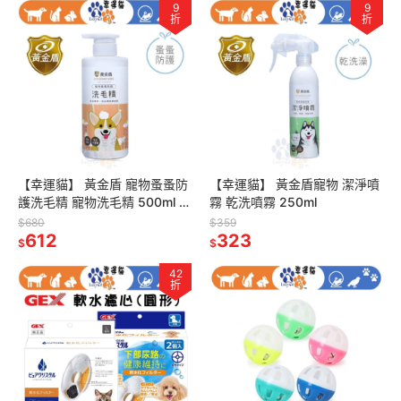
9
9
折
折
【幸運貓】 黃金盾 寵物蚤蚤防
【幸運貓】 黃金盾寵物 潔淨噴
護洗毛精 寵物洗毛精 500ml 狗
霧 乾洗噴霧 250ml
狗洗毛精 貓咪洗毛精
$680
$359
612
323
$
$
42
折