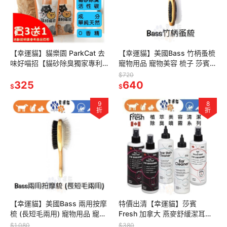
【幸運貓】貓樂園 ParkCat 去
【幸運貓】美國Bass 竹柄蚤梳
味好喵招【貓砂除臭獨家專利
寵物用品 寵物美容 梳子 莎賓與
研發】SGS雙除臭認證 除臭活
嘉思帕
$720
性碳 貓砂
325
640
$
$
9
8
折
折
【幸運貓】美國Bass 兩用按摩
特價出清【幸運貓】莎賓
梳 (長短毛兩用) 寵物用品 寵物
Fresh 加拿大 燕麥舒緩潔耳液
美容 梳子 莎賓與嘉思帕
洋甘菊淚痕清潔液 皮膚保健噴
$1,080
$380