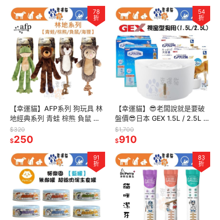
78
54
折
折
【幸運貓】AFP系列 狗玩具 林
【幸運貓】😎老闆說就是要破
地經典系列 青蛙 棕熊 負鼠 海
盤價😎日本 GEX 1.5L / 2.5L 犬
狸 狗玩具 寵物玩具
用 視窗型淨水循環飲水器 自動
$320
$1,700
250
飲水器
910
$
$
91
83
折
折