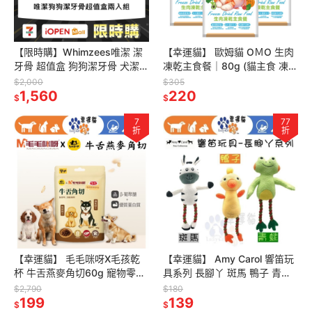
【限時購】Whimzees唯潔 潔
【幸運貓】 歐姆貓 OＭO 生肉
牙骨 超值盒 狗狗潔牙骨 犬潔牙
凍乾主食餐｜80g (貓主食 凍乾
骨
全齡貓 挑嘴貓)
$2,000
$305
1,560
220
$
$
7
77
折
折
【幸運貓】 毛毛咪呀X毛孩乾
【幸運貓】 Amy Carol 響笛玩
杯 牛舌燕麥角切60g 寵物零食
具系列 長腳丫 斑馬 鴨子 青蛙
狗零食 狗零嘴
寵物玩具 狗狗玩具 犬玩具
$2,790
$180
199
139
$
$