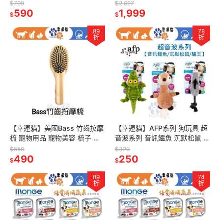
貓樂園 寵物保健 寵物魚油
$799
$2,697
590
1,999
$
$
89
78
折
折
【幸運貓】美國Bass 竹齒按摩
【幸運貓】AFP系列 狗玩具 超
梳 寵物用品 寵物美容 梳子 莎
音波系列 音訊鱷魚 沉默松鼠 驢
賓與嘉思帕
王 狗玩具 寵物玩具
$550
$320
490
250
$
$
89
74
折
折