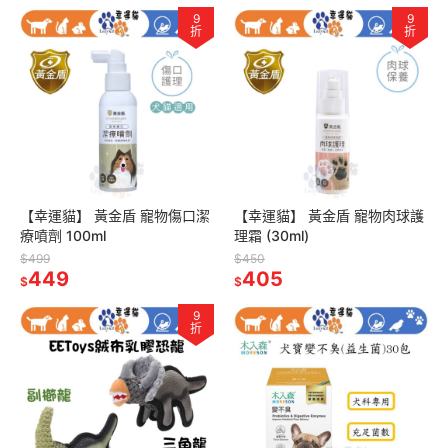
9
9
折
折
【幸運貓】 黃金盾 寵物傷口潔
【幸運貓】 黃金盾 寵物肉球護
療噴劑 100ml
理霜 (30ml)
$499
$450
449
405
$
$
9
折