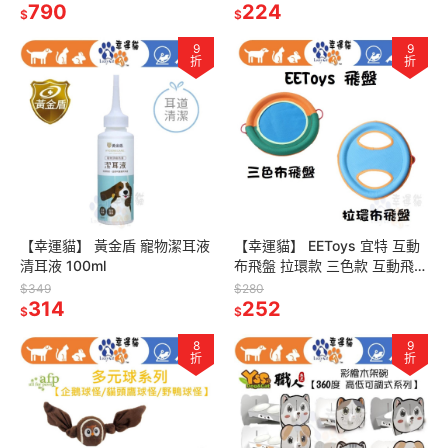
動飲水器
790
玩具
224
$
$
9
9
折
折
【幸運貓】 黃金盾 寵物潔耳液
【幸運貓】 EEToys 宜特 互動
清耳液 100ml
布飛盤 拉環款 三色款 互動飛盤
寵物玩具 狗玩具 璦寶
$349
$280
314
252
$
$
8
9
折
折