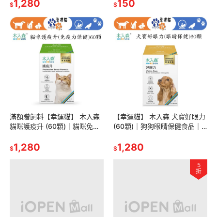
物保健
1,280
150
$
$
滿額贈飼料【幸運貓】 木入森
【幸運貓】 木入森 犬寶好眼力
貓咪護疫升 (60顆)｜貓咪免疫
(60顆)｜狗狗眼睛保健食品｜
力保健食品｜離胺酸 牛磺酸 蝦
葉黃素 玉米黃素｜針對狗狗視
紅素｜適合老貓 挑食貓
1,280
力 寵物葉黃素
1,280
$
$
5
折