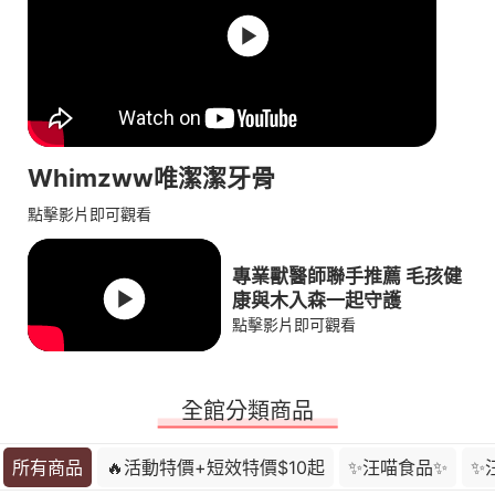
Whimzww唯潔潔牙骨
點擊影片即可觀看
專業獸醫師聯手推薦 毛孩健
康與木入森一起守護
點擊影片即可觀看
全館分類商品
所有商品
🔥活動特價+短效特價$10起
✨汪喵食品✨
✨