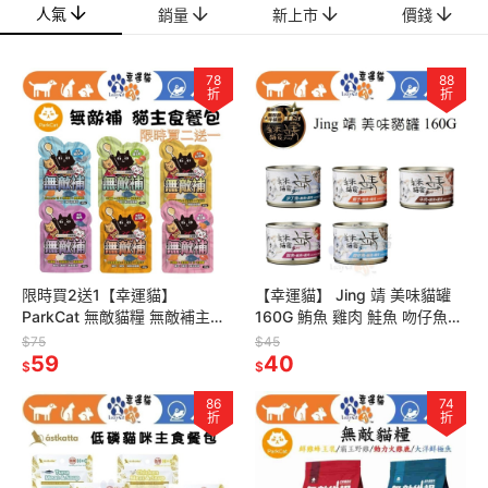
人氣
銷量
新上市
價錢
78
88
折
折
限時買2送1【幸運貓】
【幸運貓】 Jing 靖 美味貓罐
ParkCat 無敵貓糧 無敵補主食
160G 鮪魚 雞肉 鮭魚 吻仔魚
餐包 肉泥 鮪魚 雞肉 鮭魚 鮪魚
蝦子 沙丁魚 牛肉 貓罐頭
$75
$45
貓樂園
59
40
$
$
86
74
折
折