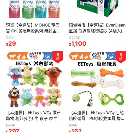
現貨【幸運貓】MONGE 瑪恩
限量特價【幸運貓】EverClean
吉 Grill炙燒無穀系列 無穀主食
藍鑽 低過敏結塊貓砂 (4袋入)
犬餐包 雞肉 火雞肉 鮭魚 鱈魚
（綠標）42磅 (19KG)
$39
$1,200
豬
29
1,100
$
$
9
9
折
折
【幸運貓】 EEToys 宜特 絨布
【幸運貓】 EEToys 宜特 尼龍
動物 粉紅豬 狗 牛 猴子 犀牛 獅
啃咬彎骨 TPU啃咬雙頭骨 橡膠
子 河馬 大象 寵物玩具 狗玩具
奶酪啃咬骨 彈力泡棉啃咬骨 8
$330
$180
璦寶
297
字橡膠拉環 結繩球
162
$
$