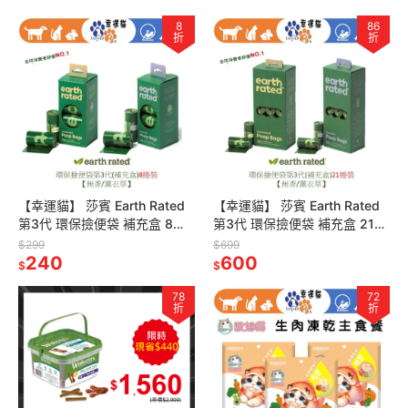
8
86
折
折
【幸運貓】 莎賓 Earth Rated
【幸運貓】 莎賓 Earth Rated
第3代 環保撿便袋 補充盒 8捲
第3代 環保撿便袋 補充盒 21捲
裝 (薰衣草 / 無香)
裝 (薰衣草 / 無香)
$299
$699
240
600
$
$
78
72
折
折