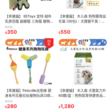
【幸運貓】 EEToys 宜特 絨布
【幸運貓】 木入森 狗狗腸胃益
乳膠恐龍 副櫛龍 三角龍 寵物玩
生菌 (30包)｜犬寶變不臭｜寵
具 狗玩具 璦寶
物益生菌｜幫助狗消化吸收 減
$390
350
少排便異味
550
$
$
88
折
【幸運貓】Petsville派思維 健
【幸運貓】 木入森 犬寶氣力升
身系列互動拉扯寵物玩具(3款)
60顆/盒｜狗狗氣管保健食品
｜拔河玩具 戶外玩具 發聲玩具
寵物保健
$320
280
1,280
$
$