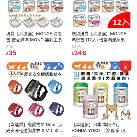
現貨【幸運貓】MONGE 瑪恩
現貨送券【幸運貓】MONGE
吉 倍愛滿滿 MONO 無穀主食
瑪恩吉 (12入) 倍愛滿滿蔬果主
犬餐盒 羊/牛/蘋果/橘子/鮭魚梨
食犬餐盒 羊/牛/蘋果/橘子/鮭魚
$39
$468
子/豬肉鳳梨/火雞
35
梨子/豬肉鳳梨/火雞
348
$
$
75
折
【幸運貓】寵愛物語 Doter 反
【幸運貓】日本 本田洋行
光安全輕透胸背衣 S M L XL
HONDA YOKO 口腔 腳掌 眼睛
(藍/紅/紫/橘/軍迷彩)
耳朵清 護理潔濕紙巾 60入 犬