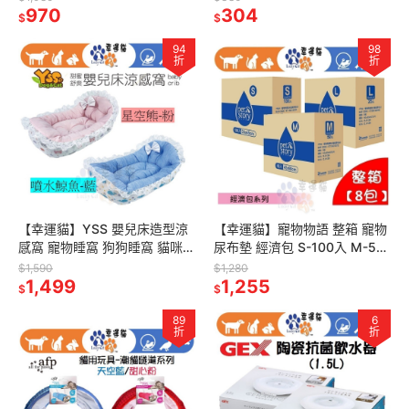
970
霧 寵物除臭噴霧 貓咪除臭噴霧
304
$
$
94
98
折
折
【幸運貓】YSS 嬰兒床造型涼
【幸運貓】寵物物語 整箱 寵物
感窩 寵物睡窩 狗狗睡窩 貓咪睡
尿布墊 經濟包 S-100入 M-50
窩
入 L-25入
$1,590
$1,280
1,499
1,255
$
$
89
6
折
折