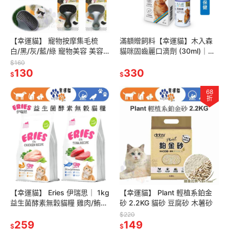
【幸運貓】 寵物按摩集毛梳
滿額贈飼料【幸運貓】木入森
白/黑/灰/藍/綠 寵物美容 美容
貓咪固齒麗口滴劑 (30ml)｜貓
梳
咪潔牙滴劑｜可滴入食物｜控
$160
130
制牙垢 消除貓咪口腔異味
330
$
$
68
折
【幸運貓】 Eries 伊瑞思｜ 1kg
【幸運貓】 Plant 輕植系鉑金
益生菌酵素無穀貓糧 雞肉/鮪魚
砂 2.2KG 貓砂 豆腐砂 木薯砂
貓飼料
$220
259
149
$
$