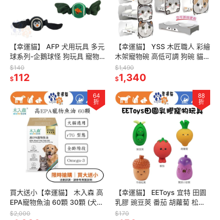
【幸運貓】 AFP 犬用玩具 多元
【幸運貓】 YSS 木匠職人 彩繪
球系列-企鵝球怪 狗玩具 寵物
木架寵物碗 高低可調 狗碗 貓碗
玩具 球球玩具
雙碗 單碗 可調式碗架 原木瓷碗
$140
$1,490
112
1,340
$
$
64
88
折
折
買大送小【幸運貓】 木入森 高
【幸運貓】 EEToys 宜特 田園
EPA寵物魚油 60顆 30顆 (犬貓
乳膠 豌豆莢 番茄 胡蘿蔔 松果
適用)｜貓狗魚油 寵物魚油 寵
茄子 寵物玩具 狗玩具 璦寶
$2,000
$170