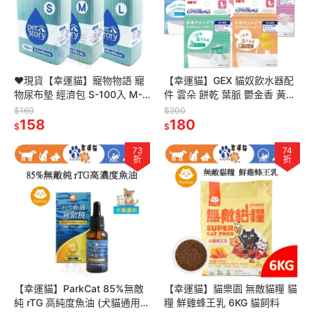
❤現貨【幸運貓】寵物物語 寵
【幸運貓】GEX 貓奴飲水器配
物尿布墊 經濟包 S-100入 M-
件 雲朵 餅乾 葉脈 鬱金香 黃色
50入 L-25入 (犬貓通用)
小鴨 (貓奴/視窗型適用） 飲水
$169
$200
158
器配件
180
$
$
73
74
折
折
【幸運貓】ParkCat 85%無敵
【幸運貓】貓樂園 無敵貓糧 貓
純 rTG 高純度魚油 (犬貓通用)
糧 鮮雞蜂王乳 6KG 貓飼料