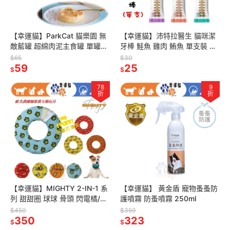
【幸運貓】ParkCat 貓樂園 無
【幸運貓】沛特拉醫生 貓咪潔
敵藍罐 超綿肉泥主食罐 單罐
牙棒 鮭魚 雞肉 鮪魚 單支裝 貓
80g 主食罐 低磷罐 貓罐 貓主
咪零食
$65
$30
食罐
59
25
$
$
78
9
折
折
【幸運貓】MIGHTY 2-IN-1 系
【幸運貓】 黃金盾 寵物蚤蚤防
列 甜甜圈 球球 骨頭 閃電橘/皇
護噴霧 防蚤噴霧 250ml
冠藍/獨角獸黃/熱狗紅 狗狗玩
$450
$359
具 寵物玩具
350
323
$
$