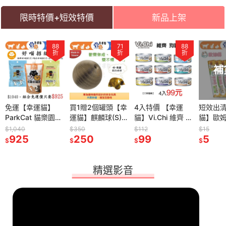
限時特價+短效特價
新品上架
88
88
71
9
88
9
折
折
折
折
折
折
補
嫩雞腿【幸
免運【幸運貓】
【幸運貓】 Eries
買1贈2個罐頭【幸
【幸運貓】臭貓動
4入特價 【幸運
【幸運貓】臭貓動
短效出
貓侍料 天
ParkCat 貓樂園
伊瑞思｜ 1kg 益生
運貓】麒麟球(S)
物園 (整箱) 傻派主
貓】Vi.Chi 維齊 狗
物園 傻派主食罐-
貓】歐姆
糧 白貓侍
ParkCat 去味好喵
菌酵素無穀貓糧 雞
Kirin Ball 貓咪玩具
食罐-幼貓/全齡貓
罐 80G 雞肉絲 雞
幼貓/全齡貓(臭貓
單條 蜂
$1,040
$350
$1,500
$112
$65
$15
墨魚汁) 黑
招 新鮮好喵招 喝
925
肉/鮪魚 貓飼料
259
環保寵物玩具 寵物
250
(臭貓罐/傻派罐/臭
1,350
肉+鮭魚 雞肉+起
99
罐/傻派罐/臭貓主
59
15g 鮪魚 鮑魚 鮭
5
$
$
$
$
$
$
$
+羊+鱉蛋
水好喵招 活性碳
玩具 No.88倉庫
貓主食罐)
司 雞肉+火腿 雞肉
食罐)
魚 蝦子
齡貓 貓飼料
濾心 除濕包
+牛肉
泥 肉泥
精選影音