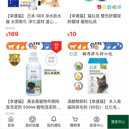
【幸運貓】 日本 GEX 淨水飲水
【幸運貓】貓玩具 雙色鈴鐺球
器 水質軟化 淨化濾材 濾心 犬
鈴鐺球 寵物玩具
用濾心 貓用濾心
$400
169
10
$
$
89
折
【幸運貓】 黃金盾寵物布類除
滿額贈飼料【幸運貓】 木入森
臭洗潔劑 500ml 寵物清潔劑 除
貓咪排毛粉 (30包)｜比化毛膏
臭清潔劑
更好的選擇｜專利纖維與酵素
$299
267
｜換毛季必備貓咪保健食品
550
$
$
賣家中心
首頁
我的收藏
我的通知
購物車
會員中心