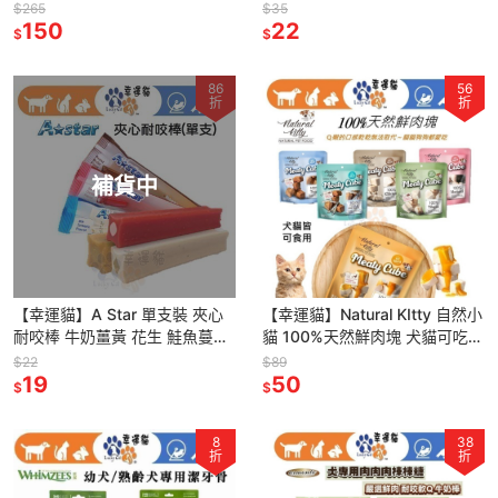
寵物零嘴 雞胸肉 雞軟骨 鱉蛋 貓
膠 山桑子
$265
$35
零嘴 狗零嘴
150
22
$
$
86
56
折
折
補貨中
【幸運貓】A Star 單支裝 夾心
【幸運貓】Natural KItty 自然小
耐咬棒 牛奶薑黃 花生 鮭魚蔓越
貓 100%天然鮮肉塊 犬貓可吃
莓
雞肉 / 南瓜 / 鯖魚 / 鮪魚 /鯷
$22
$89
19
50
$
$
8
38
折
折