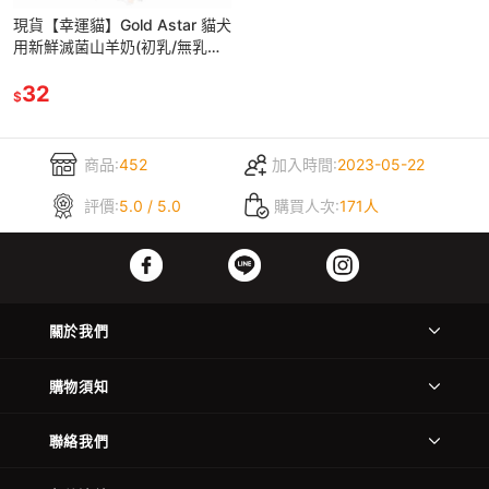
現貨【幸運貓】Gold Astar 貓犬
用新鮮滅菌山羊奶(初乳/無乳糖)
60ml 寵物用山羊奶 山羊奶
32
$
商品:
452
加入時間:
2023-05-22
評價:
5.0 / 5.0
購買人次:
171人
關於我們
購物須知
聯絡我們