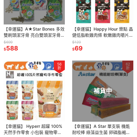
【幸運貓】A★Star Bones 多效
【幸運貓】Happy Hour 樂點 晶
雙刷頭潔牙骨 亮白雙頭潔牙骨
健低脂軟雞肉條 軟嫩雞肉嚼片
家庭號桶裝 潔牙骨 AB-111
雞肉螺旋捲培根風味 狗零嘴 寵
$699
$120
588
物零嘴
69
$
$
56
62
折
折
補貨中
【幸運貓】 Hyperr 超躍 100%
【幸運貓】A Star 單支裝 機能
天然手作零食 小包裝 寵物零食
耐咬棒 綠藻益生菌 卵磷脂褐藻