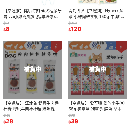
【幸運貓】健康時刻 全犬種潔牙
開封即食【幸運貓】Hyperr 超
骨 起司/雞肉/蝦紅素/葉綠素/鱉
躍 小鮮肉鮮食餐 150g 牛 雞 鹿
蛋爆毛/關節養護/泌尿保健
羊 寵物鮮食 狗鮮食 狗餐包 主食
$11
$250
8
餐包 全齡犬
120
$
$
7
55
折
折
補貨中
補貨中
【幸運貓】 汪洽普 健胃牛肉棒
【幸運貓】 愛可嚼 愛的小手30-
棒糖 膠原羊肉棒棒糖 爆毛雞肉
55g 狗零嘴 狗零食 鮭魚 草本
棒棒糖 狗零嘴
牛奶
$40
$70
28
39
$
$