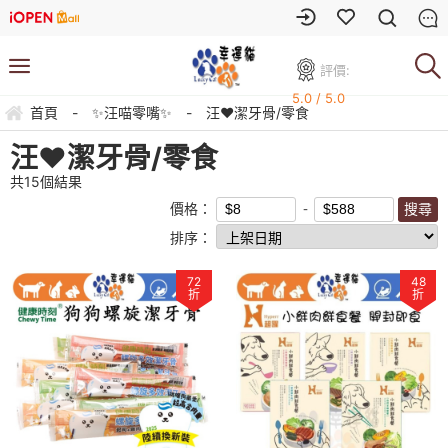
評價:
5.0 / 5.0
首頁
-
✨汪喵零嘴✨
-
汪❤️潔牙骨/零食
汪❤️潔牙骨/零食
共
15
個結果
價格：
排序：
72
48
折
折