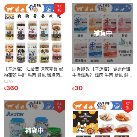
75
折
補貨中
【幸運貓】 汪洽普 凍乾零食 寵
即拆即食 【幸運貓】 健康奇雞
物凍乾 牛肝 馬肉 鮭魚 雞胸肉
手撕雞系列 雞肉 牛肉 鯖魚 鮮蝦
爆蛋毛鱗魚 鱈魚 比目魚 蝶魚 魷
虱目魚 鮭魚 寵物零嘴 貓零嘴 狗
$480
魚
360
零嘴
30
$
$
84
57
折
折
補貨中