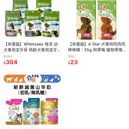
【幸運貓】Whimzees 唯潔 幼
【幸運貓】A Star 犬專用肉肉肉
犬專用潔牙骨 熟齡犬專用潔牙骨
棒棒糖｜35g 狗零嘴 寵物零嘴
小型犬 中大型犬 高齡犬
狗零食
$380
$60
304
23
$
$