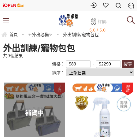
評價:
5.0 / 5.0
首頁
-
✨外出必備✨
-
外出訓練/寵物包包
外出訓練/寵物包包
共
9
個結果
價格：
排序：
8
89
折
折
補貨中