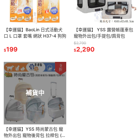
【幸運貓】BaoLin 日式活動犬
【幸運貓】 YSS 露營帳篷車包
口 L 口罩 套嘴 網狀 H37-4 狗狗
寵物外出包/手提包/肩背包
$2,790
199
2,290
$
$
9
折
補貨中
【幸運貓】YSS 時尚蒙古包 寵
物外出包 寵物後背包 拉桿包 (銀