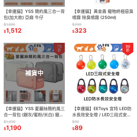
【幸運貓】YSS 簡約風三合一背
【幸運貓】黃金盾 寵物終極惡臭
包(加大款) 亞麻 牛仔
噴霧 除臭噴霧 (250ml)
$1,890
$359
1,512
323
$
$
79
89
折
折
補貨中
【幸運貓】YSS 愛麗絲簡約風三
【幸運貓】EEToys 宜特 LED防
合一背包 (銀灰/蜜粉/米白) 寵物
水長效安全燈 / LED三段式安全
包包 貓咪包 外出包
燈 (紅.黃.綠.藍.七彩) 寵物安全
$1,490
$99
1,190
燈 璦寶
89
$
$