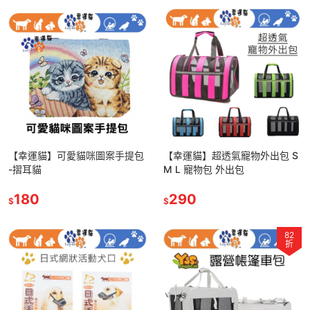
【幸運貓】可愛貓咪圖案手提包
【幸運貓】超透氣寵物外出包 S
-摺耳貓
M L 寵物包 外出包
180
290
$
$
82
折