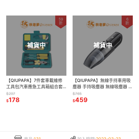
59
6
折
折
補貨中
補貨中
【QIUPAPA】7件套車載維修
【QIUPAPA】無線手持車用吸
工具包汽車應急工具箱組合套
塵器 手持吸塵器 無線吸塵器 車
裝汽車用品GJB11
用吸塵器無線 小型吸塵器 小鋼
$297
$765
178
炮吸塵器 汽車吸塵器
459
$
$
商品:
131
加入時間:
2023-03-23