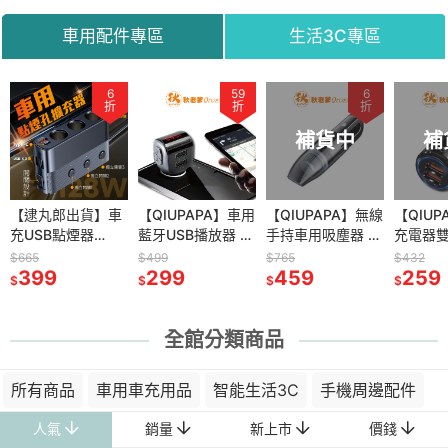
機充電盤
密錄器 攝影機
機
車用配件專區
生活3C專區
59
6
59
59
83
6
47
折
折
折
折
折
折
折
補貨中
補
蹤手機穩定
【逮丸郎出貨】車
智能門鎖 電子鎖
【QIUPAPA】車用
【QIUPAPA】微豆
【QIUPAPA】無線
【QIUPAPA】
【QIUP
充USB點煙器
指紋門鎖智能鎖 密
藍牙USB播放器 可
WIFI監視器
手持車用吸塵器 手
ADATA 威剛記憶
充電器雙
燈 穩定器
PD+QC3.0 一對三
碼鎖 家用門鎖 指
通話 播音樂 藍芽
1080P 攝影機監視
持吸塵器 無線吸塵
卡 microSDHC
車充 QC
$665
$1,832
$499
$598
$765
$332
$432
雲台穩定器
車用點煙器擴充座
399
紋鎖 房間門指鎖
1,099
5.0/SD卡/隨身碟
299
器 監視器 攝影機
499
器 車用吸塵器無線
459
UHS-I U1 16G記憶
159
車載充
259
$
$
$
$
$
$
$
手機視頻影
3插座點煙器分配
辦公室指紋鎖 家用
播放
針孔攝影機 錄影監
小型吸塵器 小鋼炮
卡 監視器記憶卡
QC3.
錄影
器 點菸器擴充 充
指紋鎖
視器 遠端監控 攝
吸塵器 汽車吸塵器
相機記憶卡
充電頭
電轉接器
像頭
全館分類商品
所有商品
車用車充用品
智能生活3C
手機周邊配件
人氣
銷量
新上市
價錢