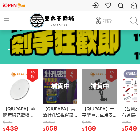
評價:
-
.
59
6
59
折
折
折
補貨中
補貨中
【QIUPAPA】極
【QIUPAPA】高
【QIUPAPA】一
【台灣出
簡無線充電盤
清針孔監視密錄
字型重力車用支
石頭掃拖
15W 無線充電 無
器攝影機 秘錄器
架 車用手機架 汽
配件石頭 
$732
$1,098
$282
$915
線充電盤 iphone
439
微型攝影機
659
車手機支架 車用
169
roboroc
549
$
$
$
$
安卓無線充電 無
1080P 可錄音錄
支架 出風口支架
機器人 
線快充充電盤 手
影 存證 循環錄影
重力車架
人 小米