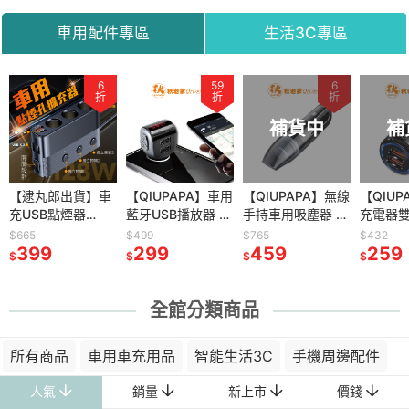
機充電盤
密錄器 攝影機
機
車用配件專區
生活3C專區
59
6
59
59
83
6
47
折
折
折
折
折
折
折
補貨中
補
蹤手機穩定
【逮丸郎出貨】車
智能門鎖 電子鎖
【QIUPAPA】車用
【QIUPAPA】微豆
【QIUPAPA】無線
【QIUPAPA】
【QIUP
充USB點煙器
指紋門鎖智能鎖 密
藍牙USB播放器 可
WIFI監視器
手持車用吸塵器 手
ADATA 威剛記憶
充電器雙
燈 穩定器
PD+QC3.0 一對三
碼鎖 家用門鎖 指
通話 播音樂 藍芽
1080P 攝影機監視
持吸塵器 無線吸塵
卡 microSDHC
車充 QC
$665
$1,832
$499
$598
$765
$332
$432
雲台穩定器
車用點煙器擴充座
399
紋鎖 房間門指鎖
1,099
5.0/SD卡/隨身碟
299
器 監視器 攝影機
499
器 車用吸塵器無線
459
UHS-I U1 16G記憶
159
車載充
259
$
$
$
$
$
$
$
手機視頻影
3插座點煙器分配
辦公室指紋鎖 家用
播放
針孔攝影機 錄影監
小型吸塵器 小鋼炮
卡 監視器記憶卡
QC3.
錄影
器 點菸器擴充 充
指紋鎖
視器 遠端監控 攝
吸塵器 汽車吸塵器
相機記憶卡
充電頭
電轉接器
像頭
全館分類商品
所有商品
車用車充用品
智能生活3C
手機周邊配件
人氣
銷量
新上市
價錢