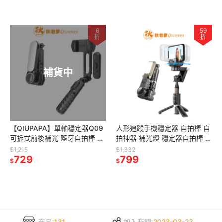
6
59
折
折
補貨中
【QIUPAPA】單軸穩定器Q09
人形追蹤手機穩定器 自拍棒 自
可拆式前後補光 藍牙自拍棒 三
拍神器 補光燈 穩定器自拍棒 雲
腳架 美顏補光 防抖 VLOG 單
台穩定器 穩拍器 手機視頻影片
$1,215
$1,332
軸穩拍器 雲台穩定器
729
拍攝錄影
799
$
$
商品:
131
加入時間:
2023-03-23