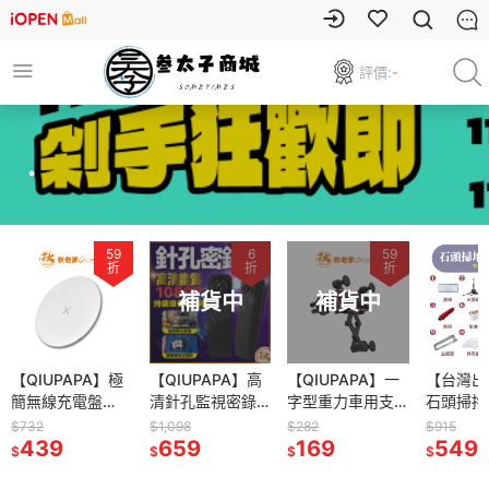
評價:
-
.
59
6
59
折
折
折
補貨中
補貨中
【QIUPAPA】極
【QIUPAPA】高
【QIUPAPA】一
【台灣出
簡無線充電盤
清針孔監視密錄
字型重力車用支
石頭掃拖
15W 無線充電 無
器攝影機 秘錄器
架 車用手機架 汽
配件石頭 
$732
$1,098
$282
$915
線充電盤 iphone
439
微型攝影機
659
車手機支架 車用
169
roboroc
549
$
$
$
$
安卓無線充電 無
1080P 可錄音錄
支架 出風口支架
機器人 
線快充充電盤 手
影 存證 循環錄影
重力車架
人 小米