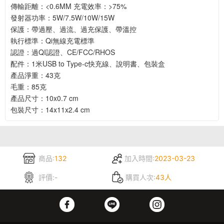
傳輸距離：<0.6MM 充電效率：>75%
發射器功率：5W/7.5W/10W/15W
保護：帶過壓、過流、過充保護、帶溫控
執行標準：Qi無線充電標準
認證：過QI認證、CE/FCC/RHOS
配件：1米USB to Type-c快充線、說明書、包裝盒
產品淨重：43克
毛重：85克
產品尺寸：10x0.7 cm
包裝尺寸：14x11x2.4 cm
商品:
132
加入時間:
2023-03-23
評價:
-
購買人次:
43人