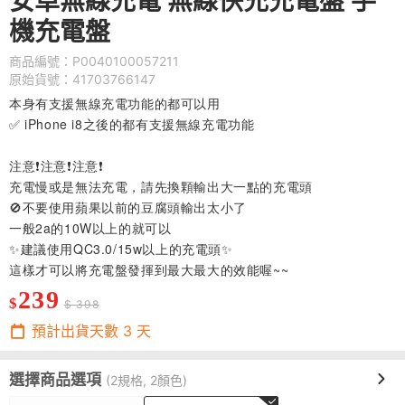
安卓無線充電 無線快充充電盤 手
機充電盤
商品編號：P0040100057211
原始貨號：41703766147
本身有支援無線充電功能的都可以用
✅ iPhone i8之後的都有支援無線充電功能
注意❗注意❗注意❗
充電慢或是無法充電，請先換顆輸出大一點的充電頭
🚫不要使用蘋果以前的豆腐頭輸出太小了
一般2a的10W以上的就可以
✨建議使用QC3.0/15w以上的充電頭✨
這樣才可以將充電盤發揮到最大最大的效能喔~~
239
$
$ 398
預計出貨天數
3
天
選擇商品選項
(2規格, 2顏色)