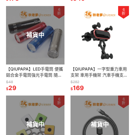
6
6
折
折
補貨中
【QIUPAPA】LED手電筒 便攜
【QIUPAPA】一字型重力車用
鋁合金手電筒強光手電筒 隨身
支架 車用手機架 汽車手機支架
照明工具 9LEDSD
車用支架 出風口支架 重力車架
$48
$282
29
169
$
$
6
6
折
折
補貨中
補貨中