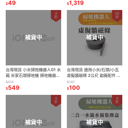
49
V6/V7/V8/V10/V11
1,319
$
$
6
59
折
折
補貨中
補貨中
台灣現貨 小米掃拖機器人G1 水
台灣現貨 適用小米/石頭/小瓦
箱 米家石頭掃地機 掃地機器人
虛擬牆磁條 2公尺 副廠配件 耗
副廠 配件 耗材 MJSTG1
材 掃地機器人 可拆式 可拆
$915
$167
549
100
$
$
6
6
折
折
補貨中
補貨中