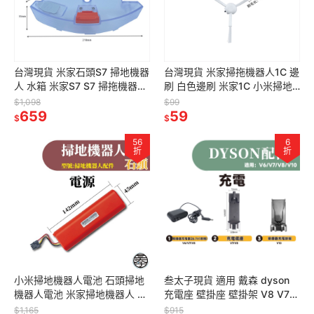
台灣現貨 米家石頭S7 掃地機器
台灣現貨 米家掃拖機器人1C 邊
人 水箱 米家S7 S7 掃拖機器人
刷 白色邊刷 米家1C 小米掃地
掃地機器人 掃地機 配件 耗材
機器人 1C 配件 耗材
$1,098
$99
659
59
$
$
56
6
折
折
小米掃地機器人電池 石頭掃地
叁太子現貨 適用 戴森 dyson
機器人電池 米家掃地機器人 電
充電座 壁掛座 壁掛架 V8 V7
池 小米/米家/石頭 一代 二代 小
SV10 SV11 吸塵器 擴充 收納
$1,165
$915