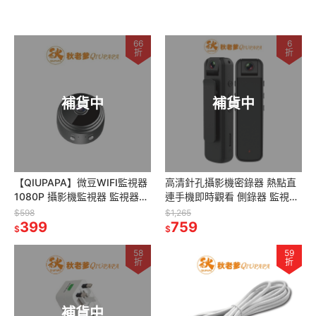
66
6
折
折
補貨中
補貨中
【QIUPAPA】微豆WIFI監視器
高清針孔攝影機密錄器 熱點直
1080P 攝影機監視器 監視器
連手機即時觀看 側錄器 監視器
攝影機 針孔攝影機 錄影監視器
微型攝影機 可錄音錄影 存證 循
$598
$1,265
遠端監控 攝像頭
399
環錄影 密錄器
759
$
$
58
59
折
折
補貨中