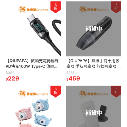
6
6
折
折
補貨中
【QIUPAPA】數顯充電傳輸線
【QIUPAPA】無線手持車用吸
PD快充100W Type-C 傳輸線
塵器 手持吸塵器 無線吸塵器 車
Lightning USB iphone充電線
用吸塵器無線 小型吸塵器 小鋼
$382
$765
229
炮吸塵器 汽車吸塵器
459
$
$
6
6
折
折
補貨中