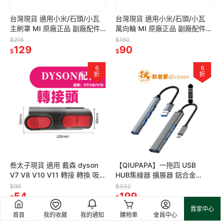
台灣現貨 適用小米/石頭/小瓦
台灣現貨 適用小米/石頭/小瓦
主刷罩 MI 原廠正品 副廠配件
萬向輪 MI 原廠正品 副廠配件
耗材 掃地機器人 可拆式 可拆
耗材 掃地機器人 可拆式 可拆
$215
$150
129
90
$
$
6
6
折
折
叁太子現貨 適用 戴森 dyson
【QIUPAPA】一拖四 USB
V7 V8 V10 V11 轉接 轉換 吸
HUB集線器 擴展器 鋁合金
頭 DC61 V6 轉換頭 轉接頭 舊
USB3.0 分線器 適用Type-C
$90
$332
款轉
54
USB HUB
199
$
$
賣家中心
6
6
首頁
我的收藏
我的通知
購物車
會員中心
折
折