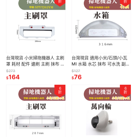
折
折
台灣現貨 小米掃拖機器人 主刷
台灣現貨 適用小米/石頭/小瓦
罩 耗材 配件 邊刷 主刷 抹布 水
MI 水箱 水芯 抹布 可水洗 副廠
洗 濾網 主刷罩 虛擬牆
配件 耗材 掃地機器人 可拆式
$273
$127
STYTJ02YM
164
可拆
76
$
$
6
6
折
折