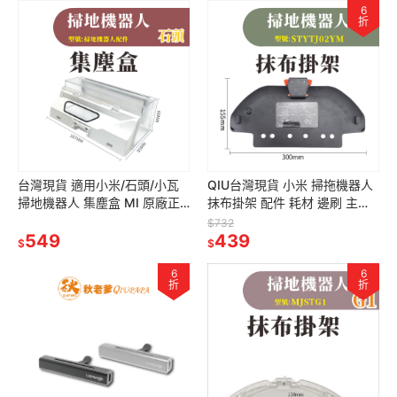
6
折
台灣現貨 適用小米/石頭/小瓦
QIU台灣現貨 小米 掃拖機器人
掃地機器人 集塵盒 MI 原廠正
抹布掛架 配件 耗材 邊刷 主刷
品 副廠配件 耗材 掃地機器人
抹布 水洗 濾網 主刷罩 虛擬牆
$732
可拆式 可拆
549
439
$
$
6
6
折
折