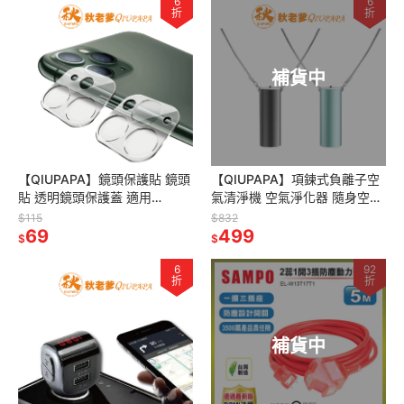
6
6
折
折
補貨中
【QIUPAPA】鏡頭保護貼 鏡頭
【QIUPAPA】項鍊式負離子空
貼 透明鏡頭保護蓋 適用
氣清淨機 空氣淨化器 隨身空氣
iPhone13 12 11Pro Max
清淨機 除霧霾除甲醛二手煙除
$115
$832
ipad12.9
69
異味pm2.5 迷你小型便攜
499
$
$
6
92
折
折
補貨中