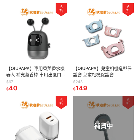
6
6
折
折
【QIUPAPA】車用香薰香水機
【QIUPAPA】兒童相機造型保
器人 補充薰香棒 車用出風口香
護套 兒童相機保護套
水 車用香薰 補充芯 車用香氛
$67
$248
汽車香氛 冷氣口香水
40
149
$
$
6
6
折
折
補貨中