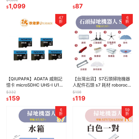
紋鎖
1,099
87
$
$
47
6
折
折
【QIUPAPA】ADATA 威剛記
【台灣出貨】S7石頭掃拖機器
憶卡 microSDHC UHS-I U1
人配件石頭 s7 耗材 roborock
16G記憶卡 監視器記憶卡 相機
s7 掃地機器人 掃拖機器人 小
$332
$198
記憶卡
159
米石頭掃拖機
119
$
$
6
59
折
折