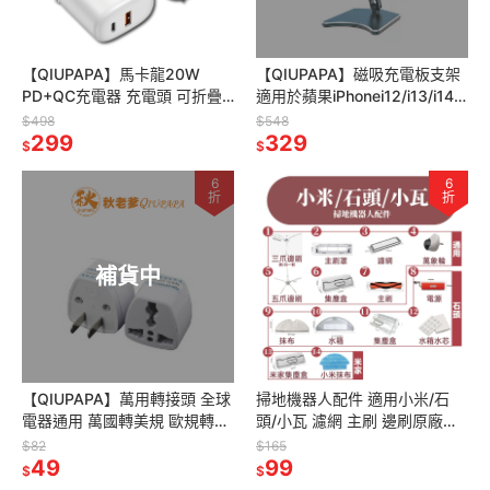
【QIUPAPA】馬卡龍20W
【QIUPAPA】磁吸充電板支架
PD+QC充電器 充電頭 可折疊
適用於蘋果iPhonei12/i13/i14
雙孔快充頭 支持PD20W快充
手機無線充支架鋁合金
$498
$548
QC3.0閃電快充
299
Magsafe
329
$
$
6
6
折
折
補貨中
【QIUPAPA】萬用轉接頭 全球
掃地機器人配件 適用小米/石
電器通用 萬國轉美規 歐規轉美
頭/小瓦 濾網 主刷 邊刷原廠正
規 三孔三圓轉二扁 插頭轉換轉
品 副廠 可水洗 耗材
$82
$165
接頭
49
99
$
$