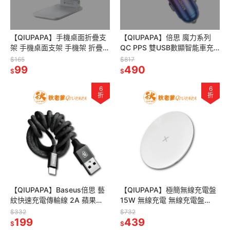
【QIUPAPA】手機桌面折疊支
【QIUPAPA】倍思 魔力系列
架 手機桌面支架 手機架 折疊手
QC PPS 雙USB數顯智能車充
機架 平板支架 桌上型 立架 懶
PD快充 車用車充 點煙器 USB
$165
$817
人支架 直播架
99
車充 智能顯示
490
$
$
6
6
折
折
【QIUPAPA】Baseus倍思 藝
【QIUPAPA】極簡無線充電盤
紋快速充電傳輸線 2A 蘋果
15W 無線充電 無線充電盤
IOS & Micro & Type-C
iphone 安卓無線充電 無線快充
$332
$732
199
充電盤 手機充電盤
439
$
$