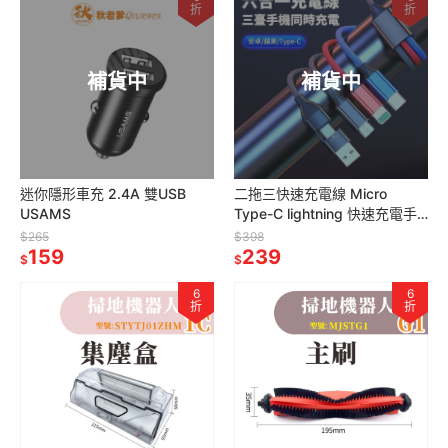
折
折
補貨中
補貨中
迷你隱形車充 2.4A 雙USB
二拖三快速充電線 Micro
USAMS
Type-C lightning 快速充電手
機平板電腦 USAMS
$265
$398
159
239
$
$
6
6
折
折