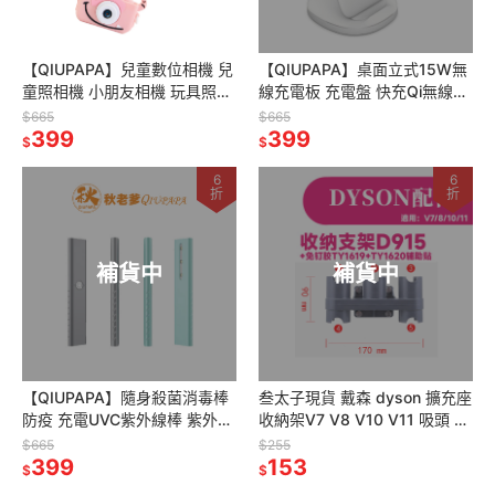
【QIUPAPA】兒童數位相機 兒
【QIUPAPA】桌面立式15W無
童照相機 小朋友相機 玩具照相
線充電板 充電盤 快充Qi無線充
機 兒童節禮物 2000萬畫素 繁
電板 手機支架 可直放橫放 充電
$665
$665
中版 32G 16G
399
器 充電座
399
$
$
6
6
折
折
補貨中
補貨中
【QIUPAPA】隨身殺菌消毒棒
叁太子現貨 戴森 dyson 擴充座
防疫 充電UVC紫外線棒 紫外線
收納架V7 V8 V10 V11 吸頭 收
工作燈 消毒燈 滅菌燈 殺菌燈
納 收納座 壁掛架 壁掛 架子
$665
$255
紫外線燈 紫外線殺菌燈
399
153
$
$