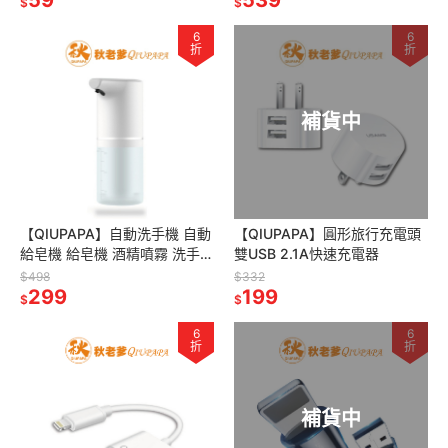
$
$
6
6
折
折
補貨中
【QIUPAPA】自動洗手機 自動
【QIUPAPA】圓形旅行充電頭
給皂機 給皂機 酒精噴霧 洗手機
雙USB 2.1A快速充電器
自動洗手機 泡沫給皂機 感應式
$498
$332
洗手機
299
199
$
$
6
6
折
折
補貨中