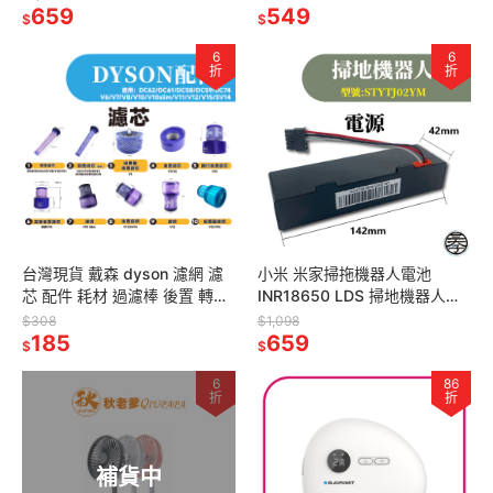
瓦 替換電池
659
架
549
$
$
6
6
折
折
台灣現貨 戴森 dyson 濾網 濾
小米 米家掃拖機器人電池
芯 配件 耗材 過濾棒 後置 轉接
INR18650 LDS 掃地機器人
轉換 擴充座 副廠
2800mAh 二代 STYTJ02YM
$308
$1,098
185
659
$
$
6
86
折
折
補貨中