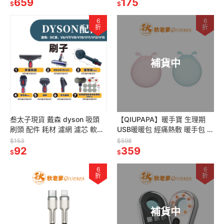
MJSTG1
659
動開關
175
$
$
6
6
折
折
補貨中
叁太子現貨 戴森 dyson 吸頭
【QIUPAPA】暖手寶 生理期
刷頭 配件 耗材 濾網 濾芯 軟管
USB暖暖包 經痛熱敷 暖手包 萌
壁掛架 過濾棒 轉接 擴充座 副
耳朵可愛幸運石造型 聖誕節 交
$153
$598
廠
92
換禮物
359
$
$
6
6
折
折
補貨中