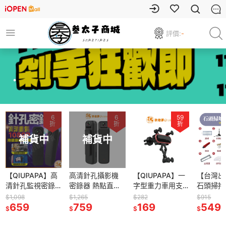
評價:
-
.
6
6
59
折
折
折
補貨中
補貨中
【QIUPAPA】高
高清針孔攝影機
【QIUPAPA】一
【台灣出
清針孔監視密錄
密錄器 熱點直連
字型重力車用支
石頭掃拖
器攝影機 秘錄器
手機即時觀看 側
架 車用手機架 汽
配件石頭 
$1,098
$1,265
$282
$915
微型攝影機
659
錄器 監視器 微型
759
車手機支架 車用
169
roboroc
549
$
$
$
$
1080P 可錄音錄
攝影機 可錄音錄
支架 出風口支架
機器人 
影 存證 循環錄影
影 存證 循環錄影
重力車架
人 小米