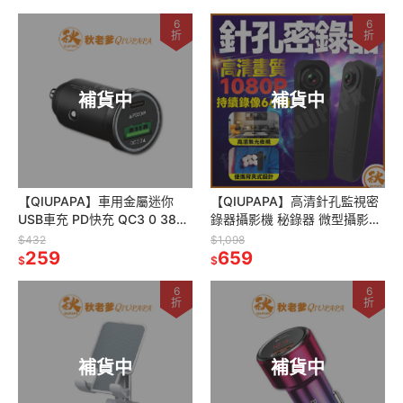
6
6
折
折
補貨中
補貨中
【QIUPAPA】車用金屬迷你
【QIUPAPA】高清針孔監視密
USB車充 PD快充 QC3 0 38W
錄器攝影機 秘錄器 微型攝影機
點煙器 點菸器 USB車充 qc3 0
1080P 可錄音錄影 存證 循環
$432
$1,098
車充
259
錄影 密錄器 攝影機
659
$
$
6
6
折
折
補貨中
補貨中