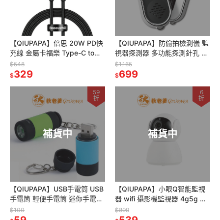
【QIUPAPA】倍思 20W PD快
【QIUPAPA】防偷拍檢測儀 監
充線 金屬卡福樂 Type-C to
視器探測器 多功能探測針孔 防
iPhone PD快充 PD充電線 PD
盜報警儀 專業紅外探測器 反針
$548
$1,165
線
329
孔監視器 防偷拍神器
699
$
$
59
6
折
折
補貨中
補貨中
【QIUPAPA】USB手電筒 USB
【QIUPAPA】小眼Q智能監視
手電筒 輕便手電筒 迷你手電筒
器 wifi 攝影機監視器 4g5g 攝
充電手電筒 鎖匙圈手電筒
影機 寵物監視器 寶寶監視器 攝
$100
$899
59
像頭 監控攝像頭
539