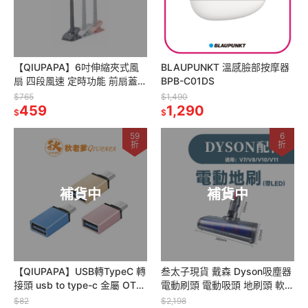
【QIUPAPA】6吋伸縮夾式風
BLAUPUNKT 溫感臉部按摩器
扇 四段風速 定時功能 前扇蓋可
BPB-C01DS
拆式設計
$765
$1,490
459
1,290
$
$
59
6
折
折
補貨中
補貨中
【QIUPAPA】USB轉TypeC 轉
叁太子現貨 戴森 Dyson吸塵器
接頭 usb to type-c 金屬 OTG
電動刷頭 電動吸頭 地刷頭 軟絨
3.0USB母轉typec公
刷頭 絨毛刷頭 副廠
$82
$2,198