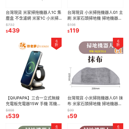
台灣現貨 米家掃拖機器人1C 集
台灣現貨 小米掃拖機器人G1 主
塵盒 不含濾網 米家1C 小米掃
刷 米家石頭掃地機 掃地機器人
地機器人 1C 配件 耗材
副廠 配件 耗材 MJSTG1
$732
$198
439
119
$
$
6
6
折
折
【QIUPAPA】三合一立式無線
台灣現貨 小米掃拖機器人G1 抹
充電板充電器15W 手機 耳機
布 米家石頭掃地機 掃地機器人
手錶充電板 15W立式手機
副廠 配件 耗材 MJSTG1
$898
$99
539
59
$
$
6
6