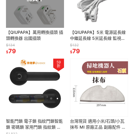
【QIUPAPA】萬用轉換插頭 插
【QIUPAPA】5米 電源延長線
頭轉換器 出國插頭
中繼延長線 5米延長線 監視器
攝影機延長線 電源線 110v支援
$134
$132
79
台灣兩孔插頭
79
$
$
59
折
智能門鎖 電子鎖 指紋門鎖智能
台灣現貨 適用小米/石頭/小瓦
鎖 密碼鎖 家用門鎖 指紋鎖 房
抹布 MI 原廠正品 副廠配件 耗
間門指鎖 辦公室指紋鎖 家用指
材 掃地機器人 可拆式 可拆
$1,832