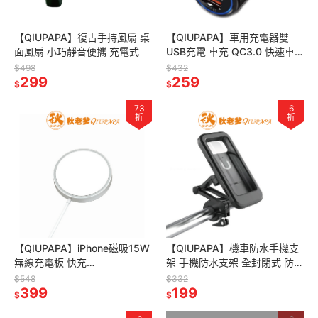
【QIUPAPA】復古手持風扇 桌
【QIUPAPA】車用充電器雙
面風扇 小巧靜音便攜 充電式
USB充電 車充 QC3.0 快速車
載充電適配器 QC3.0手機充電
$498
$432
299
器充電頭
259
$
$
73
6
折
折
【QIUPAPA】iPhone磁吸15W
【QIUPAPA】機車防水手機支
無線充電板 快充
架 手機防水支架 全封閉式 防雨
iPhonei12/i13/i14系列 磁吸無
支架 機車支架 機車手機架 自行
$548
$332
線充 無線充電盤
399
車防水支架
199
$
$