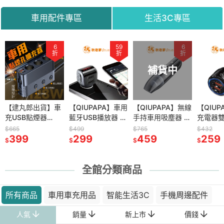
密錄器 攝影機
密錄器
機
車用配件專區
生活3C專區
59
6
6
59
59
6
66
折
折
折
折
折
折
折
補貨中
補貨中
補貨中
蹤手機穩定
【逮丸郎出貨】車
高清針孔攝影機密
【QIUPAPA】車用
智能門鎖 電子鎖
【QIUPAPA】無線
【QIUPAPA】微豆
【QIUP
充USB點煙器
錄器 熱點直連手機
藍牙USB播放器 可
指紋門鎖智能鎖 密
手持車用吸塵器 手
WIFI監視器
充電器雙
燈 穩定器
PD+QC3.0 一對三
即時觀看 側錄器
通話 播音樂 藍芽
碼鎖 家用門鎖 指
持吸塵器 無線吸塵
1080P 攝影機監視
車充 QC
$665
$1,265
$499
$1,832
$765
$598
$432
雲台穩定器
車用點煙器擴充座
399
監視器 微型攝影機
759
5.0/SD卡/隨身碟
299
紋鎖 房間門指鎖
1,099
器 車用吸塵器無線
459
器 監視器 攝影機
399
車載充
259
$
$
$
$
$
$
$
手機視頻影
3插座點煙器分配
可錄音錄影 存證
播放
辦公室指紋鎖 家用
小型吸塵器 小鋼炮
針孔攝影機 錄影監
QC3.
錄影
器 點菸器擴充 充
循環錄影 密錄器
指紋鎖
吸塵器 汽車吸塵器
視器 遠端監控 攝
充電頭
電轉接器
像頭
全館分類商品
所有商品
車用車充用品
智能生活3C
手機周邊配件
人氣
銷量
新上市
價錢