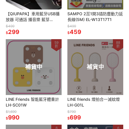
【QIUPAPA】車用藍牙USB播
SAMPO 2蕊1開3插防塵動力延
放器 可通話 播音樂 藍芽
長線(5M) EL-W13T17T1
5.0/SD卡/隨身碟播放
$499
$499
299
459
$
$
59
88
折
折
補貨中
補貨中
LINE Friends 智能藍牙體重計
LINE friends 燈拍合一滅蚊燈
LH-SC01W
LH-G01L
$1,690
$790
990
699
$
$
6
6