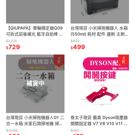
【QIUPAPA】單軸穩定器Q09
台灣現貨 小米掃拖機器人 水箱
可拆式前後補光 藍牙自拍棒 三
(550ml) 耗材 配件 邊刷 主刷
腳架 美顏補光 防抖 VLOG 單
抹布 濾網 主刷罩 虛擬牆
$1,215
$832
軸穩拍器 雲台穩定器
729
STYTJ02YM
499
$
$
6
6
折
折
補貨中
台灣現貨 小米掃拖機器人G1 二
叁太子現貨 戴森 Dyson吸塵器
合一水箱 米家石頭掃地機 掃地
開關固定器 V7 V8 V10 V11 開
機器人 副廠 配件 耗材
關固定鎖 按鍵固定 開關卡扣 自
$1,098
$292