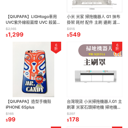
【QIUPAPA】LIGHtogo車用
小米 米家 掃拖機器人 G1 抹布
UVC紫外線殺菌燈 UVC 殺菌燈
掛架 耗材 配件 主刷 邊刷 濾網
消毒燈 紫外線 uv燈 無臭氧 紫
拖布無框濾網
$2,165
$915
消燈 滅菌燈
1,299
549
$
$
6
6
折
折
【QIUPAPA】造型手機殼
台灣現貨 小米掃拖機器人G1 主
iPHONE 6Splus
刷罩 米家石頭掃地機 掃地機器
人 副廠 配件 耗材 MJSTG1
$165
$297
99
178
$
$