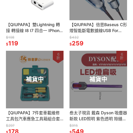
【QIUPAPA】雙Lightning 轉
【QIUPAPA】倍思Baseus C形
接 轉接線 I8 I7 四合一 IPhone
燈智能斷電數據線USB For
一轉二 3合1 轉接頭
Lightning Type-C 1米 2.4A
$198
$432
119
259
$
$
6
6
折
折
補貨中
補貨中
【QIUPAPA】7件套車載維修
叁太子現貨 戴森 Dyson 吸塵器
工具包汽車應急工具箱組合套
新款 LED照明 紫色透明 隙縫吸
裝汽車用品GJB11
頭 LED吸頭 V7 V8 V10 V11
$297
$915
178
V1
549
$
$