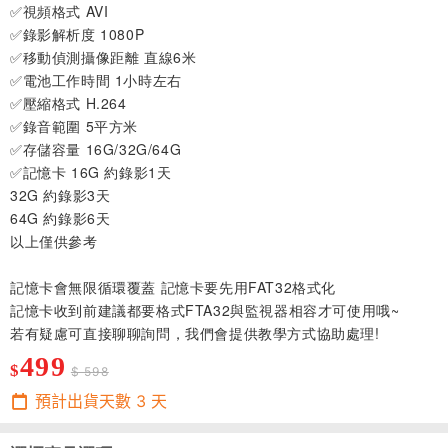
✅視頻格式 AVI
✅錄影解析度 1080P
✅移動偵測攝像距離 直線6米
✅電池工作時間 1小時左右
✅壓縮格式 H.264
✅錄音範圍 5平方米
✅存儲容量 16G/32G/64G
✅記憶卡 16G 約錄影1天
32G 約錄影3天
64G 約錄影6天
以上僅供參考
記憶卡會無限循環覆蓋 記憶卡要先用FAT32格式化
記憶卡收到前建議都要格式FTA32與監視器相容才可使用哦~
若有疑慮可直接聊聊詢問，我們會提供教學方式協助處理!
499
$
$ 598
預計出貨天數
3
天