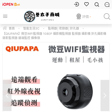
評價:
-
首頁
-
智能生活3C
-
監視器│密錄器│針孔器
-
【QIUPAPA】微豆WIFI監視器 1080P 攝影機監視器 監視器 攝影機 針孔攝影機
錄影監視器 遠端監控 攝像頭