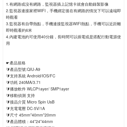
1.有網路或沒有網路，監視器插上記憶卡就會自動錄製影像
2.監視器連接家裡WIFI，手機綁定後在有網路的情況下可以遠端即
時觀看
3.監視器有自帶熱點，手機連接監視器WIFI熱點，手機可以近距離
即時觀看約6米
4.內建電池約可使用40分鐘，長時間可以插電或是搭配行動電源使
用
☛產品規格
🔰產品型號:QIU-A9
🔰支持系統 Android/IOS/FC
🔰功耗 240MA/3.71
🔰播放軟件 WLCP1ayer/ SMP1ayer
🔰移動偵測 支持
🔰接品介質 Micro Spin UsB
🔰充電電壓 DC-5V/1A
🔰尺寸 45mm*40mm*20mm
🔰產品體積：44*24*44mm