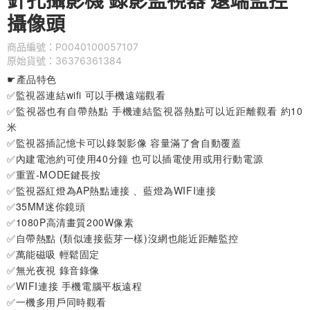
針孔攝影機 錄影監視器 遠端監控
攝像頭
商品編號：P0040100057107
原始貨號：36376361384
☛產品特色
✅監視器連結wifi 可以手機遠端觀看
✅監視器也有自帶熱點 手機連結監視器熱點可以近距離觀看 約10
米
✅監視器插記憶卡可以錄製影像 容量滿了會自動覆蓋
✅內建電池約可使用40分鐘 也可以插電使用或用行動電源
✅重置-MODE鍵長按
✅監視器紅燈為AP熱點連接 、藍燈為WIFI連接
✅35MM迷你鏡頭
✅1080P高清畫質200W像素
✅自帶熱點 (類似連接藍芽一樣)沒網也能近距離監控
✅萬能磁吸 輕鬆固定
✅無光夜視 錄音錄像
✅WIFI連接 手機電腦平板遠程
✅一機多用戶同時觀看