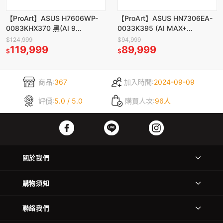
【ProArt】ASUS H7606WP-
【ProArt】ASUS HN7306EA-
0083KHX370 黑(AI 9
0033K395 (AI MAX+
HX370/16/64G/1T/5070)
395/32G/1TB/W11)
$124,999
$94,999
119,999
89,999
$
$
商品:
367
加入時間:
2024-09-09
評價:
5.0 / 5.0
購買人次:
96人
關於我們
購物須知
聯絡我們