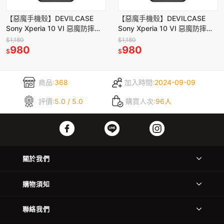
【惡魔手機殼】DEVILCASE
【惡魔手機殼】DEVILCASE
Sony Xperia 10 VI 惡魔防摔殼
Sony Xperia 10 VI 惡魔防摔殼
標準版-黑框(彩鈦/彩鈦)
標準版-黑框 (黑/黑)
$1,180
$1,180
980
980
$
$
商品:
368
加入時間:
2024-09-09
評價:
5.0 / 5.0
購買人次:
96人
關於我們
購物須知
聯絡我們