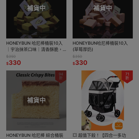
補貨中
補貨中
HONEYBUN 哈尼棒桶裝10入
HONEYBUN哈尼棒桶裝10入
｜宇治抹茶口味｜清香酥脆，
(草莓厚奶)
抹茶控必試！
$350
$350
330
330
$
$
94
71
折
折
補貨中
HONEYBUN 哈尼棒 綜合桶裝
💥 超值下殺！【四合一多功