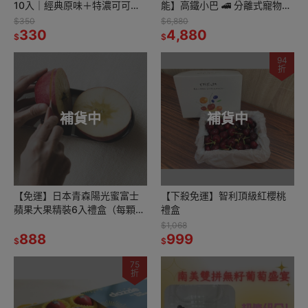
10入｜經典原味＋特濃可可｜
能】高鐵小巴 🚄 分離式寵物推
酥脆不膩 雙重美味一次滿足
車（灰） 🐶🐱 超值特惠，搶購
$350
$6,880
330
中！
4,880
$
$
94
折
補貨中
補貨中
【免運】日本青森陽光蜜富士
【下殺免運】智利頂級紅櫻桃
蘋果大果精裝6入禮盒（每顆
禮盒
300g）
$1,068
888
999
$
$
75
折