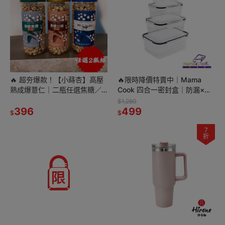
🔥 超夯爆款！【小蒔杏】高壓
🔥限時降價特賣中｜Mama
熟成爆薏仁｜二瓶任選焦糖／
Cook 四合一密封盒｜防漏×可
海鹽焦糖／香醇牛奶 🎉
微波×超好收！
$1,280
396
499
$
$
7
折