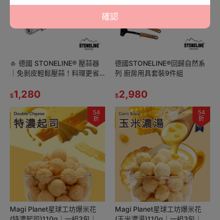
確認
🧄 德國 STONELINE® 壓蒜器
德國STONELINE®回歸自然系
｜免剝皮輕鬆壓蒜！料理更省
列 廚房用具套裝9件組
力！
1,280
2,980
$
$
54
54
折
折
Magi Planet星球工坊爆米花
Magi Planet星球工坊爆米花
(特濃起司)110g｜一組3包｜紐
(玉米濃湯)110g｜一組3包｜食