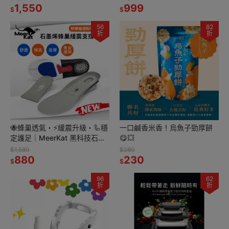
1,550
999
$
$
56
82
折
折
🐝蜂巢透氣・⚡緩震升級・🦾穩
一口鹹香米香！烏魚子勁厚餅
定護足｜MeerKat 黑科技石墨
😋💥
烯鞋墊
$1,580
$280
880
230
$
$
96
62
折
折