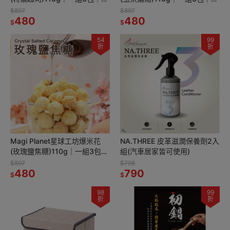
西蘭安佳乳酪 × 黃金比例濃郁
品米其林推薦 × 濃郁玉米香 ×
$897
$897
起司風味
480
網友熱推NO.1
480
$
$
54
99
折
折
Magi Planet星球工坊爆米花
NA.THREE 皮革滋潤保養劑2入
(玫瑰鹽焦糖)110g｜一組3包｜
組(汽車居家皆可使用)
喜馬拉雅玫瑰鹽 × 手熬焦糖｜
$897
$798
全素點心首選
480
790
$
$
98
99
折
折