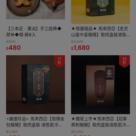
【三本足．菓派】手工經典◆
★限量極品★ 馬來西亞【老虎
原味◆蝶‧酥8入
山皇中皇榴槤】取肉盒裝液態
氮冷凍D197(400g/盒)
$640
$2,240
480
1,680
$
$
71
55
折
折
⭐️嚴選珍品⭐️ 馬來西亞【祖傳金
★獨家上市★馬來西亞【冠軍
包榴槤】取肉盒裝 液態氮冷凍
黑刺榴槤】取肉盒裝液態氮冷
D13｜400g/盒
凍D200(400g/盒)
$1,200
$5,200