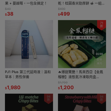
果 + 蔓越莓，一包全搞定！
乾！桂圓香米勁厚餅 🍯 一組三
包入｜Q彈果肉×炭焙香氣・行
$40
$690
38
家首選 👍
499
$
$
71
折
PJ1 Plus 第三代延時液｜溫和
🔥爆甜驚艷！馬來西亞【金鳳
草本｜男性保養
榴槤】液態氮冷凍取肉盒
D198(400g/盒)🔥
$1,700
1,980
1,200
$
$
94
94
折
折