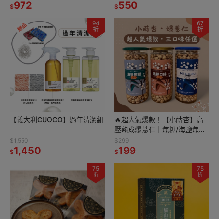
972
550
$
$
94
67
折
折
【義大利CUOCO】過年清潔組
🔥超人氣爆款！【小蒔杏】高
壓熟成爆薏仁｜焦糖/海鹽焦糖/
香醇牛奶 三口味任選🎉
$1,550
$299
1,450
199
$
$
75
75
折
折