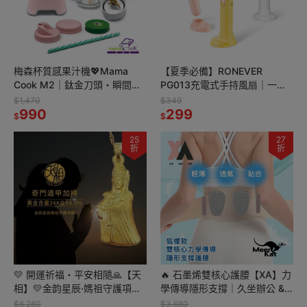
梅森杯質感果汁機💖Mama
【夏季必備】RONEVER
Cook M2｜鈦金刀頭・瞬間碎
PG013充電式手持風扇｜一鍵
冰・一鍵好操作
三段風速・手機架兩用💡
$1,470
$349
990
299
$
$
25
27
折
折
💛 開運祈福・平安相隨🙏【天
🔥 石墨烯雙核心護腰【XA】力
相】💛金韵星辰·媽祖守護項鍊
學傳導隱形支撐｜久坐辦公 &
💖
核心穩定必備
$6,280
$3,680