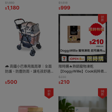
簧扣便攜｜戶外健身必備
超順手！
$1,880
$1,518
1,180
999
$
$
91
折
🌧️ 高鐵小巴專用風雨罩｜全面
限時購🔥熱銷寵物凍乾
防護、防塵防雨，讓毛孩舒適
【DoggyWillie】Cook純粹煮
無憂 🐾
食系列 熟食凍乾點心🐾純肉高
$230
500
蛋白💧補水挑嘴救星🐶
210
$
$
91
98
折
折