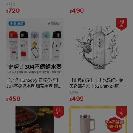
搭配！🍲✨
融蠟燈/可調光線 (10入)
$730
720
490
$
$
69
折
【史努比Snoopy 正版授權 】
【山泉純淨】上上水遠紅外線
304不銹鋼水壺 彈蓋水壺 環保
天然礦泉水｜520ml×24瓶｜
水瓶 多款任選 480ml
健康補水必備💧
$720
450
499
$
$
94
4
折
折