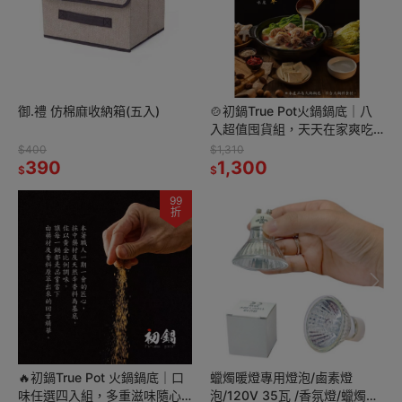
御.禮 仿棉麻收納箱(五入)
🍲初鍋True Pot火鍋鍋底｜八
入超值囤貨組，天天在家爽吃
火鍋！🔥
$400
$1,310
390
1,300
$
$
99
折
🔥初鍋True Pot 火鍋鍋底｜口
蠟燭暖燈專用燈泡/鹵素燈
味任選四入組，多重滋味隨心
泡/120V 35瓦 /香氛燈/蠟燭燈/