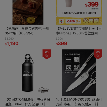
【黑糖道】黑糖金錢肉乾 一組
【7-ELEVEN門市團購】🔥【日
3包*3組 (100g/包)
本Hirone】1200ml雙飲鈦陶瓷
冰壩杯-粉｜極致保冰X雙飲設
$1,260
$990
1,190
計✨
399
$
$
63
66
折
折
【德國STONELINE】曜石黑保
🔪【瑞士MONCROSS】超鋒利
溫瓶500ml｜保冷保溫6H｜彈
刀剪3件組｜好握又耐用，料理