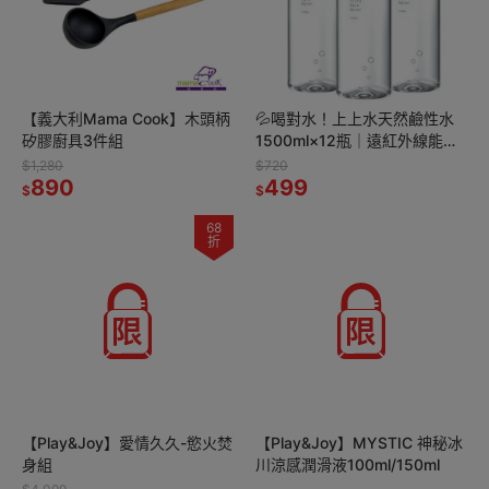
【義大利Mama Cook】木頭柄
💦喝對水！上上水天然鹼性水
矽膠廚具3件組
1500ml×12瓶｜遠紅外線能量
水・大瓶家庭號
$1,280
$720
890
499
$
$
68
折
【Play&Joy】愛情久久-慾火焚
【Play&Joy】MYSTIC 神秘冰
身組
川涼感潤滑液100ml/150ml