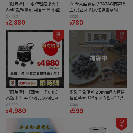
【限時購】⚡ 限時超殺優惠！
🍲 今天誰開鍋？TATAS麻辣鴨
Swift超輕量寵物推車 🎒 小型
血/臭豆腐 四入任選團購組
犬貓專用，輕盈舒適，快搶！
(500g/包)｜即食包、常溫也能
$3,680
$880
2,880
秒上桌！
780
$
$
72
86
折
折
補貨中
【限時購】【四合一多功能】
🌟滿千免運🌟 20mm超大顆祕
高鐵小巴 🚄 分離式寵物推車
魯藍莓🫐 125g ✅ 6盒 ✅12盒
（灰） 🐶🐱 超值特惠，搶購
任選組合
$6,880
$690
中！
4,980
599
$
$
38
折