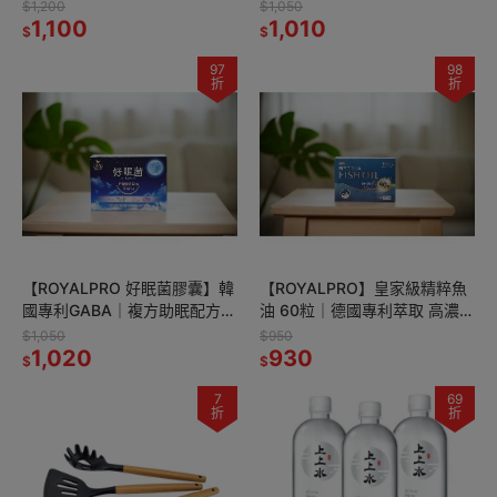
發，精神整天超有感！🍊🍋
國際專利成分｜體態管理好幫
$1,200
$1,050
1,100
手
1,010
$
$
97
98
折
折
【ROYALPRO 好眠菌膠囊】韓
【ROYALPRO】皇家級精粹魚
國專利GABA｜複方助眠配方｜
油 60粒｜德國專利萃取 高濃度
醫師團隊研發｜睡得好沒煩惱
Omega-3｜軟膠囊好吞食
$1,050
$950
1,020
930
$
$
7
69
折
折