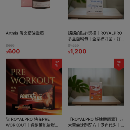
Artmis 暖宮精油蠟燭
媽媽的貼心選擇｜ROYALPRO
多益菌粉包｜全家補好菌・好
入口不怕抗拒👩‍👧‍👦
$660
$1,220
600
1,200
$
$
92
96
折
折
🚀 ROYALPRO 快充PRE
【ROYALPRO 好速酵膠囊】五
WORKOUT｜透納葉能量爆
大黃金速酵配方｜促進代謝｜