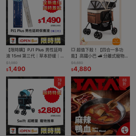
【限時購】PJ1 Plus 男性延時
💥 超值下殺！【四合一多功
液 15ml 第三代｜草本舒緩｜私
能】高鐵小巴 🚄 分離式寵物推
密保養用品
車（棕） 🐶🐱 超值特惠，搶購
$1,980
$6,880
1,490
中！
4,880
$
$
78
88
折
折