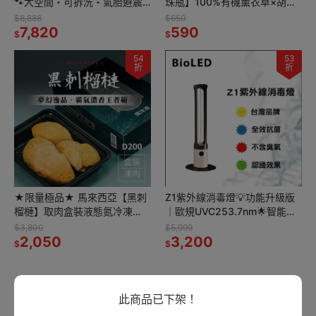
🐾大空間・可拆洗・氣胎避震
珠瓶】100%有機薰衣草×胡椒
款-黑色
薄荷精油｜舒壓放鬆 × 提神醒
$8,888
$650
7,820
腦 × 肌肉舒緩
590
$
$
54
53
折
折
★限量極品★ 馬來西亞【黑刺
Z1紫外線消毒燈💡功能升級版
榴槤】取肉盒裝液態氮冷凍
｜歐規UVC253.7nm🌟智能偵
D200(400g/盒)
測👁️99%抑菌✔️安全停機🚫
$3,800
$5,999
2,050
3,200
$
$
此商品已下架！