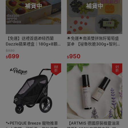
補貨中
補貨中
【免運】送禮首選🎁紐西蘭
🌟免運🌟南美雙拼無籽葡萄盛
Dazzle蘋果禮盒｜180g×8顆
宴🍇 【祕魯秋脆300g+智利黑
｜亮紅脆甜・多汁大果🍎
麝香300g】x 2盒 🎉超值組合
$930
699
｜新鮮雙拼｜無籽美味
950
$
$
88
91
折
折
🐾PETIQUE Breeze 寵物推車
【ARTMIS 德國原裝植靈油滾