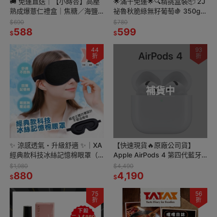
🚚 免運直送｜【小蒔杏】高壓
🌟滿千免運🌟🔍精挑盒裝📦 2J
熟成爆薏仁禮盒｜焦糖／海鹽
祕魯秋脆綠無籽葡萄🍇 350g
焦糖／香醇牛奶 口味隨機出貨
✅ 3盒 ✅8盒 任選組合
$690
$780
🎁
588
599
$
$
44
93
折
折
補貨中
✨ 涼感透氣・升級舒適 ✨｜XA
【快速現貨🔥原廠公司貨】
經典款科技冰絲記憶棉眼罩（2
Apple AirPods 4 第四代藍牙
入組）❄️💤
無線耳機🎧空間音訊 無線充電
$1,980
$4,490
880
4,190
$
$
75
56
折
折