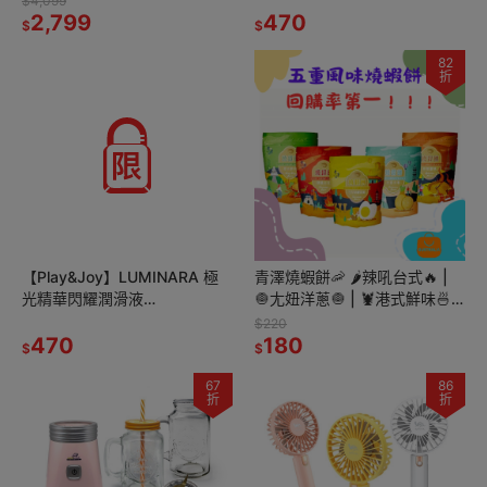
$4,099
2,799
470
$
$
82
折
【Play&Joy】LUMINARA 極
青澤燒蝦餅🦐 🌶️辣吼台式🔥 |
光精華閃耀潤滑液
🧅尢妞洋蔥🧅 | 🦞港式鮮味🍜 |
100ml/150ml
🥚鹹蛋黃🍤 | 🍢串烤醬味🍡
$220
470
180
$
$
67
86
折
折