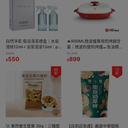
自然淨家 衛浴清潔禮盒｜水垢
🔥900ML微波爐專用煎烤鍋含
清除12ml＋浴室清潔13ml｜pH
蓋｜微波秒變煎烤爐🍳免油煙
中性不刺鼻・不傷手・台灣製
｜煎烤蒸炒4合1料理鍋✨
$650
$1,280
550
899
$
$
95
72
折
折
🚀 果然養生堅果 30g｜三種堅
【店到店免運】嚴選中寮龍眼