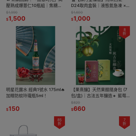
壓熟成爆薏仁10瓶組｜焦糖／
D24取肉盒裝｜液態氮急凍 ×
海鹽焦糖／香醇牛奶任你選🎉
老樹果肉 × 巧克力風味🍫
$1,990
$1,600
1,500
400g/盒・冷凍宅配到府
1,000
$
$
8
折
明星花露水 經典1號水 175ml🔥
【果熹釀】天然果醋隨身包 (7
加贈防蚊玲瓏瓶5ml！
包/盒)｜古法五年釀造🔸 藍莓
蔓越莓 / 青蘋果檸檬 🔸 獨立包
$820
150
裝｜低糖健康｜隨身便利
660
$
$
85
7
折
折