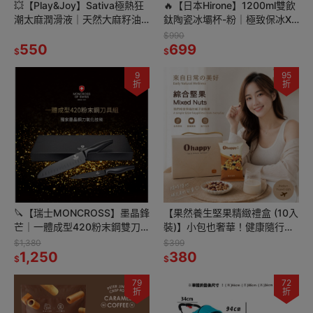
💥【Play&Joy】Sativa極熱狂
🔥【日本Hirone】1200ml雙飲
潮太麻潤滑液｜天然大麻籽油
鈦陶瓷冰壩杯-粉｜極致保冰X
潤滑，激發你的無限慾望
雙飲設計✨
$990
100ml/150ml
550
699
$
$
9
95
折
折
🔪【瑞士MONCROSS】墨晶鋒
【果然養生堅果精緻禮盒 (10入
芒｜一體成型420粉末鋼雙刀
裝)】小包也奢華！健康隨行｜
組（三德刀+萬用刀）
三種堅果＋蔓越莓 (30g×10包)
$1,380
$399
1,250
380
$
$
79
72
折
折