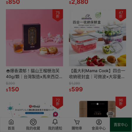
850
2,880
$
$
75
47
折
折
🧁爆香濃郁！貓山王榴槤泡芙
【義大利Mama Cook】四合一
40g/顆｜台灣製造x馬來西亞頂
收納密封盒｜可微波×大容量×
級榴槤
超值入手🔥
$200
$1,280
150
599
$
$
72
96
折
折
賣家中心
首頁
我的收藏
我的通知
購物車
會員中心