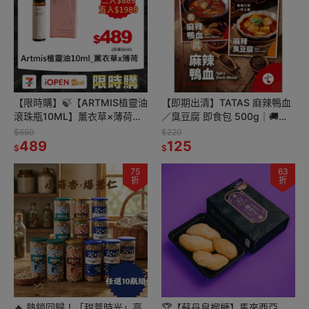
【限時購】🍃【ARTMIS植靈油
【即期出清】TATAS 麻辣鴨血
滾珠瓶10ML】薰衣草×薄荷雙
／臭豆腐 即食包 500g｜🚚店
精油｜放鬆好眠×提神醒腦
取含運｜限量出清・售完即止
$650
$220
489
125
$
$
75
63
折
折
🔥 熱銷回歸！「甜薏時光」高
🏆【蘇丹皇榴槤】馬來西亞