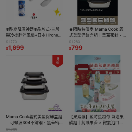
❄️酷夏降溫神器❄️晶片式-三段
🔥限時特價🌟 Mama Cook 義
製冷掛脖涼風扇+日本Hirone
式美型保鮮盒組｜黑蓋密封・
冰涼薄荷身體噴霧 100ml🌬️冰
304不鏽鋼・可微波 🍱
$1,770
$1,280
爽加倍・清涼一夏
1,699
799
$
$
9
折
Mama Cook義式美型保鮮盒組
【果熹釀】藍莓蔓越莓 氣泡果
｜可微波304不鏽鋼・黑蓋密
醋組｜純釀果香 × 微氣泡口感
封｜收納超有型🖤
× 即開即飲更方便！
$1,080