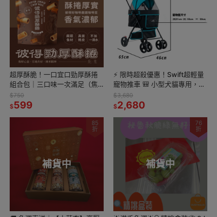
超厚酥脆！一口宜口勁厚酥捲
⚡ 限時超殺優惠！Swift超輕量
組合包｜三口味一次滿足（焦
寵物推車 🎒 小型犬貓專用，輕
糖咖啡／焦糖牛奶／椒麻）｜
盈舒適，快搶！
$750
$3,680
品牌聯名 × 放牧雞蛋 × 古法手
599
2,680
$
$
工
85
76
折
折
補貨中
補貨中