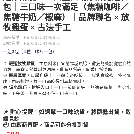
包｜三口味一次滿足（焦糖咖啡／
焦糖牛奶／椒麻）｜品牌聯名 × 放
牧雞蛋 × 古法手工
商品編號：P6033709198953
原始貨號：P6033709198953
一組3包（3種口味各一包）
🥚
嚴選放牧雞蛋
｜主原料來自宜蘭頭城農場，雞隻飼養於寬敞自然
環境，餵食天然草料與酒粕，雞蛋品質高、蛋香自然濃郁。
🍪
層層厚實，口感升級
｜非一般空心酥捲，口感紮實綿密，外層酥
脆、內層細緻，每一口都吃得到真材實料！
👅
短小精巧，恰好入口
｜一口一捲剛剛好，無論是追劇、辦公小
點、下午茶，都讓人忍不住一口接一口。
📌
貼心提醒：如遇單一口味缺貨，將隨機出貨，敬
請見諒
📦
由廠商直配，商品可能分批到貨