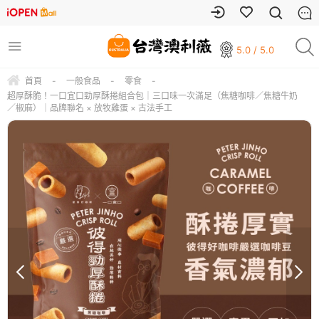
5.0 / 5.0
首頁
-
一般食品
-
零食
-
超厚酥脆！一口宜口勁厚酥捲組合包｜三口味一次滿足（焦糖咖啡／焦糖牛奶
／椒麻）｜品牌聯名 × 放牧雞蛋 × 古法手工