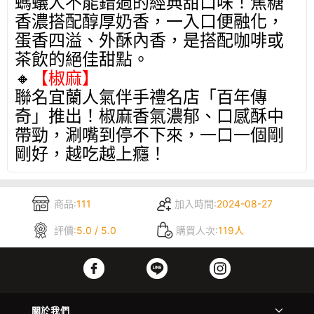
螞蟻人不能錯過的經典甜口味！焦糖
香濃搭配醇厚奶香，一入口便融化，
蛋香四溢、外酥內香，是搭配咖啡或
茶飲的絕佳甜點。
🔸
【椒麻】
聯名宜蘭人氣伴手禮名店「百年傳
奇」推出！椒麻香氣濃郁、口感酥中
帶勁，涮嘴到停不下來，一口一個剛
剛好，越吃越上癮！
商品:
111
加入時間:
2024-08-27
評價:
5.0 / 5.0
購買人次:
119人
關於我們