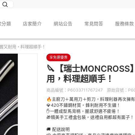
家分類
店家簡介
網站公告
常見問答
服務條款
｜好握又耐用，料理超順手！
享免運優惠
🔪【瑞士MONCROS
用，料理超順手！
商品編號：
P6033711767247
原始貨號：
P6
🔥
主廚刀＋萬用刀＋剪刀，料理利器再次擁
💎420不鏽鋼材質，鋒利耐用不生鏽！
✋一體成型馬背柄，握感舒適不疲倦！
🎁精美手工禮盒包裝，送禮自用都超有面子！
🚚 配送說明