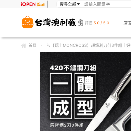
店
評價:
5.0 / 5.0
首頁
🔪【瑞士MONCROSS】超鋒利刀剪3件組
-