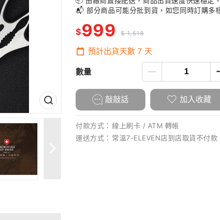
📦 由廠商直接配送，商品出貨速度快速穩定
📬 部分商品可能分批到貨，如您同時訂購
999
$
$ 1,518
預計出貨天數
7
天
數量
敲敲話
加入收藏
付款方式：
線上刷卡 / ATM 轉帳
運送方式：
常溫7-ELEVEN店到店取貨不付款 