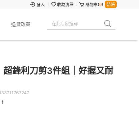
結帳
登入
收藏清單
購物車(
0
)
退貨政策
S】超鋒利刀剪3件組｜好握又耐
033711767247
有！