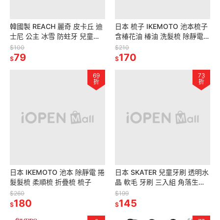
韓國製 REACH 麗奇 皮卡丘 迪
日本 梳子 IKEMOTO 池本梳子
士尼 公主 冰雪 防蛀牙 兒童牙
含椿花油 椿油 洗髮梳 除靜電
膏 兒童牙刷 多款任選
按摩梳
$100
$210
79
170
$
$
69
73
折
折
日本 IKEMOTO 池本 除靜電 捲
日本 SKATER 兒童牙刷 透明水
髮髮梳 柔順梳 折疊梳 梳子
晶 軟毛 牙刷 三入組 角落生物
迪士尼 KITTY 麥坤 多款任選
$260
$199
180
145
$
$