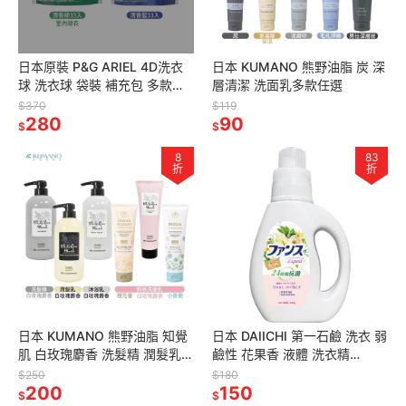
日本原裝 P&G ARIEL 4D洗衣
日本 KUMANO 熊野油脂 炭 深
球 洗衣球 袋裝 補充包 多款任
層清潔 洗面乳多款任選
選
$370
$119
280
90
$
$
8
83
折
折
日本 KUMANO 熊野油脂 知覺
日本 DAIICHI 第一石鹼 洗衣 弱
肌 白玫瑰麝香 洗髮精 潤髮乳
鹼性 花果香 液體 洗衣精
沐浴乳 洗面乳 700ml 多款可選
0.8kg
$250
$180
200
150
$
$