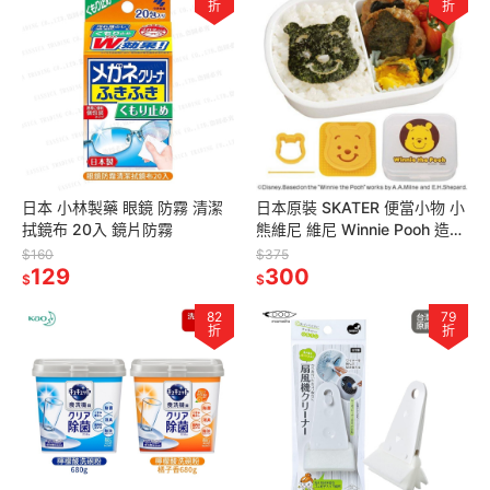
折
折
日本 小林製藥 眼鏡 防霧 清潔
日本原裝 SKATER 便當小物 小
拭鏡布 20入 鏡片防霧
熊維尼 維尼 Winnie Pooh 造型
壓模 海苔模 飯糰模 附收納盒
$160
$375
129
300
$
$
82
79
折
折