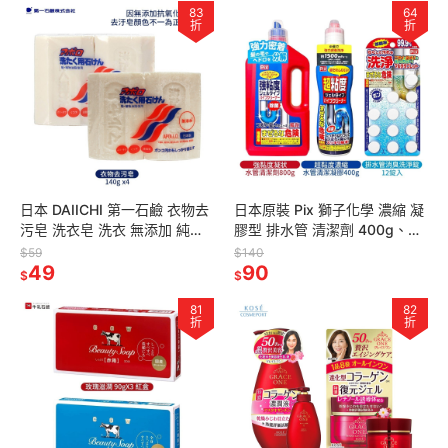
83
64
折
折
日本 DAIICHI 第一石鹼 衣物去
日本原裝 Pix 獅子化學 濃縮 凝
污皂 洗衣皂 洗衣 無添加 純皂
膠型 排水管 清潔劑 400g、
鹼 140gx2p 兩件組
800g 洗淨錠12錠入 多款任選
$59
$140
49
90
$
$
81
82
折
折