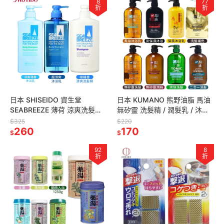
8
77
折
折
日本 SHISEIDO 資生堂
日本 KUMANO 熊野油脂 馬油
SEABREEZE 薄荷 涼爽洗髮精
無矽靈 洗髮精 / 潤髮乳 / 沐浴
沐浴乳 柑橘香 600ml 無矽靈
乳 600ml
$325
$220
260
170
$
$
92
8
折
折