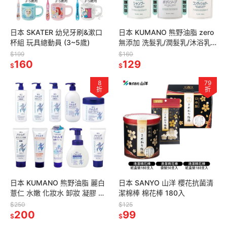
日本 SKATER 幼兒牙刷&漱口
日本 KUMANO 熊野油脂 zero
杯組 玩具總動員 (3~5歲)
無添加 洗髮乳/潤髮乳/沐浴乳
600ml 石鹼皂
$199
$160
160
129
$
$
8
79
折
折
日本 KUMANO 熊野油脂 麗白
日本 SANYO 山洋 櫻花抗菌清
薏仁 水嫩 化妝水 卸妝 凝膠 洗
潔棉棒 棉花棒 180入
面乳 沐浴乳 多款任選
$250
$125
200
99
$
$