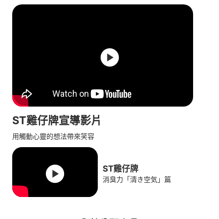
ST雞仔牌宣導影片
用觸動心靈的想法帶來笑容
ST雞仔牌
消臭力「清き空気」篇