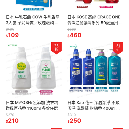
日本 牛乳石鹼 COW 牛乳香皂
日本 KOSE 高絲 GRACE ONE
3入裝 茉莉清爽／玫瑰滋潤 紅
贅澤逆齡濃潤系列 50歲適用 多
盒香皂／藍盒香皂 赤箱／青箱
款任選 精華液 精華霜 化粧水
$135
$560
109
460
$
$
78
81
折
折
日本 MiYOSHi 無添加 洗衣精
日本 Kao 花王 深層潔淨 柔順
微風百花香 1100ml 多款任選
潔淨 洗髮精 柑橘香 400ml 快
速起泡 可直接擠在頭皮上
$270
$310
210
250
$
$