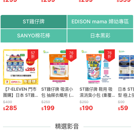
$
$
$
$
潔劑 40ml 2入組
ST雞仔牌
EDISON mama 婦幼專區
SANYO棉花棒
日本黑彩
58
57
83
76
79
76
8
折
折
折
折
折
折
折
ISON
【7-ELEVEN 門市
日本 EDISON
ST雞仔牌 吸濕小
日本 EDISON
ST雞仔牌 鞋用 吸
日本 EDISON
日本 S
日本 SA
手作趣味 紙
團購】日本 ST雞
mama 嬰幼兒學習
包 抽屜衣櫃用 (衣
mama 嬰幼兒 星星
濕消臭小包 (重覆
mama 糖果造型 舌
型 極上
櫻花抗
 模型 S
仔牌 洗淨力
餐具組 (叉子+湯
物.皮製品/25g x
學習餐具(叉子+湯
使用型/150g x 2)
苔刷 含收納盒 綠
白色 家
棉花棒 1
$499
$360
$259
$499
$250
$125
$99
$125
任選 (適用
99.9% 洗衣槽 除
285
匙/附收納盒/9個月
299
12入)
199
匙) 2入組 冰雪奇
399
190
色
100
掃 清潔
59
99
$
$
$
$
$
$
$
$
以上) 環
菌劑 550g x 5罐
以上) 桃色/綠色 兩
緣／汽車總動員 2
組 活動專用
件組
歲以上 閃電麥坤
精選影音