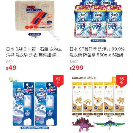
日本 DAIICHI 第一石鹼 衣物去
日本 ST雞仔牌 洗淨力 99.9%
污皂 洗衣皂 洗衣 無添加 純皂
洗衣槽 除菌劑 550g x 5罐組
鹼 140gx2p
$59
$499
49
299
$
$
62
58
折
折