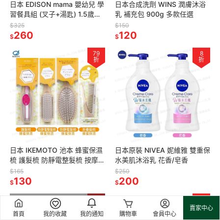
日本 EDISON mama 嬰幼兒 學
日本合成洗劑 WINS 潤膚沐浴
習餐具組 (叉子+湯匙) 1.5歲以
乳 補充包 900g 多款任選
上
$325
$150
260
120
$
$
79
8
折
折
日本 IKEMOTO 池本 蜂蜜保濕
日本原裝 NIVEA 妮維雅 雙重保
梳 護髮梳 防靜電整髮梳 按摩圓
水美肌沐浴乳 花香/皂香
梳 保濕折疊扁梳 多款任選
$165
$250
130
200
$
$
8
8
折
折
賣家中心
首頁
我的收藏
我的通知
購物車
會員中心