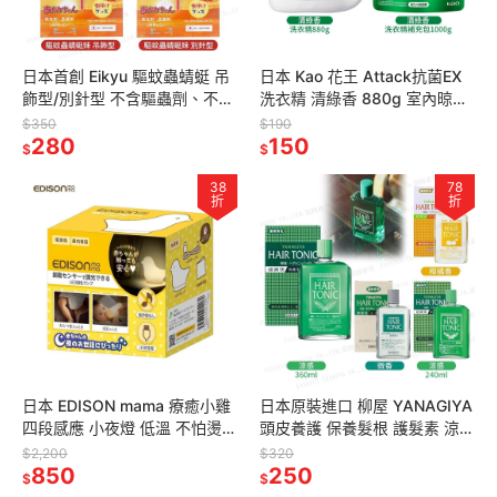
日本首創 Eikyu 驅蚊蟲蜻蜓 吊
日本 Kao 花王 Attack抗菌EX
飾型/別針型 不含驅蟲劑、不含
洗衣精 清綠香 880g 室內晾曬
驅避劑 おにやんま君 防蚊蜻蜓
無異味
$350
$190
擬真蜻蜓
280
150
$
$
38
78
折
折
日本 EDISON mama 療癒小雞
日本原裝進口 柳屋 YANAGIYA
四段感應 小夜燈 低溫 不怕燙傷
頭皮養護 保養髮根 護髮素 涼
USB充電式
感/無香料/柑橘香 240ml
$2,200
$320
850
250
$
$