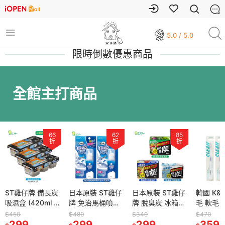
5.0 / 5.0
限時倒數優惠商品
全館主打商品
66
62
85
折
折
折
ST雞仔牌 備長炭
日本原裝 ST雞仔
日本原裝 ST雞仔
韓國 K&
吸濕盒 (420ml x
牌 免治馬桶噴嘴
牌 脫臭炭 冰箱組
毛 軟毛
3入) 三入組
專用泡沫清潔劑
合(冷藏+冷凍+野
隨機色 
$450
$480
$349
$470
299
噴嘴清潔 慕絲清
299
菜室)
299
359