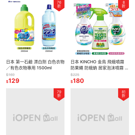
76
8
折
折
日本 第一石鹼 漂白劑 白色衣物
日本 KINCHO 金鳥 飛蛾噴霧
／有色衣物專用 1500ml
防果蠅 防蛾蚋 居家泡沫噴霧 排
水口 浴廁 廚餘 300ml
$169
$225
129
180
$
$
79
81
折
折