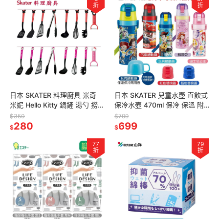
折
折
日本 SKATER 料理廚具 米奇
日本 SKATER 兒童水壺 直飲式
米妮 Hello Kitty 鍋鏟 湯勺 撈麵
保冷水壺 470ml 保冷 保溫 附
勺 攪拌器 削皮器 甜點模 多種
背帶 超輕量 吸管水壺 多款任選
$350
$799
任選
280
699
$
$
77
79
折
折