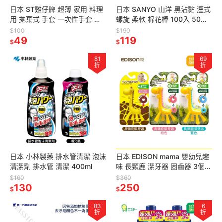
日本 ST雞仔牌 超薄 家用 料理
日本 SANYO 山洋 黑沾黏 溼式
用 拋棄式 手套 一次性手套 透
螺旋 柔軟 棉花棒 100入 50入
明手套 料理手套 10枚/20枚入
20入袋裝 袋裝棉花棒 單支包裝
$100
$190
49
119
$
$
81
69
折
折
日本 小林製藥 排水管清潔 泡沫
日本 EDISON mama 嬰幼兒趣
清潔劑 排水管 清潔 400ml
味 長頸鹿 潔牙器 固齒器 3個月
以上
$160
$360
130
250
$
$
83
6
折
折