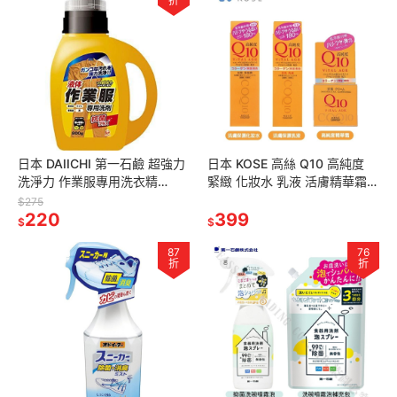
折
日本 DAIICHI 第一石鹼 超強力
日本 KOSE 高絲 Q10 高純度
洗淨力 作業服專用洗衣精
緊緻 化妝水 乳液 活膚精華霜
800g
乳液
$275
220
399
$
$
87
76
折
折