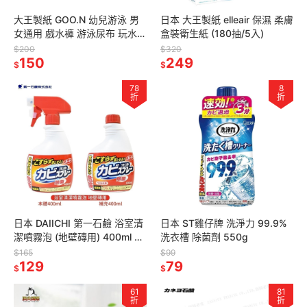
大王製紙 GOO.N 幼兒游泳 男
日本 大王製紙 elleair 保濕 柔膚
女通用 戲水褲 游泳尿布 玩水褲
盒裝衛生紙 (180抽/5入)
紙尿片 戲水尿褲
$200
$320
150
249
$
$
78
8
折
折
日本 DAIICHI 第一石鹼 浴室清
日本 ST雞仔牌 洗淨力 99.9%
潔噴霧泡 (地壁磚用) 400ml 浴
洗衣槽 除菌劑 550g
廁 去霉 除霉
$165
$99
129
79
$
$
61
81
折
折