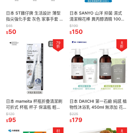
日本 ST雞仔牌 生活設計 薄型
日本 SANYO 山洋 抑菌 濕式
指尖強化手套 灰色 家事手套 打
清潔棉花棒 異丙醇酒精 100支
掃 清潔 洗碗手套
入 居家清潔 可擦拭鍵盤、遙控
$65
$190
50
器等縫隙處
150
$
$
79
8
折
折
日本 mameita 杯瓶折疊清潔刷
日本 DAIICHI 第一石鹼 純感 植
可折式 杯瓶 杯子 保溫瓶 輕巧
物性沐浴乳 450ml 無添加 花香
好收納 易起泡 兩色可選
多款任選
$120
$225
95
179
$
$
81
8