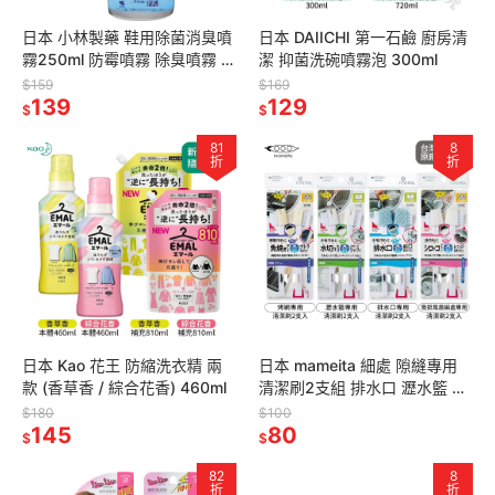
日本 小林製藥 鞋用除菌消臭噴
日本 DAIICHI 第一石鹼 廚房清
霧250ml 防霉噴霧 除臭噴霧 芳
潔 抑菌洗碗噴霧泡 300ml
香噴霧 球鞋專用
$159
$169
139
129
$
$
81
8
折
折
日本 Kao 花王 防縮洗衣精 兩
日本 mameita 細處 隙縫專用
款 (香草香 / 綜合花香) 460ml
清潔刷2支組 排水口 瀝水籃 烤
網 吸排風扇 括刀設計 廚房清潔
$180
$100
145
多款任選
80
$
$
82
8
折
折