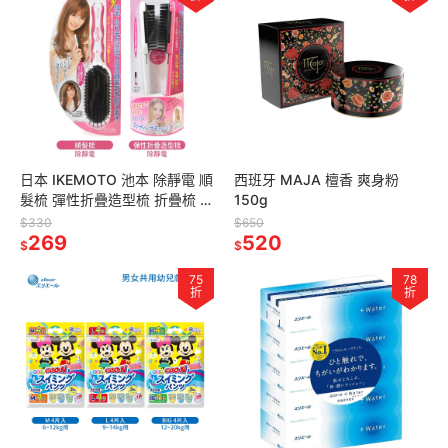
日本 IKEMOTO 池本 除靜電 順
西班牙 MAJA 檀香 爽身粉
髮梳 彈性折疊造型梳 折疊梳 梳
150g
子
$330
$650
269
520
$
$
75
78
折
折