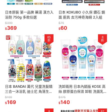
日本原裝 第一品牌 藥湯 漢方入
日本 KOKUBO 小久保 鑽石 鏡
浴劑 750g 多款任選
面 廚具 去污神奇海綿 2入組
$399
$75
369
60
$
$
85
8
折
折
日本 BANDAI 萬代 兒童洗髮精
洗卸兩用 日本內銷版 KOSE 高
三合一沐浴乳 迪士尼 角落生物
絲 膠原蛋白保濕 卸粧 洗面乳
洗髮 多款任選 300ml
190g
$199
$175
169
140
$
$
8
87