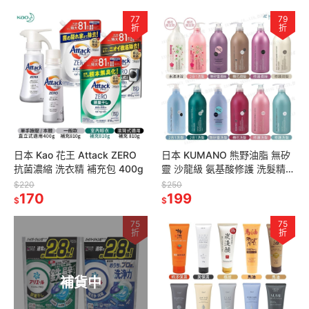
77
79
折
折
日本 Kao 花王 Attack ZERO
日本 KUMANO 熊野油脂 無矽
抗菌濃縮 洗衣精 補充包 400g
靈 沙龍級 氨基酸修護 洗髮精/
潤絲精 1000ml
$220
$250
170
199
$
$
75
75
折
折
補貨中