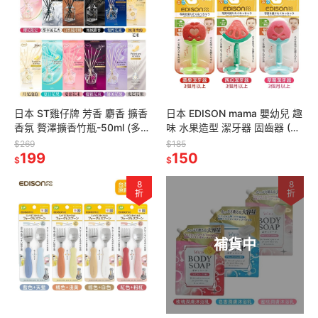
日本 ST雞仔牌 芳香 麝香 擴香
日本 EDISON mama 嬰幼兒 趣
香氛 贅澤擴香竹瓶-50ml (多款
味 水果造型 潔牙器 固齒器 (3
任選)
個月以上)
$269
$185
199
150
$
$
8
8
折
折
補貨中