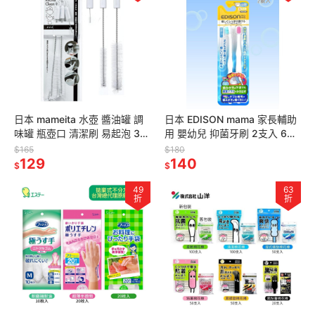
日本 mameita 水壺 醬油罐 調
日本 EDISON mama 家長輔助
味罐 瓶壺口 清潔刷 易起泡 3入
用 嬰幼兒 抑菌牙刷 2支入 6個
組
月以上 寶寶牙刷 牙刷 幼兒牙刷
$165
$180
129
140
$
$
49
63
折
折