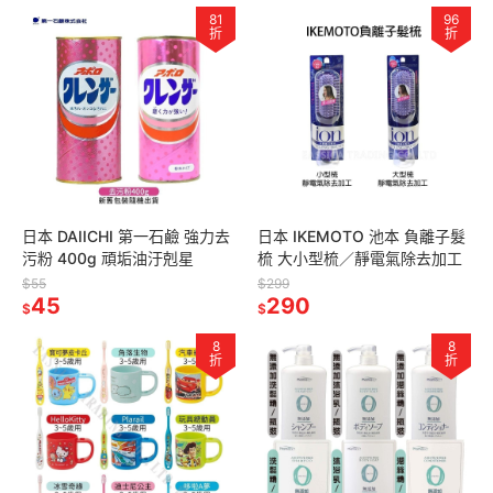
81
96
折
折
日本 DAIICHI 第一石鹼 強力去
日本 IKEMOTO 池本 負離子髮
污粉 400g 頑垢油汙剋星
梳 大小型梳／靜電氣除去加工
$55
$299
45
290
$
$
8
8
折
折