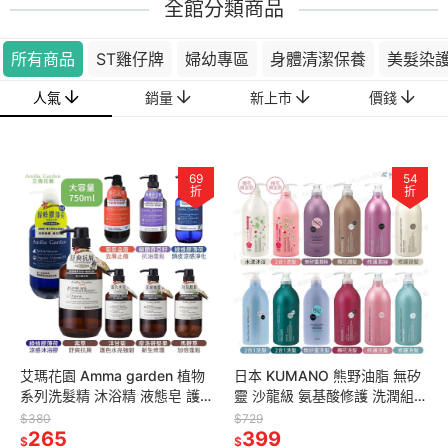
全館分類商品
所有商品
ST雞仔牌
婦幼專區
身體清潔保養
美髮染
人氣
銷量
新上市
價錢
69
54
折
折
艾瑪花園 Amma garden 植物
日本 KUMANO 熊野油脂 無矽
系列洗髮精 沐浴精 液態皂 護髮
靈 沙龍級 氨基酸修護 洗潤組
精華油 多款任選
1000ml (洗髮+潤絲)
$380
$729
265
399
$
$