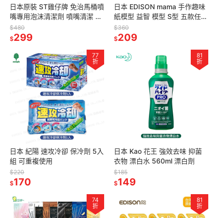
日本原裝 ST雞仔牌 免治馬桶噴
日本 EDISON mama 手作趣味
嘴專用泡沫清潔劑 噴嘴清潔 慕
紙模型 益智 模型 S型 五款任選
絲清潔劑 40ml 2入組
(適用年齡:6歲以上) 環保素材
$480
$360
299
209
$
$
77
81
折
折
日本 紀陽 速攻冷卻 保冷劑 5入
日本 Kao 花王 強效去味 抑菌
組 可重複使用
衣物 漂白水 560ml 漂白劑
$220
$185
170
149
$
$
74
81
折
折