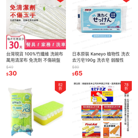
台灣現貨 100%竹纖維 洗碗布
日本原裝 Kaneyo 植物性 洗衣
萬用清潔布 免洗劑 不傷碗盤
去污皂190g 洗衣皂 弱酸性
$49
$80
30
65
$
$
82
78
折
折