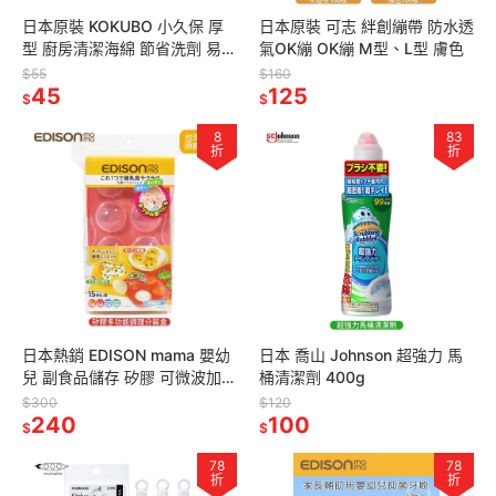
日本原裝 KOKUBO 小久保 厚
日本原裝 可志 絆創繃帶 防水透
型 廚房清潔海綿 節省洗劑 易起
氣OK繃 OK繃 M型、L型 膚色
泡 不刮傷
$55
$160
45
125
$
$
8
83
折
折
日本熱銷 EDISON mama 嬰幼
日本 喬山 Johnson 超強力 馬
兒 副食品儲存 矽膠 可微波加熱
桶清潔劑 400g
可製作迷你飯糰
$300
$120
240
100
$
$
78
78
折
折