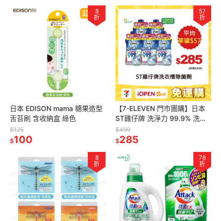
8
57
折
折
日本 EDISON mama 糖果造型
【7-ELEVEN 門市團購】日本
舌苔刷 含收納盒 綠色
ST雞仔牌 洗淨力 99.9% 洗衣
槽 除菌劑 550g x 5罐組 活動
$125
$499
100
專用
285
$
$
8
78
折
折