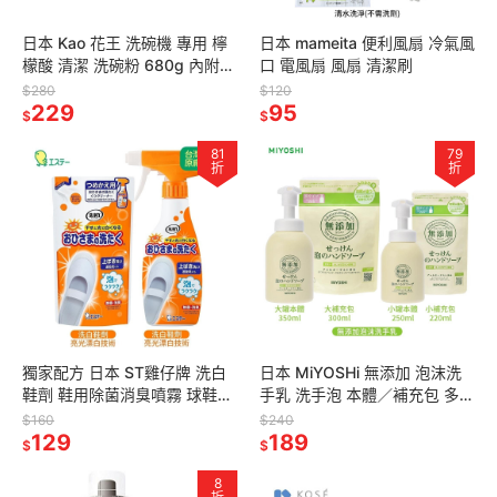
日本 Kao 花王 洗碗機 專用 檸
日本 mameita 便利風扇 冷氣風
檬酸 清潔 洗碗粉 680g 內附量
口 電風扇 風扇 清潔刷
匙
$280
$120
229
95
$
$
81
79
折
折
獨家配方 日本 ST雞仔牌 洗白
日本 MiYOSHi 無添加 泡沫洗
鞋劑 鞋用除菌消臭噴霧 球鞋專
手乳 洗手泡 本體／補充包 多款
用-240ml 噴300次
任選
$160
$240
129
189
$
$
8