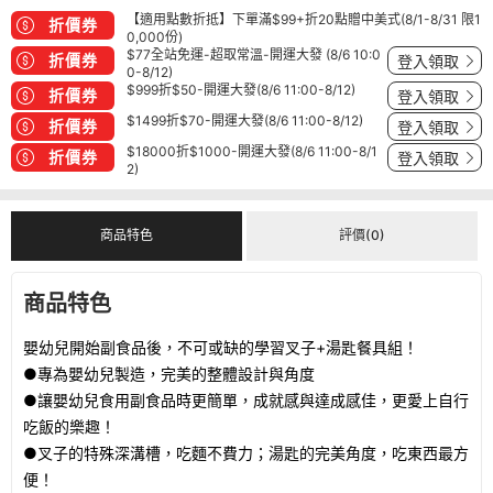
【適用點數折抵】下單滿$99+折20點贈中美式(8/1-8/31 限1
折價券
0,000份)
$77全站免運-超取常溫-開運大發 (8/6 10:0
折價券
登入領取
0-8/12)
$999折$50-開運大發(8/6 11:00-8/12)
折價券
登入領取
$1499折$70-開運大發(8/6 11:00-8/12)
折價券
登入領取
$18000折$1000-開運大發(8/6 11:00-8/1
折價券
登入領取
2)
商品特色
評價(0)
商品特色
嬰幼兒開始副食品後，不可或缺的學習叉子+湯匙餐具組！
●專為嬰幼兒製造，完美的整體設計與角度
●讓嬰幼兒食用副食品時更簡單，成就感與達成感佳，更愛上自行
吃飯的樂趣！
●叉子的特殊深溝槽，吃麵不費力；湯匙的完美角度，吃東西最方
便！