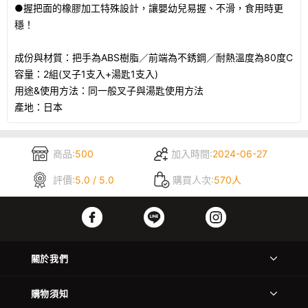
●握把面的橡膠加工特殊設計，讓嬰幼兒易握、不滑，食用時更
穩！
成份與材質：把手為ABS樹脂／前端為不銹鋼／耐熱溫度為80度C
容量：2組(叉子1支入+湯匙1支入)
用途&使用方法：同一般叉子與湯匙使用方法
產地：日本
商品:
500
加入時間:
2024-06-27
評價:
5.0 / 5.0
購買人次:
570人
關於我們
購物須知