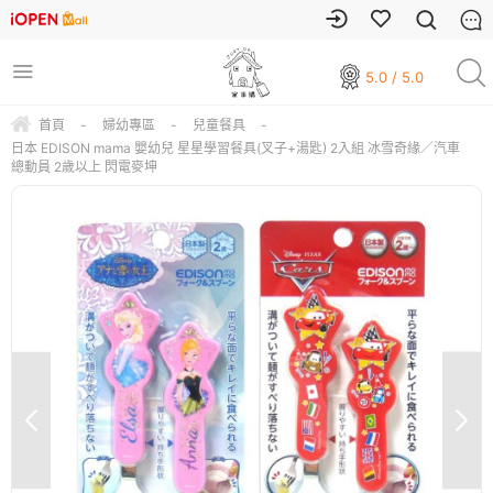
5.0 / 5.0
首頁
-
婦幼專區
-
兒童餐具
-
日本 EDISON mama 嬰幼兒 星星學習餐具(叉子+湯匙) 2入組 冰雪奇緣／汽車
總動員 2歲以上 閃電麥坤