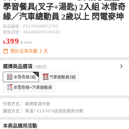
學習餐具(叉子+湯匙) 2入組 冰雪奇
緣／汽車總動員 2歲以上 閃電麥坤
商品編號：P5579508613750
原始貨號：4544742914455X2
399
$
$ 499
預計出貨天數
3
天
選擇商品選項
(3款式)
冰雪奇緣2組
汽車總動員2組
冰雪奇緣+汽車總動員
付款方式：
超商取貨付款
運送方式：
常溫7-ELEVEN店到店取貨付款
本商品適用活動