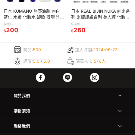
日本 KUMANO 熊野油脂 麗白
日本 REAL BIJIN NUKA 純米系
薏仁 水嫩 化妝水 卸妝 凝膠 洗
列 米糠護膚系列 美人糠 化妝水
面乳 沐浴乳 多款任選
洗面乳 乳液 精華霜 多款任選
$250
$325
200
260
$
$
商品:
500
加入時間:
2024-06-27
評價:
5.0 / 5.0
購買人次:
570人
關於我們
購物須知
聯絡我們