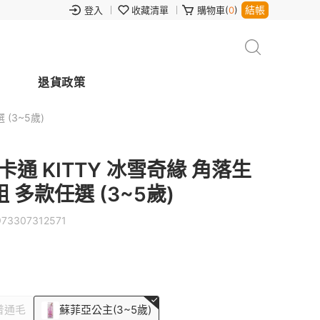
結帳
登入
收藏清單
購物車(
0
)
退貨政策
(3~5歲)
卡通 KITTY 冰雪奇緣 角落生
 多款任選 (3~5歲)
973307312571
普通毛
蘇菲亞公主(3~5歲)