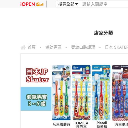
店家分類
首頁
婦幼專區
嬰幼口腔護理
日本 SKAT
-
-
-