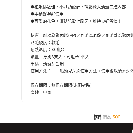
●植毛排數佳，小刷頭設計，輕鬆深入清潔口腔內部
●手柄好握好使用
●可愛的花色，讓幼兒愛上刷牙，維持良好習慣！
材質：刷柄為聚丙烯(PP)／刷毛為尼龍／刷毛蓋為聚丙
刷毛硬度：軟毛
耐熱溫度：80度C
數量：牙刷3支入、刷毛蓋1個入
用途：清潔牙齒用
使用方法：同一般幼兒牙刷使用方法。使用後以清水洗
保存期限：無保存期限(未開封時)
產地：中國
商品:
500