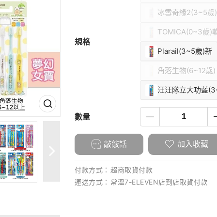
冰雪奇緣2(3~5歲)
TOMICA(0~3歲)
規格
Plarail(3~5歲)新
角落生物(6~12歲)
汪汪隊立大功藍(3~
數量
敲敲話
加入收藏
付款方式：
超商取貨付款
運送方式：
常溫7-ELEVEN店到店取貨付款