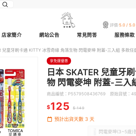
評價:
5.0 / 5.0
店家簡介
網站公告
常見問答
服務條款
ER 兒童牙刷卡通 KITTY 冰雪奇緣 角落生物 閃電麥坤 附蓋-三入組 多款任選 
享免運優惠
日本 SKATER 兒童牙刷
物 閃電麥坤 附蓋-三入組
商品編號：
P5579508436769
原始貨號：
4
125
$
$ 149
預計出貨天數
3
天
閃電麥坤(3~5歲)