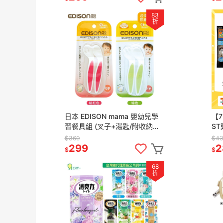
83
折
日本 EDISON mama 嬰幼兒學
【7
習餐具組 (叉子+湯匙/附收納
S
盒/9個月以上) 桃色/綠色 兩件組
(2
$360
$43
299
2
$
$
68
折