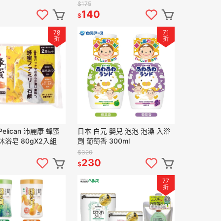
乳 多款任選
190g
$175
140
$
78
71
折
折
elican 沛麗康 蜂蜜
日本 白元 嬰兒 泡泡 泡澡 入浴
沐浴皂 80gX2入組
劑 葡萄香 300ml
$320
230
$
77
折