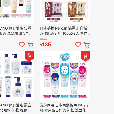
MANO 熊野油脂 知覺
日本熱銷 Pelican 沛麗康 自然
麝香 洗髮精 潤髮乳
派潤肌香皂組 100gX2入 薏仁
乳 700ml 多款可選
艾草 米糠 多款可選
$170
135
$
8
8
折
折
MANO 熊野油脂 麗白
洗卸兩用 日本內銷版 KOSE 高
 化妝水 卸妝 凝膠 洗
絲 膠原蛋白保濕 卸粧 洗面乳