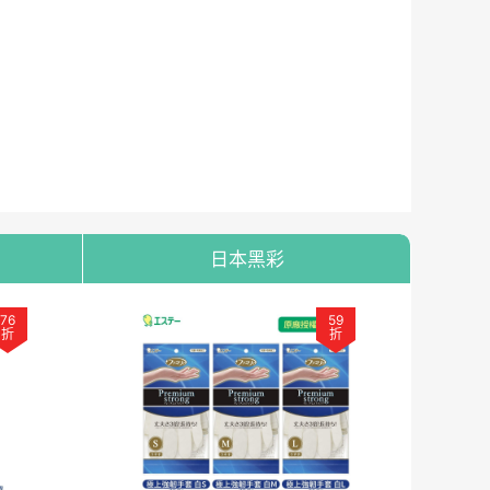
日本黑彩
76
59
折
折