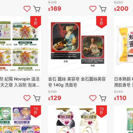
500ml
面乳 沐浴
$199
$250
169
200
$
$
8
8
折
折
 紀陽 Novopin 溫活
金石 蠶絲 美容皂 金石蠶絲美容
日本熱銷 P
露天之宿 入浴劑 泡澡
皂 140g 洗面皂
潤肌香皂 
0錠(一款4種香味)
$160
$140
129
110
$
$
79
79
折
折