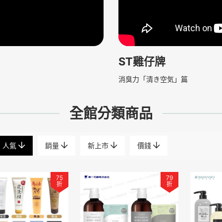
ST雞仔牌
消臭力「清き空気」篇
全館分類商品
人氣
銷量
新上市
價錢
75
79
折
折