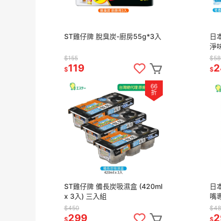
ST雞仔牌 脫臭炭-廚房55g*3入
日本
淨
(2m
$155
$58
119
2
$
$
66
折
ST雞仔牌 備長炭吸濕盒 (420ml
日
x 3入) 三入組
嘴
絲清
$450
$48
299
2
$
$