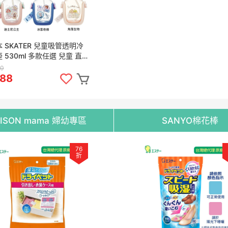
 SKATER 兒童吸管透明冷
 530ml 多款任選 兒童 直飲
彈跳式 透明 冷水壺 附提繩
0
88
DISON mama 婦幼專區
SANYO棉花棒
76
折