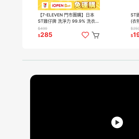
【7-ELEVEN 門市團購】日本
ST
ST雞仔牌 洗淨力 99.9% 洗衣槽
(衣
除菌劑 550g x 5罐組 活動專用
$499
$25
285
1
$
$