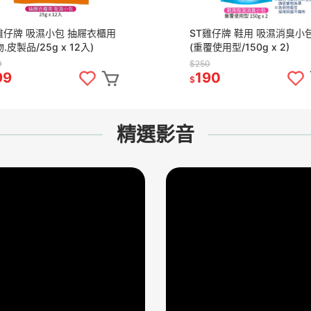
雞仔牌 吸濕小包 抽屜衣櫃用
ST雞仔牌 鞋用 吸濕消臭小
物.皮製品/25g x 12入)
(重覆使用型/150g x 2)
9
$250
99
190
$
精選影音