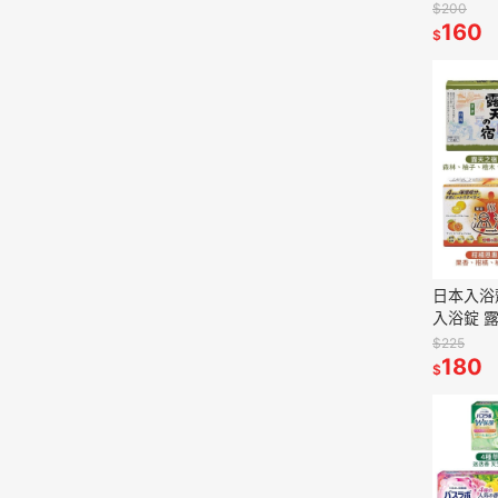
多款任選
$200
160
$
日本入浴劑
入浴錠 
10入 2
$225
180
$