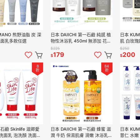
MANO 熊野油脂 炭 深
日本 DAIICHI 第一石鹼 純感 植
日本 KU
洗面乳多款任選
物性沐浴乳 450ml 無添加 花香
肌 白玫瑰
多款任選
沐浴乳 洗面
$225
$250
179
200
$
$
8
84
折
折
鹼 Skinlife 滋卿愛
日本 DAIICHI 第一石鹼 蜂蜜 滋
日本 KU
洗面乳 泡洗顏 洗面泡
潤 牛奶 保濕肌膚 滑嫩 沐浴乳
薏仁 水嫩