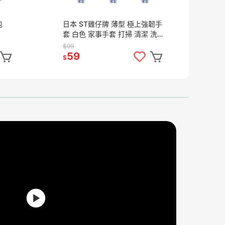
包
日本 ST雞仔牌 薄型 極上強韌手
日本
套 白色 家事手套 打掃 清潔 洗
紙
碗手套
(
$99
$3
59
2
$
$