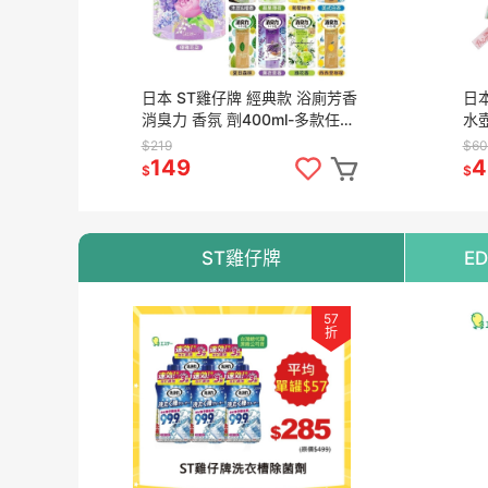
日本 ST雞仔牌 經典款 浴廁芳香
日本
消臭力 香氛 劑400ml-多款任選
水壺
現貨
式 
$219
$60
149
4
$
$
ST雞仔牌
E
57
折