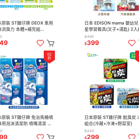
原裝 ST雞仔牌 DEOX 車用
日本 EDISON mama 嬰幼兒
味消臭力 本體+補充組
星學習餐具(叉子+湯匙) 2入
l+2mlx2)
冰雪奇緣／汽車總動員 2歲
0
$499
閃電麥坤
49
399
$
62
折
本原裝 ST雞仔牌 免治馬桶噴
日本原裝 ST雞仔牌 脫臭炭 
專用泡沫清潔劑 噴嘴清潔 慕
組合(冷藏+冷凍+野菜室)
潔劑 40ml 2入組
0
$349
99
299
$