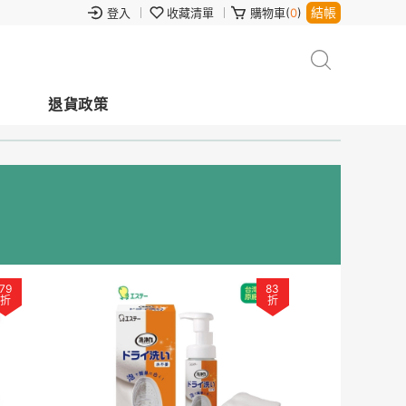
結帳
登入
收藏清單
購物車(
0
)
退貨政策
79
83
折
折