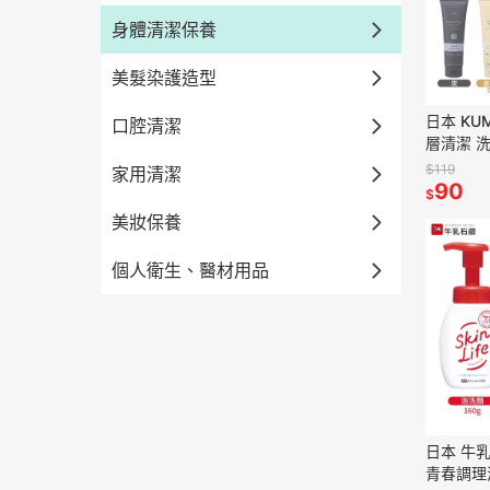
身體清潔保養
美髮染護造型
日本 KU
口腔清潔
層清潔 
$119
家用清潔
90
$
美妝保養
個人衛生、醫材用品
日本 牛乳石
青春調理