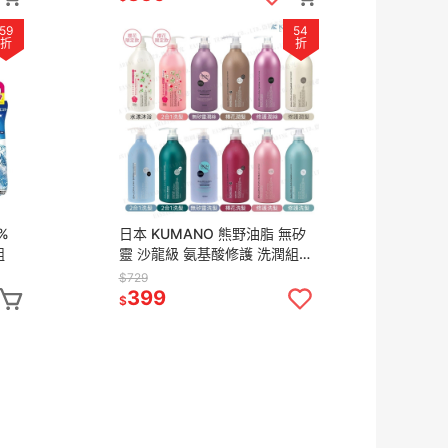
59
54
折
折
%
日本 KUMANO 熊野油脂 無矽
組
靈 沙龍級 氨基酸修護 洗潤組
1000ml (洗髮+潤絲)
$729
399
$