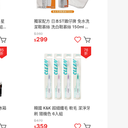
 星
獨家配方 日本ST雞仔牌 免水洗
組
潔鞋慕絲 洗白鞋慕絲 150ml 附
以上
超纖維擦拭布 可洗20雙鞋 趕時
$360
間利器
299
$
85
76
折
折
冰箱
韓國 K&K 超細纖毛 軟毛 潔淨牙
刷 隨機色 6入組
$470
359
$