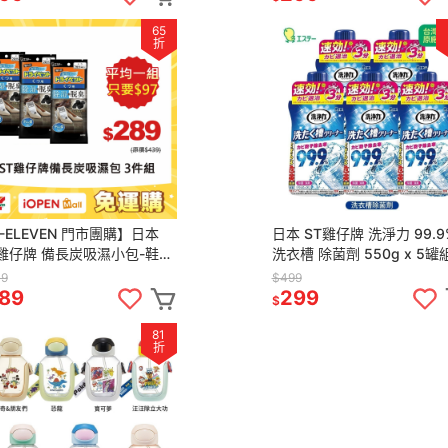
65
折
-ELEVEN 門市團購】日本
日本 ST雞仔牌 洗淨力 99.9
T雞仔牌 備長炭吸濕小包-鞋用
洗衣槽 除菌劑 550g x 5罐
1g x 4入) 三件組
9
$499
89
299
$
81
折