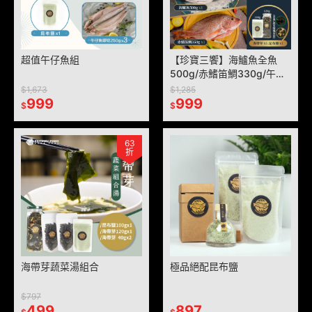
超值午仔魚組
【珍寶三饗】海鱸魚全魚
500g/赤鰭笛鯛330g/午仔
魚全魚300g 。加贈：昆布
$1,673
$1,285
999
鹽x1、海帶芽x1
999
$
$
63
折
海帶芽蔬菜湯組合
極品絕配昆布鹽
$797
499
897