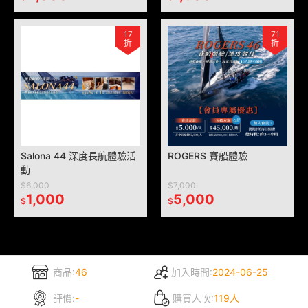
17
71
折
折
Salona 44 深度長航體驗活
ROGERS 賽船體驗
動
$6,000
$7,000
1,000
5,000
$
$
商品:
46
加入時間:
2024-06-25
評價:
-
購買人次:
119人