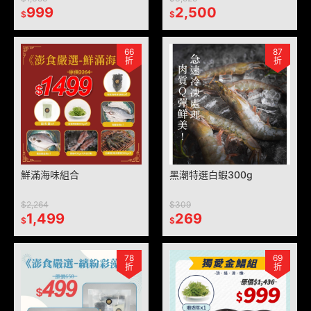
999
2,500
$
$
66
87
折
折
鮮滿海味組合
黑潮特選白蝦300g
$2,264
$309
1,499
269
$
$
78
69
折
折