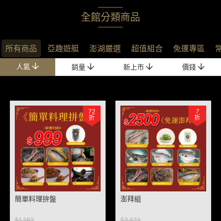
全館分類商品
所有商品
亞趣遊艇
澎湖嚴選
超值組合
免運專區
人氣
銷量
新上市
價錢
72
7
折
折
簡單料理拚盤
澎拜組
$1,383
$3,523