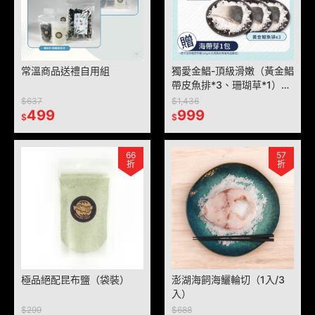
常溫商品送禮自用組
獨愛金鯧-頂級滑嫩（黃金鯧
帶皮魚排*3、珊瑚草*1）贈
海帶芽*1
$637
$1,436
499
999
$
$
66
57
折
折
極品絕配昆布鹽（袋裝）
澎湖海飼海鱺輪切（1入/3
入）
$299
$688