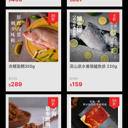
$
$
88
8
折
折
赤鰭笛鯛350g
高山泉水養殖鱸魚排 220g
$329
$199
289
159
$
$
86
84
折
折