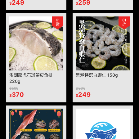
249
259
$
$
61
81
折
折
澎湖龍虎石斑帶皮魚排
黑潮特選白蝦仁 150g
220g
$599
$306
370
249
$
$