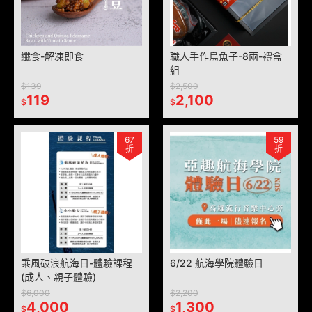
纖食-解凍即食
職人手作烏魚子-8兩-禮盒
組
$139
$2,500
119
2,100
$
$
67
59
折
折
乘風破浪航海日-體驗課程
6/22 航海學院體驗日
(成人、親子體驗)
$6,000
$2,200
4,000
1,300
$
$