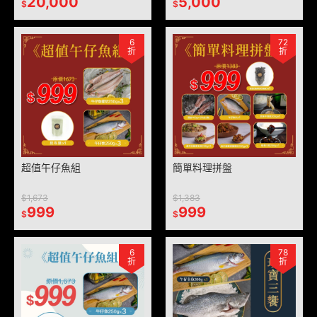
20,000
5,000
$
$
6
72
折
折
超值午仔魚組
簡單料理拼盤
$1,673
$1,383
999
999
$
$
6
78
折
折