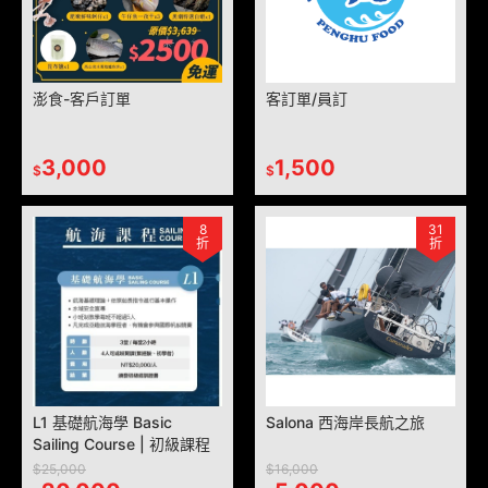
澎食-客戶訂單
客訂單/員訂
3,000
1,500
$
$
8
31
折
折
L1 基礎航海學 Basic
Salona 西海岸長航之旅
Sailing Course | 初級課程
$25,000
$16,000