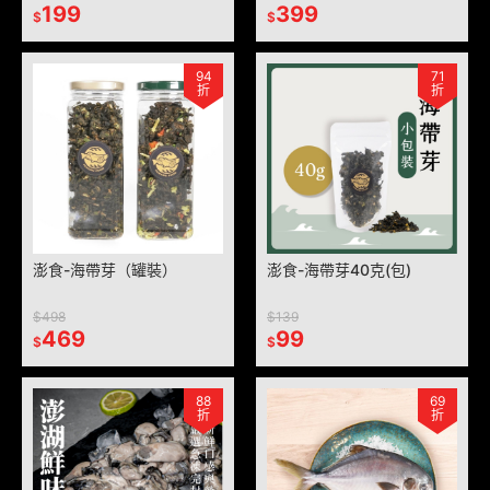
199
399
$
$
94
71
折
折
澎食-海帶芽（罐裝）
澎食-海帶芽40克(包)
$498
$139
469
99
$
$
88
69
折
折