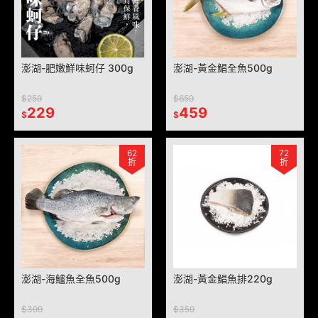
澎湖-肥嫩鮮味蚵仔 300g
澎湖-黃金鯧全魚500g
$259
$659
229
459
$
$
62
72
折
折
澎湖-海鱸魚全魚500g
澎湖-黃金鯧魚排220g
$399
$359