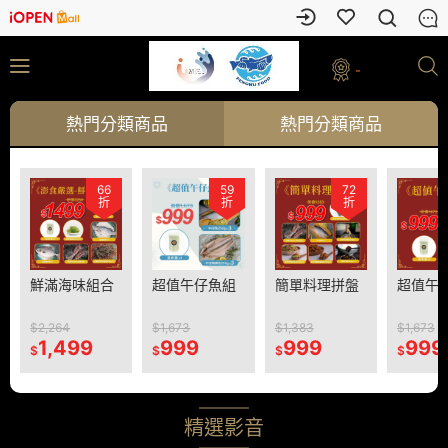
-
熱門分類商品
熱門分類商品
71
66
31
59
16
72
59
折
折
折
折
折
折
折
ERS 賽船
鮮滿海味組合
Salona 西海岸
超值午仔魚組
Salona 44 深
簡單料理拼盤
6/22 航海學院
超值午
長航之旅
度長航體驗活
體驗日
動
00
$2,264
$16,000
$1,673
$6,000
$1,383
$2,200
$1,673
,000
1,499
5,000
999
1,000
999
1,300
999
$
$
$
$
$
$
$
精選影音