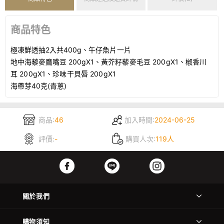
商品特色
極凍鮮透抽2入共400g、
午仔魚片一片
地中海藜麥鷹嘴豆 200gX1、
黃芥籽藜麥毛豆 200gX1、
椒香川
耳 200gX1、
珍味干貝唇 200gX1
海帶芽40克(青蔥)
商品:
46
加入時間:
2024-06-25
評價:
-
購買人次:
119人
關於我們
購物須知