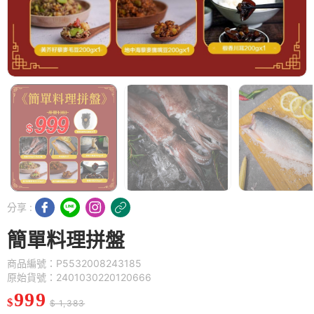
分享 :
簡單料理拼盤
商品編號：P5532008243185
原始貨號：2401030220120666
999
$
$ 1,383