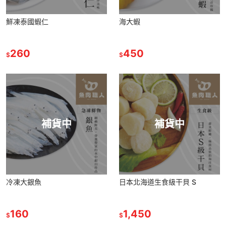
鮮凍泰國蝦仁
海大蝦
260
450
$
$
補貨中
補貨中
冷凍大銀魚
日本北海道生食級干貝 S
160
1,450
$
$