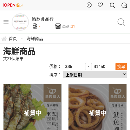
微欣食品行
-
商品:
31
首頁
-
海鮮商品
海鮮商品
共
21
個結果
價格：
排序：
補貨中
補貨中