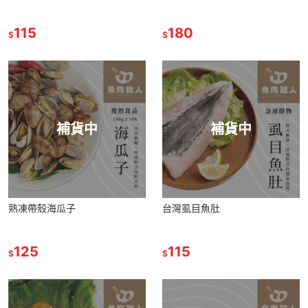
115
180
$
$
補貨中
補貨中
熟凍帶殼海瓜子
台灣虱目魚肚
125
115
$
$