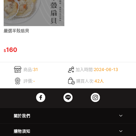
嚴選半殼扇貝
160
$
商品:
31
加入時間:
2024-06-13
評價:
-
購買人次:
42人
關於我們
購物須知