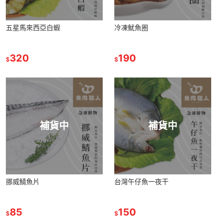
五星馬來西亞白蝦
冷凍魷魚圈
320
190
$
$
補貨中
補貨中
挪威鯖魚片
台灣午仔魚一夜干
85
150
$
$