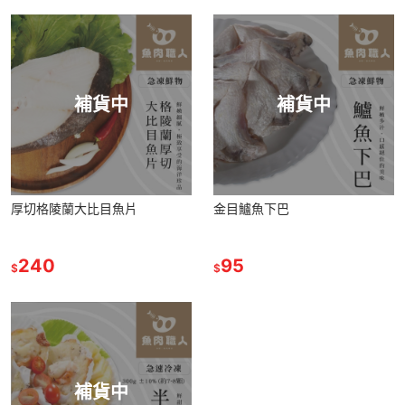
補貨中
補貨中
厚切格陵蘭大比目魚片
金目鱸魚下巴
240
95
$
$
補貨中