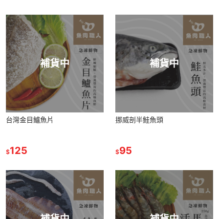
補貨中
補貨中
台灣金目鱸魚片
挪威剖半鮭魚頭
125
95
$
$
補貨中
補貨中