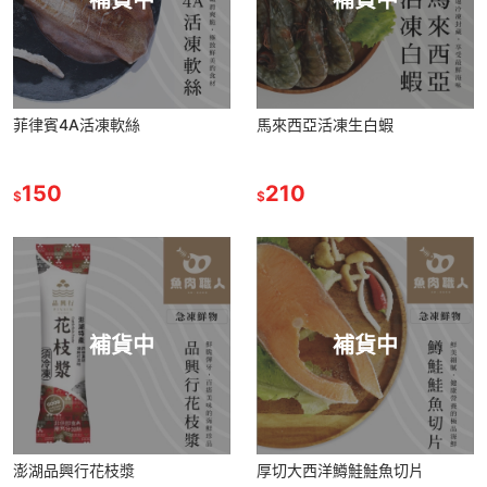
菲律賓4A活凍軟絲
馬來西亞活凍生白蝦
150
210
$
$
補貨中
補貨中
澎湖品興行花枝漿
厚切大西洋鱒鮭鮭魚切片