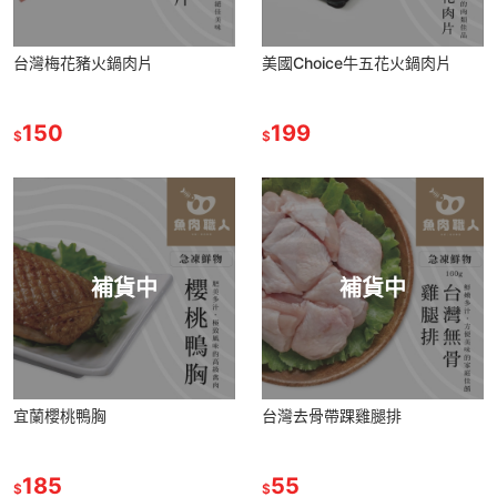
台灣梅花豬火鍋肉片
美國Choice牛五花火鍋肉片
150
199
$
$
補貨中
補貨中
宜蘭櫻桃鴨胸
台灣去骨帶踝雞腿排
185
55
$
$