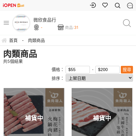
微欣食品行
-
商品:
31
首頁
-
肉類商品
肉類商品
共
5
個結果
價格：
排序：
補貨中
補貨中