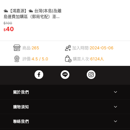
🛳【鴻嘉源】🛳 台灣(本島)及離
島運費加購區（郵局宅配）澎
湖、金門、馬祖、綠島等
$100
40
$
商品:
265
加入時間:
2024-05-06
評價:
4.5 / 5.0
購買人次:
6124人
關於我們
購物須知
聯絡我們