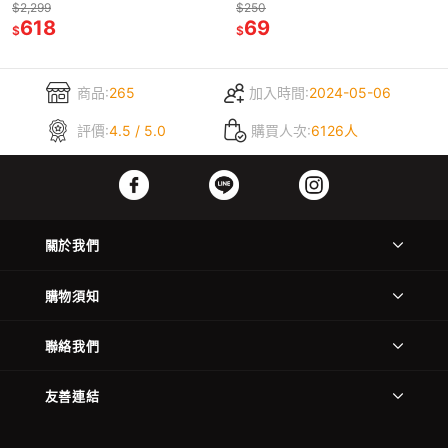
米 繁體中文 密碼保護 聲控錄音
$2,299
$250
錄音
618
69
$
$
商品:
265
加入時間:
2024-05-06
評價:
4.5 / 5.0
購買人次:
6126人
關於我們
購物須知
聯絡我們
友善連結