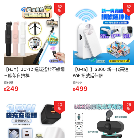
62
62
折
折
【HJY】JC-12 遠端遙控不鏽鋼
【U-ta】】S360 新一代高速
三腳架自拍桿
WiFi訊號延伸器
$399
$799
249
499
$
$
43
26
折
折