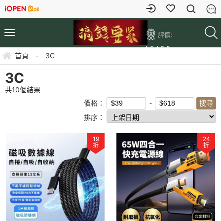
評價:
4.5 / 5.0
首頁
-
3C
3C
共
10
個結果
價格：
排序：
19
24
折
折