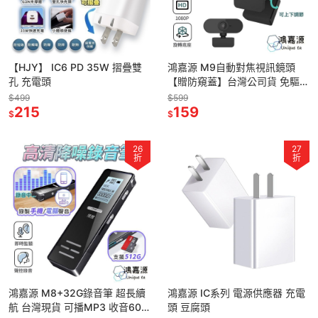
【HJY】 IC6 PD 35W 摺疊雙
鴻嘉源 M9自動對焦視訊鏡頭
孔 充電頭
【贈防窺蓋】台灣公司貨 免驅動
1080P鏡頭 內建麥克風 電腦鏡
$499
$599
215
頭 視訊鏡頭 網路鏡頭
159
$
$
26
27
折
折
鴻嘉源 M8+32G錄音筆 超長續
鴻嘉源 IC系列 電源供應器 充電
航 台灣現貨 可播MP3 收音60
頭 豆腐頭