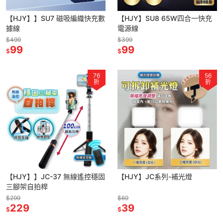
【HJY】】SU7 磁吸編織快充數
【HJY】SU8 65W四合一快充
據線
電源線
$499
$399
99
99
$
$
76
56
折
折
【HJY】】JC-37 無線遙控穩固
【HJY】JC系列-補光燈
三腳架自拍桿
$299
$69
229
39
$
$