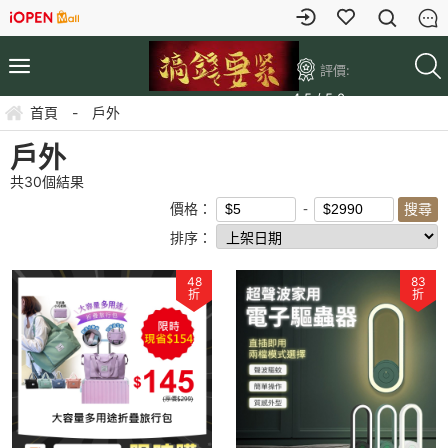
評價:
4.5 / 5.0
首頁
-
戶外
戶外
共
30
個結果
價格：
排序：
48
83
折
折