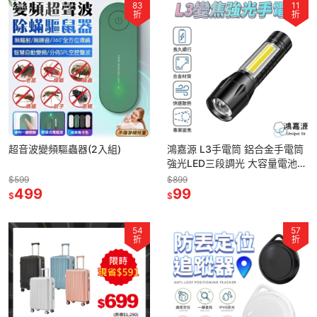
83
11
折
折
超音波變頻驅蟲器(2入組)
鴻嘉源 L3手電筒 鋁合金手電筒
強光LED三段調光 大容量電池
USB充電 COB強光側燈 方便攜
$599
$899
499
帶快速散熱 戶外必備
99
$
$
54
57
折
折