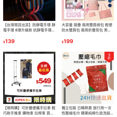
【台灣現貨出貨】防靜電手環 靜
大容量 摺疊 兩用雙肩揹包 輕便
電手環 8環升級款 抗靜電手環
防水雙肩包 兩用折疊背包 男女
除靜電 防水防塵 磁石防靜電
輕便戶外徒步登山包 多功能收納
139
包
199
$
$
8
折
【限時購】可折疊便攜手拉車 輕
獨立包裝 日韓熱賣 旅行用一次
巧款手推車 購物車 拉桿車 買菜
性壓縮毛巾 糖果純棉化妝洗臉巾