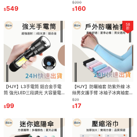
車 摺疊車 手拉車 手推車 迷你買
拋棄式毛巾 露營旅行用毛巾 洗
$200
菜
549
臉面巾 旅行便攜式潔面巾
160
$
$
58
折
【HJY】L3手電筒 鋁合金手電
【HJY】防曬袖套 防紫外線 冰
筒 強光LED三段調光 大容量電
絲男女護手臂 冰袖子冰爽袖套
池 USB充電 COB強光側燈 方便
手套 袖套 夏季防曬 機車袖套
$29
攜帶快速散熱
99
17
$
$