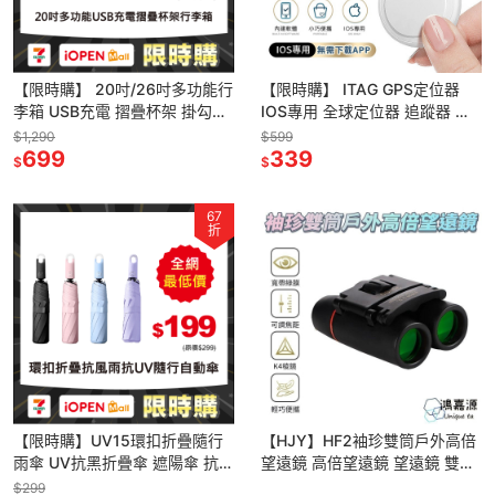
【限時購】 20吋/26吋多功能行
【限時購】 ITAG GPS定位器
李箱 USB充電 摺疊杯架 掛勾設
IOS專用 全球定位器 追蹤器 行
計 萬向輪 登機箱 旅行箱
李鑰匙防丟 智能定位 追蹤器
$1,290
$599
699
339
$
$
67
折
【限時購】UV15環扣折疊隨行
【HJY】HF2袖珍雙筒戶外高倍
雨傘 UV抗黑折疊傘 遮陽傘 抗風
望遠鏡 高倍望遠鏡 望遠鏡 雙筒
雨抗UV 一鍵開合輕鬆
綠膜望遠鏡 高清高倍望遠鏡 高
$299