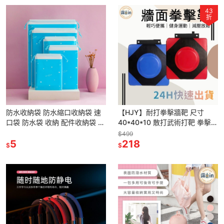
43
折
防水收納袋 防水縮口收納袋 速
【HJY】耐打拳擊牆靶 尺寸
口袋 防水袋 收納 配件收納袋 防
40*40*10 散打武術打靶 拳擊沙
水包 雨衣收納袋 雨袋
袋練習靶 沙包 精準靶 拳擊墻靶
$499
40x30(cm)
5
成人兒童訓練傢用
218
$
$