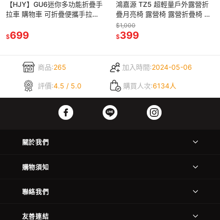
【HJY】GU6迷你多功能折疊手
鴻嘉源 TZ5 超輕量戶外露營折
拉車 購物車 可折疊便攜手拉車
疊月亮椅 露營椅 露營折疊椅 休
輕巧款手推車 購物車 拉桿車 買
閒椅 登山椅 折疊椅 摺疊椅 戶外
$1,000
菜車 摺疊車
699
活動 露營 沙灘椅
399
$
$
商品:
265
加入時間:
2024-05-06
評價:
4.5 / 5.0
購買人次:
6134人
關於我們
購物須知
聯絡我們
友善連結