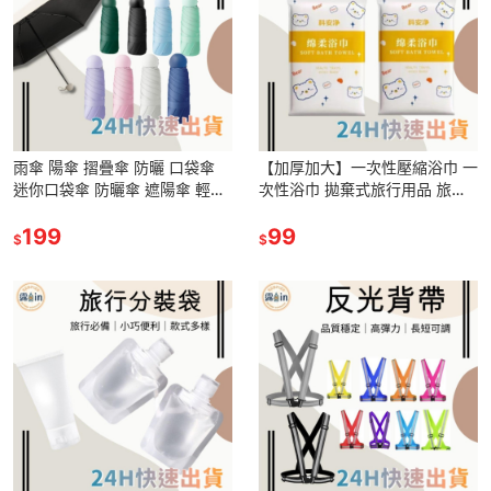
雨傘 陽傘 摺疊傘 防曬 口袋傘
【加厚加大】一次性壓縮浴巾 一
迷你口袋傘 防曬傘 遮陽傘 輕量
次性浴巾 拋棄式旅行用品 旅行
傘 晴雨傘 迷你雨傘 黑膠遮陽
壓縮浴巾 盥洗用品 飯店浴巾 飯
199
店備品 旅行必備
99
$
$