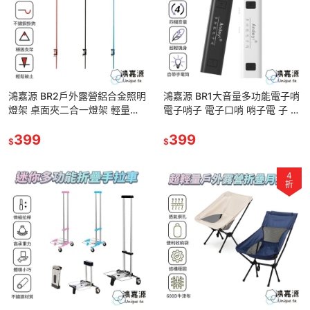
鴻嘉源 BR2戶外露營鋁合金照明
鴻嘉源 BR1大音量多功能電子哨
燈架 桌面夾二合一燈架 輕量化
電子哨子 電子口哨 哨子電 子 鴿
燈柱 燈架 燈桿 露營燈柱 掛鉤
子哨 裁判哨 哨子 口哨 賽鴿 防
營燈柱
399
狼
399
$
$
4
折