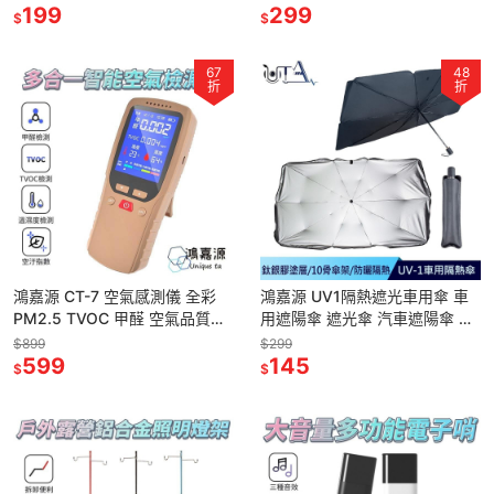
199
倍率 微光
299
$
$
67
48
折
折
鴻嘉源 CT-7 空氣感測儀 全彩
鴻嘉源 UV1隔熱遮光車用傘 車
PM2.5 TVOC 甲醛 空氣品質鑑
用遮陽傘 遮光傘 汽車遮陽傘 汽
定 多合一檢測儀 溫濕計 空氣檢
車遮光傘 遮陽簾 遮陽傘 遮陽 擋
$899
$299
測器 檢測器
599
光
145
$
$