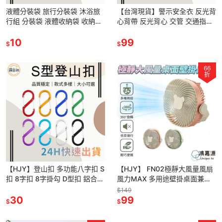
液體分裝袋 旅行分裝袋 沐浴旅
【台灣現貨】警示安全衣 反光背
行組 分裝袋 液體收納袋 收納袋
心背帶 反光背心 交管 交通指揮
旅行袋 盥洗分裝袋 旅行攜便袋
高彈力 可調 夜跑 安全背帶 工地
吸嘴袋 旅行組 分類袋
10
工程施工夜間安全
99
$
$
66
折
【HJY】登山扣 多功能八字扣 S
【HJY】 FN02極靜大風量風扇
扣 8字扣 8字掛勾 D型扣 鋁合金
風力MAX 多用途壁掛桌面兼具
大號小號 D扣 S型扣還 露營扣
360度調節風向 風扇 USB風扇
$149
露營 帳篷
30
壁掛風扇
99
$
$