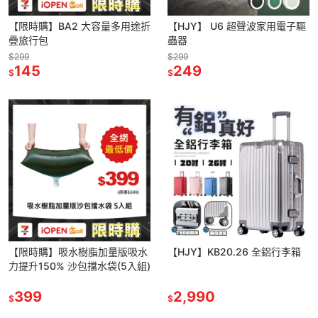
【限時購】BA2 大容量多用途折
【HJY】 U6 超聲波家用電子驅
疊旅行包
蟲器
$299
$299
145
249
$
$
【限時購】吸水樹脂加量版吸水
【HJY】KB20.26 全鋁行李箱
力提升150% 沙包擋水袋(5入組)
399
2,990
$
$