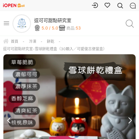
逗可可甜點研究室
5.0 / 5.0
商品:
53
首頁
-
冷凍
-
餅乾
-
逗可可甜點研究室-雪球餅乾禮盒（30顆入／可愛復古便當盒）