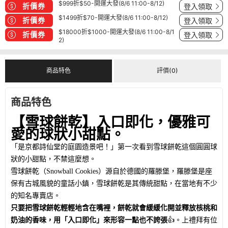
$999折$50-開運大發(8/6 11:00-8/12)
折價券
登入領取
$1499折$70-開運大發(8/6 11:00-8/12)
折價券
登入領取
$18000折$1000-開運大發(8/6 11:00-8/1
折價券
登入領取
2)
商品特色
評價(0)
商品特色
【雪球餅乾】入口即化，優雅可
愛的球狀小甜點。
「是京都詩仙堂的庭園造景吧！」第一次看到雪球餅乾這個圓圓球
狀的小甜點，不禁這麼想。
雪球餅乾（Snowball Cookies）源自於德國的羅滕堡，羅滕堡是座
保有古城風貌的童話小鎮，雪球餅乾是其傳統甜點，在當地有不少
的知名專賣店。
只要把雪球餅乾輕輕地含在嘴裡，餅乾就會緩緩化開並釋放核桃和
奶油的香味，用「入口即化」來形容一點也不誇張
👍。
上禮拜有位