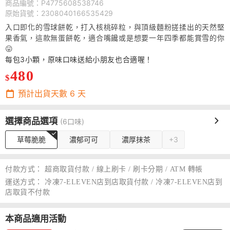
商品編號：P4775608538746
原始貨號：2308040166535429
入口即化的雪球餅乾，打入核桃碎粒，與頂級麵粉搓揉出的天然堅
果香氣，這款無蛋餅乾，適合嘴饞或是想要一年四季都能賞雪的你
😛
每包3小顆，原味口味送給小朋友也合適喔！
480
$
預計出貨天數
6
天
選擇商品選項
(6口味)
草莓脆脆
濃郁可可
濃厚抹茶
+3
付款方式：
超商取貨付款 / 線上刷卡 / 刷卡分期 / ATM 轉帳
運送方式：
冷凍7-ELEVEN店到店取貨付款 / 冷凍7-ELEVEN店到
店取貨不付款
本商品適用活動