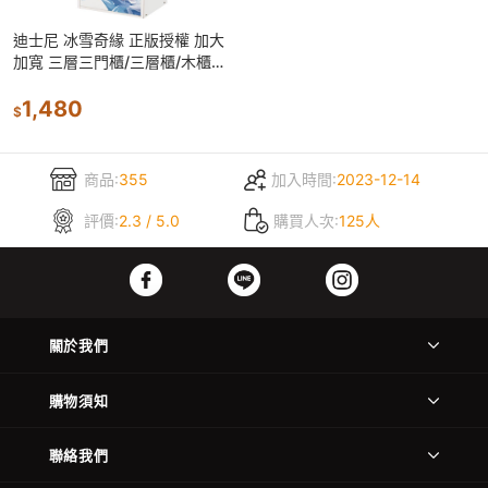
迪士尼 冰雪奇緣 正版授權 加大
加寬 三層三門櫃/三層櫃/木櫃收
納櫃 【5ip8】DN0208
1,480
$
商品:
355
加入時間:
2023-12-14
評價:
2.3 / 5.0
購買人次:
125人
關於我們
購物須知
聯絡我們